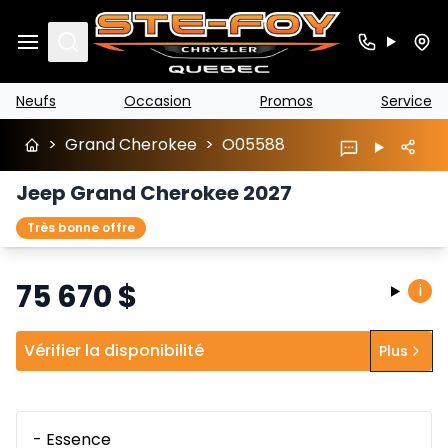
Search
Neufs
Occasion
Promos
Service
>
Grand Cherokee
>
O05588
Jeep Grand Cherokee 2027
Très bonne offre
75 670
$
i
Vérifier la disponibilité
Plus
- Essence