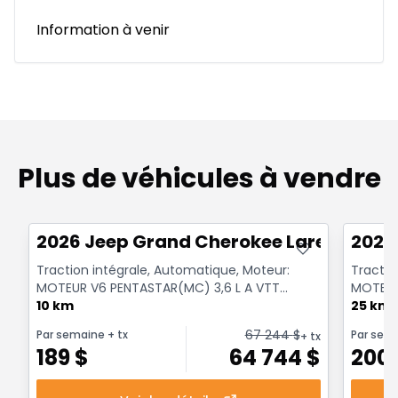
Information à venir
Plus de véhicules à vendre
Très bonne offre
Très b
2026 Jeep Grand Cherokee Laredo X
2026
Traction intégrale, Automatique, Moteur:
Tractio
MOTEUR V6 PENTASTAR(MC) 3,6 L A VTT
MOTEUR
A/ARR-DEM - 6 Cyl. - Es...
10 km
A/ARR-DE
25 km
67 244
$
Par semaine
+ tx
Par sem
+ tx
189
$
64 744
$
200