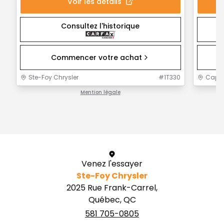
Voir les détails
Consultez l'historique
Commencer votre achat
Ste-Foy Chrysler
#
1T330
Capit
Mention légale
1 / 1
Venez l'essayer
Ste-Foy Chrysler
2025 Rue Frank-Carrel,
Québec, QC
581 705-0805