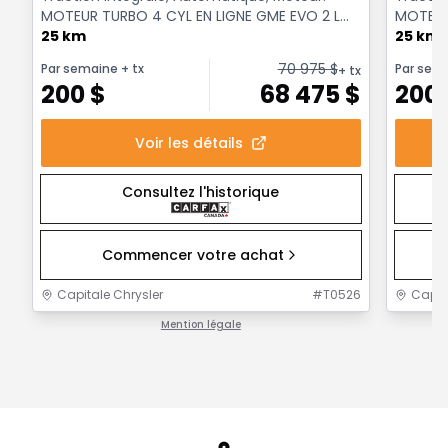
MOTEUR TURBO 4 CYL EN LIGNE GME EVO 2 L
MOTEUR
A/ARR-DEM - 4 Cyl. ...
25 km
A/ARR-DE
25 km
70 975
$
Par semaine
+ tx
Par sem
+ tx
200
$
68 475
$
200
Voir les détails
Consultez l'historique
Commencer votre achat
Capitale Chrysler
#
T0526
Capit
Mention légale
1 / 1