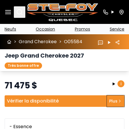
Search
Neufs
Occasion
Promos
Service
>
Grand Cherokee
>
O05584
Jeep Grand Cherokee 2027
Très bonne offre
71 475
$
i
Vérifier la disponibilité
Plus
- Essence