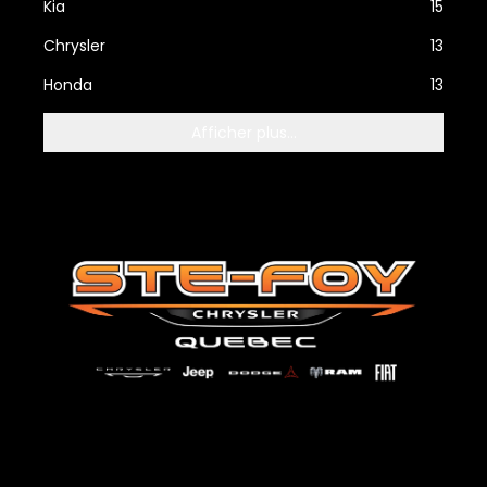
Kia
15
Chrysler
13
Honda
13
Afficher plus...