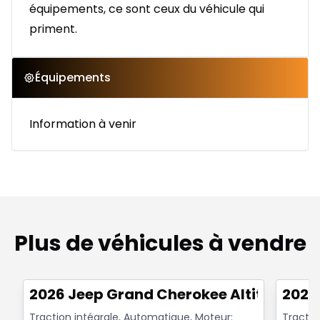
équipements, ce sont ceux du véhicule qui
priment.
Équipements
Information à venir
Plus de véhicules à vendre
Très bonne offre
Très b
2026 Jeep Grand Cherokee Altitude
2026
Traction intégrale, Automatique, Moteur:
Tractio