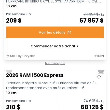
HURRICANE BITURBO 6 CYL 3L SYST A/ ARR-DEM - 6 Cyl. ...
10 km
74 357
$
Par semaine
+ tx
+ tx
209
$
67 857
$
Voir les détails
Commencer votre achat
Ste-Foy Chrysler
#
1T321
1/17
En stock
Mention légale
Previous slide
Next 
2026 RAM 1500 Express
Traction intégrale, Moteur: I6 Hurricane biturbo de 3 L
rendement standard avec arrêt au ralenti - 6...
10 km
74 625
$
Par semaine
+ tx
+ tx
210
$
68 125
$