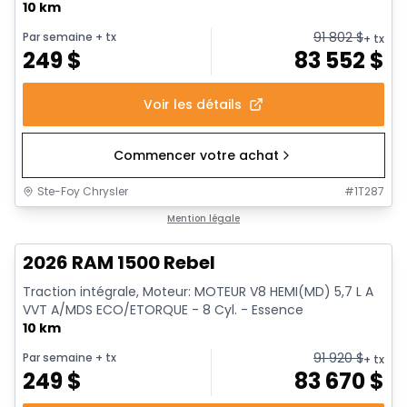
10 km
91 802
$
Par semaine
+ tx
+ tx
249
$
83 552
$
Voir les détails
Commencer votre achat
Ste-Foy Chrysler
#
1T287
En stock
Mention légale
2026 RAM 1500 Rebel
Traction intégrale, Moteur: MOTEUR V8 HEMI(MD) 5,7 L A
VVT A/MDS ECO/ETORQUE - 8 Cyl. - Essence
10 km
91 920
$
Par semaine
+ tx
+ tx
249
$
83 670
$