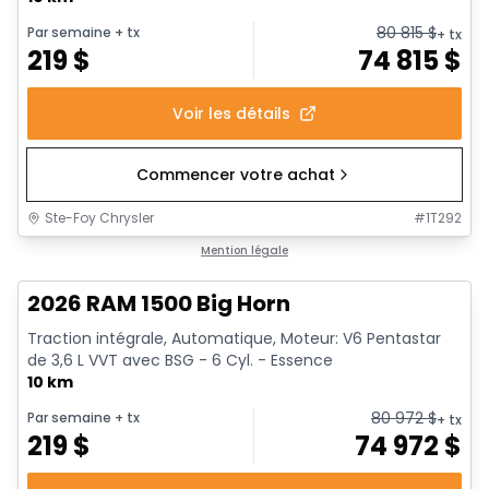
80 815
$
Par semaine
+ tx
+ tx
219
$
74 815
$
Voir les détails
Commencer votre achat
Ste-Foy Chrysler
#
1T292
En stock
Mention légale
2026 RAM 1500 Big Horn
Traction intégrale, Automatique, Moteur: V6 Pentastar
de 3,6 L VVT avec BSG - 6 Cyl. - Essence
10 km
80 972
$
Par semaine
+ tx
+ tx
219
$
74 972
$