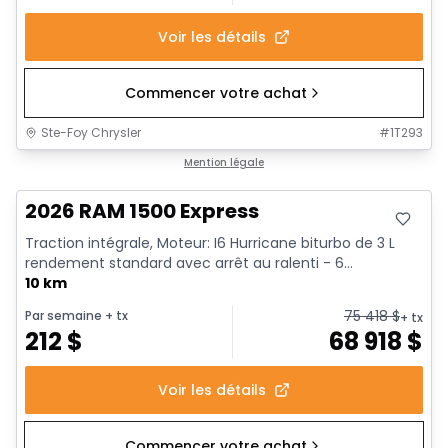
Voir les détails
Commencer votre achat
Ste-Foy Chrysler
#
1T293
En stock
Mention légale
2026 RAM 1500 Express
Traction intégrale, Moteur: I6 Hurricane biturbo de 3 L
rendement standard avec arrêt au ralenti - 6...
10 km
75 418
$
Par semaine
+ tx
+ tx
212
$
68 918
$
Voir les détails
Commencer votre achat