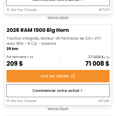
Ste-Foy Chrysler
#
1T273
1/20
En stock
Mention légale
2026 RAM 1500 Big Horn
Traction intégrale, Moteur: V6 Pentastar de 3,6 L VVT
avec BSG - 6 Cyl. - Essence
25 km
77 008
$
Par semaine
+ tx
+ tx
209
$
71 008
$
Voir les détails
Commencer votre achat
Ste-Foy Chrysler
#
1T235
En stock
Mention légale