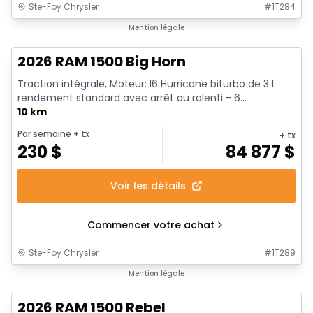
Ste-Foy Chrysler
#
1T284
En stock
Mention légale
2026 RAM 1500 Big Horn
Traction intégrale, Moteur: I6 Hurricane biturbo de 3 L
rendement standard avec arrêt au ralenti - 6...
10 km
Par semaine
+ tx
+ tx
230
$
84 877
$
Voir les détails
Commencer votre achat
Ste-Foy Chrysler
#
1T289
En stock
Mention légale
2026 RAM 1500 Rebel