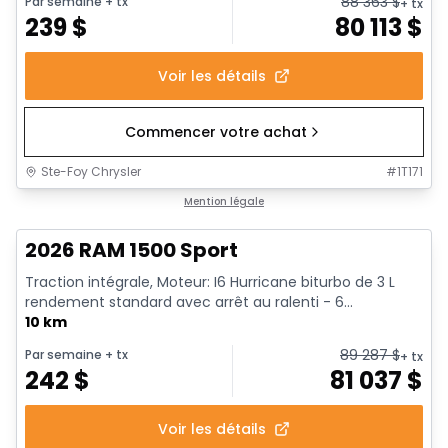
88 363
$
Par semaine
+ tx
+ tx
239
$
80 113
$
Voir les détails
Commencer votre achat
Ste-Foy Chrysler
#
1T171
En stock
Mention légale
2026 RAM 1500 Sport
Traction intégrale, Moteur: I6 Hurricane biturbo de 3 L
rendement standard avec arrêt au ralenti - 6...
10 km
89 287
$
Par semaine
+ tx
+ tx
242
$
81 037
$
Voir les détails