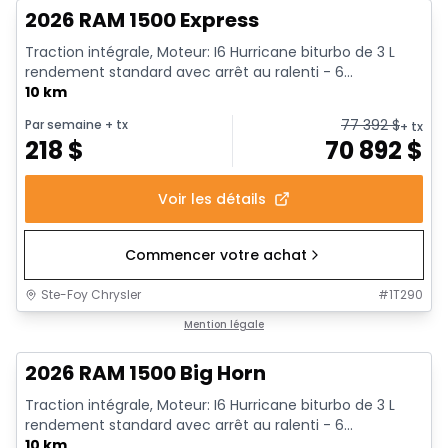
2026 RAM 1500 Express
Traction intégrale, Moteur: I6 Hurricane biturbo de 3 L
rendement standard avec arrêt au ralenti - 6...
10 km
77 392
$
Par semaine
+ tx
+ tx
218
$
70 892
$
Voir les détails
Commencer votre achat
Ste-Foy Chrysler
#
1T290
En stock
Mention légale
2026 RAM 1500 Big Horn
Traction intégrale, Moteur: I6 Hurricane biturbo de 3 L
rendement standard avec arrêt au ralenti - 6...
10 km