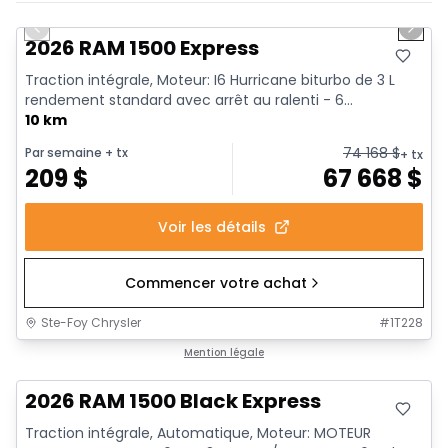
En stock
Previous slide
Next 
2026 RAM 1500 Express
Traction intégrale, Moteur: I6 Hurricane biturbo de 3 L
rendement standard avec arrêt au ralenti - 6...
10 km
74 168
$
Par semaine
+ tx
+ tx
209
$
67 668
$
Voir les détails
Commencer votre achat
Ste-Foy Chrysler
#
1T228
En stock
Mention légale
2026 RAM 1500 Black Express
Traction intégrale, Automatique, Moteur: MOTEUR