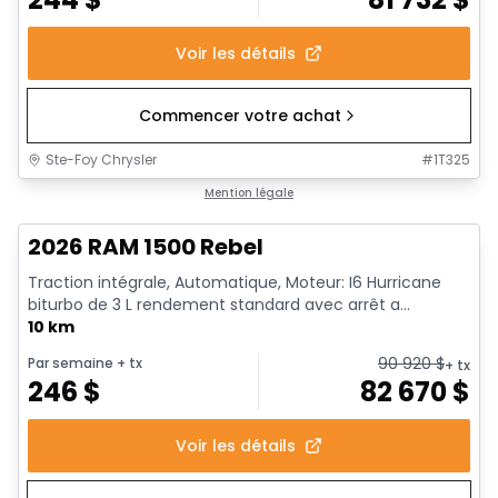
Voir les détails
Commencer votre achat
Ste-Foy Chrysler
#
1T325
1/18
En stock
Mention légale
2026 RAM 1500 Rebel
Traction intégrale, Automatique, Moteur: I6 Hurricane
biturbo de 3 L rendement standard avec arrêt a...
10 km
90 920
$
Par semaine
+ tx
+ tx
246
$
82 670
$
Voir les détails