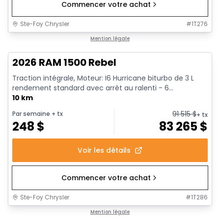
Commencer votre achat
Ste-Foy Chrysler
#
1T276
1/18
En stock
Mention légale
2026 RAM 1500 Rebel
Traction intégrale, Moteur: I6 Hurricane biturbo de 3 L
rendement standard avec arrêt au ralenti - 6...
10 km
91 515
$
Par semaine
+ tx
+ tx
248
$
83 265
$
Voir les détails
Commencer votre achat
Ste-Foy Chrysler
#
1T286
1/19
En stock
Mention légale