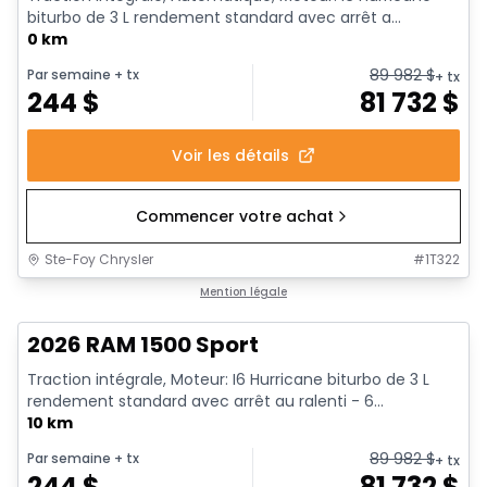
biturbo de 3 L rendement standard avec arrêt a...
0 km
89 982
$
Par semaine
+ tx
+ tx
244
$
81 732
$
Voir les détails
Commencer votre achat
Ste-Foy Chrysler
#
1T322
En stock
Mention légale
2026 RAM 1500 Sport
Traction intégrale, Moteur: I6 Hurricane biturbo de 3 L
rendement standard avec arrêt au ralenti - 6...
10 km
89 982
$
Par semaine
+ tx
+ tx
244
$
81 732
$