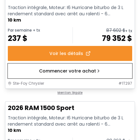
Traction intégrale, Moteur: I6 Hurricane biturbo de 3 L
rendement standard avec arrêt au ralenti - 6...
10 km
87 602
$
Par semaine
+ tx
+ tx
237
$
79 352
$
Voir les détails
Commencer votre achat
Ste-Foy Chrysler
#
1T297
1/19
En stock
Mention légale
2026 RAM 1500 Sport
Traction intégrale, Moteur: I6 Hurricane biturbo de 3 L
rendement standard avec arrêt au ralenti - 6...
10 km