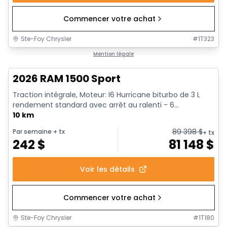
Commencer votre achat
Ste-Foy Chrysler
#
1T323
En stock
Mention légale
2026 RAM 1500 Sport
Traction intégrale, Moteur: I6 Hurricane biturbo de 3 L
rendement standard avec arrêt au ralenti - 6...
10 km
89 398
$
Par semaine
+ tx
+ tx
242
$
81 148
$
Voir les détails
Commencer votre achat
Ste-Foy Chrysler
#
1T180