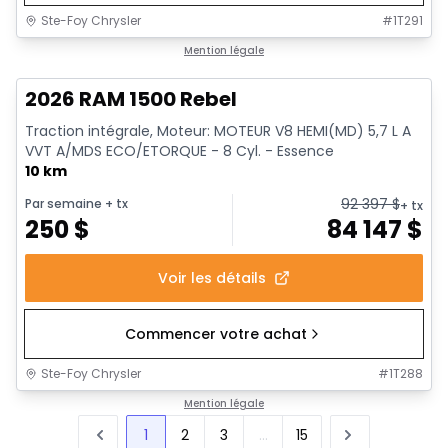
Ste-Foy Chrysler
#
1T291
1/19
En stock
Mention légale
2026 RAM 1500 Rebel
Traction intégrale, Moteur: MOTEUR V8 HEMI(MD) 5,7 L A
VVT A/MDS ECO/ETORQUE - 8 Cyl. - Essence
10 km
92 397
$
Par semaine
+ tx
+ tx
250
$
84 147
$
Voir les détails
Commencer votre achat
Ste-Foy Chrysler
#
1T288
Mention légale
1
2
3
...
15