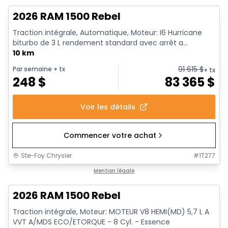
2026 RAM 1500 Rebel
Traction intégrale, Automatique, Moteur: I6 Hurricane
biturbo de 3 L rendement standard avec arrêt a...
10 km
91 615
$
Par semaine
+ tx
+ tx
248
$
83 365
$
Voir les détails
Commencer votre achat
Ste-Foy Chrysler
#
1T277
En stock
Mention légale
2026 RAM 1500 Rebel
Traction intégrale, Moteur: MOTEUR V8 HEMI(MD) 5,7 L A
VVT A/MDS ECO/ETORQUE - 8 Cyl. - Essence