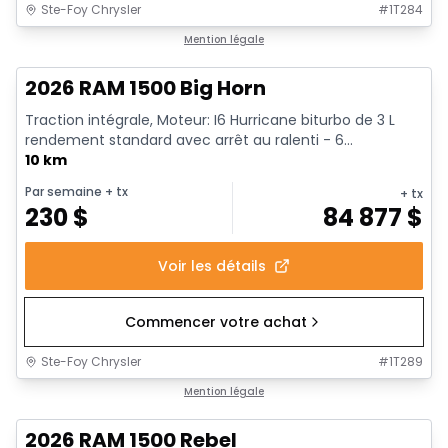
Ste-Foy Chrysler
#
1T284
En stock
Mention légale
2026 RAM 1500 Big Horn
Traction intégrale, Moteur: I6 Hurricane biturbo de 3 L
rendement standard avec arrêt au ralenti - 6...
10 km
Par semaine
+ tx
+ tx
230
$
84 877
$
Voir les détails
Commencer votre achat
Ste-Foy Chrysler
#
1T289
En stock
Mention légale
2026 RAM 1500 Rebel