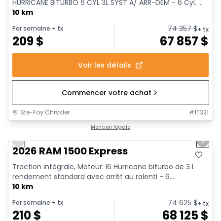
HURRICANE BITURBO 6 CYL 3L SYST A/ ARR-DEM - 6 Cyl. ...
10 km
74 357
$
Par semaine
+ tx
+ tx
209
$
67 857
$
Voir les détails
Commencer votre achat
Ste-Foy Chrysler
#
1T321
1/17
En stock
Mention légale
Previous slide
Next 
2026 RAM 1500 Express
Traction intégrale, Moteur: I6 Hurricane biturbo de 3 L
rendement standard avec arrêt au ralenti - 6...
10 km
74 625
$
Par semaine
+ tx
+ tx
210
$
68 125
$