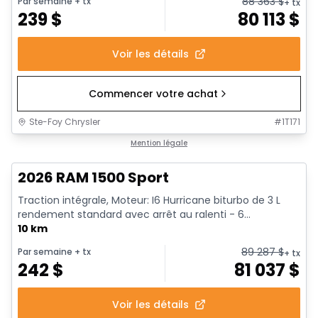
88 363
$
Par semaine
+ tx
+ tx
239
$
80 113
$
Voir les détails
Commencer votre achat
Ste-Foy Chrysler
#
1T171
En stock
Mention légale
2026 RAM 1500 Sport
Traction intégrale, Moteur: I6 Hurricane biturbo de 3 L
rendement standard avec arrêt au ralenti - 6...
10 km
89 287
$
Par semaine
+ tx
+ tx
242
$
81 037
$
Voir les détails