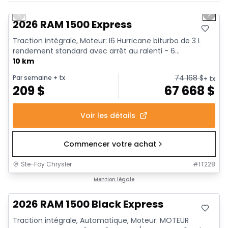
En stock
Previous slide
Next 
2026 RAM 1500 Express
Traction intégrale, Moteur: I6 Hurricane biturbo de 3 L
rendement standard avec arrêt au ralenti - 6...
10 km
74 168
$
Par semaine
+ tx
+ tx
209
$
67 668
$
Voir les détails
Commencer votre achat
Ste-Foy Chrysler
#
1T228
En stock
Mention légale
2026 RAM 1500 Black Express
Traction intégrale, Automatique, Moteur: MOTEUR