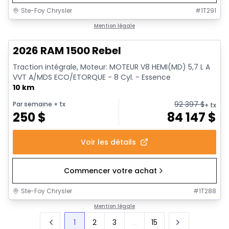
Ste-Foy Chrysler
#
1T291
1/19
En stock
Mention légale
2026 RAM 1500 Rebel
Traction intégrale, Moteur: MOTEUR V8 HEMI(MD) 5,7 L A
VVT A/MDS ECO/ETORQUE - 8 Cyl. - Essence
10 km
92 397
$
Par semaine
+ tx
+ tx
250
$
84 147
$
Voir les détails
Commencer votre achat
Ste-Foy Chrysler
#
1T288
Mention légale
1
2
3
...
15