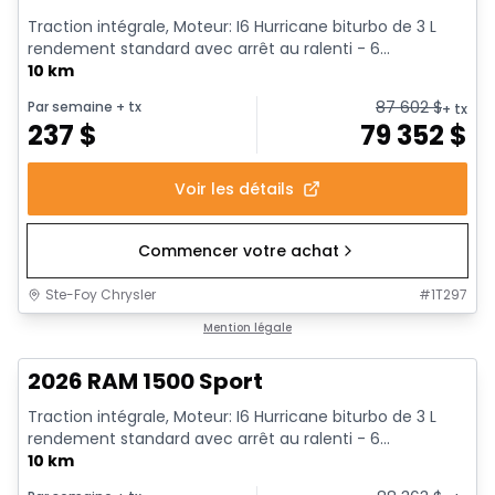
Traction intégrale, Moteur: I6 Hurricane biturbo de 3 L
rendement standard avec arrêt au ralenti - 6...
10 km
87 602
$
Par semaine
+ tx
+ tx
237
$
79 352
$
Voir les détails
Commencer votre achat
Ste-Foy Chrysler
#
1T297
1/19
En stock
Mention légale
2026 RAM 1500 Sport
Traction intégrale, Moteur: I6 Hurricane biturbo de 3 L
rendement standard avec arrêt au ralenti - 6...
10 km