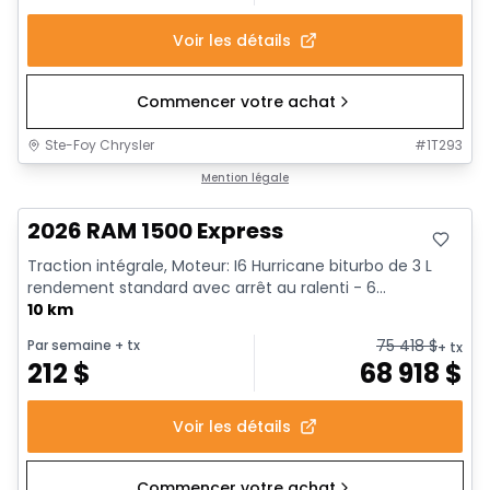
Voir les détails
Commencer votre achat
Ste-Foy Chrysler
#
1T293
En stock
Mention légale
2026 RAM 1500 Express
Traction intégrale, Moteur: I6 Hurricane biturbo de 3 L
rendement standard avec arrêt au ralenti - 6...
10 km
75 418
$
Par semaine
+ tx
+ tx
212
$
68 918
$
Voir les détails
Commencer votre achat