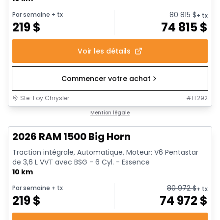
80 815
$
Par semaine
+ tx
+ tx
219
$
74 815
$
Voir les détails
Commencer votre achat
Ste-Foy Chrysler
#
1T292
En stock
Mention légale
2026 RAM 1500 Big Horn
Traction intégrale, Automatique, Moteur: V6 Pentastar
de 3,6 L VVT avec BSG - 6 Cyl. - Essence
10 km
80 972
$
Par semaine
+ tx
+ tx
219
$
74 972
$