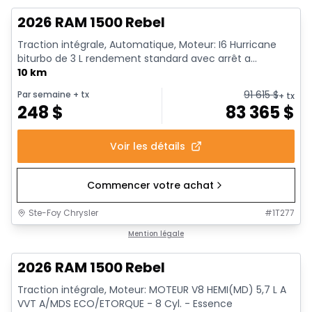
2026 RAM 1500 Rebel
Traction intégrale, Automatique, Moteur: I6 Hurricane
biturbo de 3 L rendement standard avec arrêt a...
10 km
91 615
$
Par semaine
+ tx
+ tx
248
$
83 365
$
Voir les détails
Commencer votre achat
Ste-Foy Chrysler
#
1T277
En stock
Mention légale
2026 RAM 1500 Rebel
Traction intégrale, Moteur: MOTEUR V8 HEMI(MD) 5,7 L A
VVT A/MDS ECO/ETORQUE - 8 Cyl. - Essence