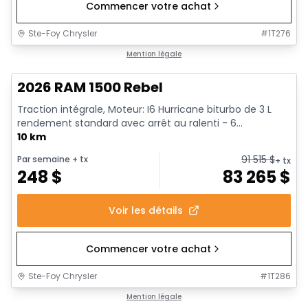
Commencer votre achat
Ste-Foy Chrysler
#
1T276
1/18
En stock
Mention légale
2026 RAM 1500 Rebel
Traction intégrale, Moteur: I6 Hurricane biturbo de 3 L
rendement standard avec arrêt au ralenti - 6...
10 km
91 515
$
Par semaine
+ tx
+ tx
248
$
83 265
$
Voir les détails
Commencer votre achat
Ste-Foy Chrysler
#
1T286
1/19
En stock
Mention légale