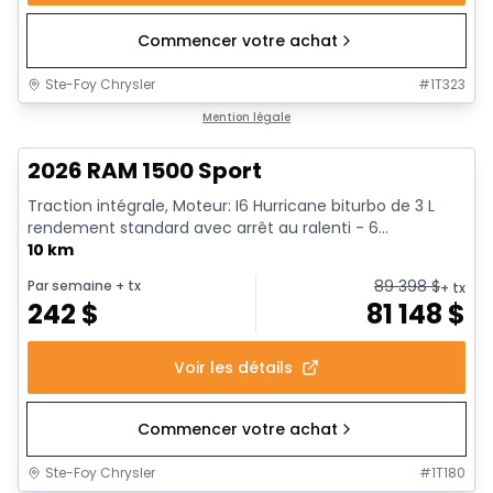
Commencer votre achat
Ste-Foy Chrysler
#
1T323
En stock
Mention légale
2026 RAM 1500 Sport
Traction intégrale, Moteur: I6 Hurricane biturbo de 3 L
rendement standard avec arrêt au ralenti - 6...
10 km
89 398
$
Par semaine
+ tx
+ tx
242
$
81 148
$
Voir les détails
Commencer votre achat
Ste-Foy Chrysler
#
1T180