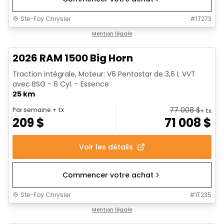
Ste-Foy Chrysler
#
1T273
1/20
En stock
Mention légale
2026 RAM 1500 Big Horn
Traction intégrale, Moteur: V6 Pentastar de 3,6 L VVT
avec BSG - 6 Cyl. - Essence
25 km
77 008
$
Par semaine
+ tx
+ tx
209
$
71 008
$
Voir les détails
Commencer votre achat
Ste-Foy Chrysler
#
1T235
En stock
Mention légale