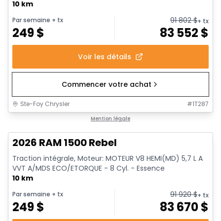
10 km
91 802
$
Par semaine
+ tx
+ tx
249
$
83 552
$
Voir les détails
Commencer votre achat
Ste-Foy Chrysler
#
1T287
En stock
Mention légale
2026 RAM 1500 Rebel
Traction intégrale, Moteur: MOTEUR V8 HEMI(MD) 5,7 L A
VVT A/MDS ECO/ETORQUE - 8 Cyl. - Essence
10 km
91 920
$
Par semaine
+ tx
+ tx
249
$
83 670
$