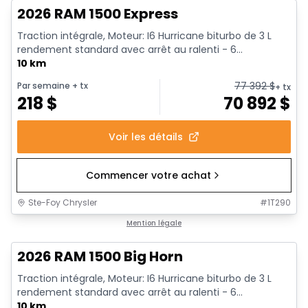
2026 RAM 1500 Express
Traction intégrale, Moteur: I6 Hurricane biturbo de 3 L
rendement standard avec arrêt au ralenti - 6...
10 km
77 392
$
Par semaine
+ tx
+ tx
218
$
70 892
$
Voir les détails
Commencer votre achat
Ste-Foy Chrysler
#
1T290
En stock
Mention légale
2026 RAM 1500 Big Horn
Traction intégrale, Moteur: I6 Hurricane biturbo de 3 L
rendement standard avec arrêt au ralenti - 6...
10 km