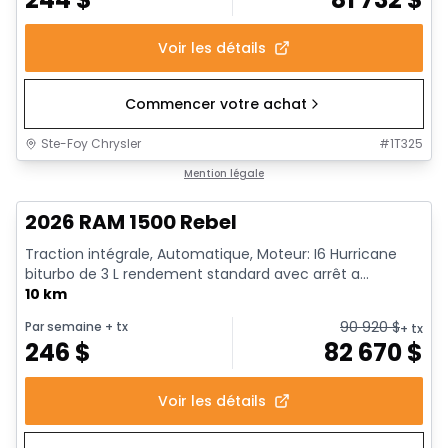
Voir les détails
Commencer votre achat
Ste-Foy Chrysler
#
1T325
1/18
En stock
Mention légale
2026 RAM 1500 Rebel
Traction intégrale, Automatique, Moteur: I6 Hurricane
biturbo de 3 L rendement standard avec arrêt a...
10 km
90 920
$
Par semaine
+ tx
+ tx
246
$
82 670
$
Voir les détails