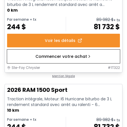
biturbo de 3 L rendement standard avec arrêt a...
0 km
89 982
$
Par semaine
+ tx
+ tx
244
$
81 732
$
Voir les détails
Commencer votre achat
Ste-Foy Chrysler
#
1T322
En stock
Mention légale
2026 RAM 1500 Sport
Traction intégrale, Moteur: I6 Hurricane biturbo de 3 L
rendement standard avec arrêt au ralenti - 6...
10 km
89 982
$
Par semaine
+ tx
+ tx
244
$
81 732
$