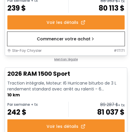
88 363
$
Par semaine
+ tx
+ tx
239
$
80 113
$
Voir les détails
Commencer votre achat
Ste-Foy Chrysler
#
1T171
En stock
Mention légale
2026 RAM 1500 Sport
Traction intégrale, Moteur: I6 Hurricane biturbo de 3 L
rendement standard avec arrêt au ralenti - 6...
10 km
89 287
$
Par semaine
+ tx
+ tx
242
$
81 037
$
Voir les détails