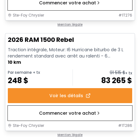
Commencer votre achat
Ste-Foy Chrysler
#
1T276
1/18
En stock
Mention légale
2026 RAM 1500 Rebel
Traction intégrale, Moteur: I6 Hurricane biturbo de 3 L
rendement standard avec arrêt au ralenti - 6...
10 km
91 515
$
Par semaine
+ tx
+ tx
248
$
83 265
$
Voir les détails
Commencer votre achat
Ste-Foy Chrysler
#
1T286
1/19
En stock
Mention légale