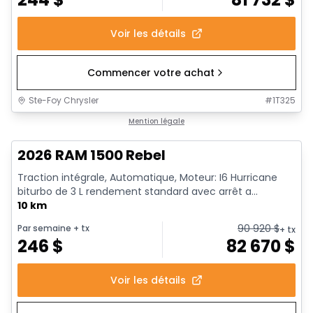
Voir les détails
Commencer votre achat
Ste-Foy Chrysler
#
1T325
1/18
En stock
Mention légale
2026 RAM 1500 Rebel
Traction intégrale, Automatique, Moteur: I6 Hurricane
biturbo de 3 L rendement standard avec arrêt a...
10 km
90 920
$
Par semaine
+ tx
+ tx
246
$
82 670
$
Voir les détails