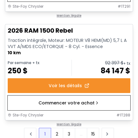
Ste-Foy Chrysler
#
1T291
1/19
En stock
Mention légale
2026 RAM 1500 Rebel
Traction intégrale, Moteur: MOTEUR V8 HEMI(MD) 5,7 L A
VVT A/MDS ECO/ETORQUE - 8 Cyl. - Essence
10 km
92 397
$
Par semaine
+ tx
+ tx
250
$
84 147
$
Voir les détails
Commencer votre achat
Ste-Foy Chrysler
#
1T288
Mention légale
1
2
3
...
15