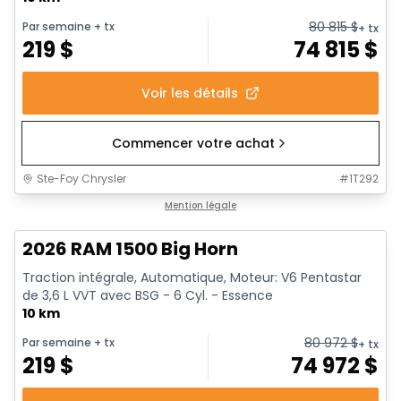
80 815
$
Par semaine
+ tx
+ tx
219
$
74 815
$
Voir les détails
Commencer votre achat
Ste-Foy Chrysler
#
1T292
En stock
Mention légale
2026 RAM 1500 Big Horn
Traction intégrale, Automatique, Moteur: V6 Pentastar
de 3,6 L VVT avec BSG - 6 Cyl. - Essence
10 km
80 972
$
Par semaine
+ tx
+ tx
219
$
74 972
$