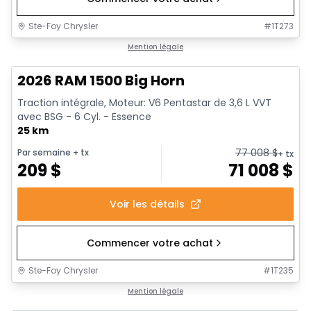
Ste-Foy Chrysler
#
1T273
1/20
En stock
Mention légale
2026 RAM 1500 Big Horn
Traction intégrale, Moteur: V6 Pentastar de 3,6 L VVT
avec BSG - 6 Cyl. - Essence
25 km
77 008
$
Par semaine
+ tx
+ tx
209
$
71 008
$
Voir les détails
Commencer votre achat
Ste-Foy Chrysler
#
1T235
En stock
Mention légale