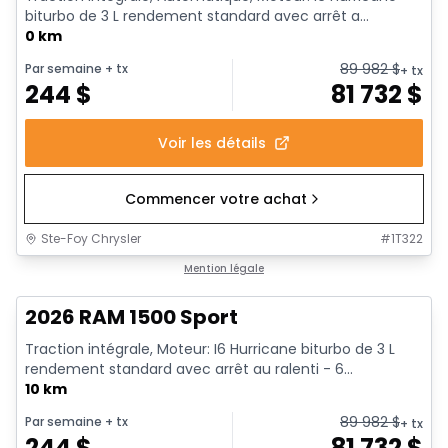
biturbo de 3 L rendement standard avec arrêt a...
0 km
89 982
$
Par semaine
+ tx
+ tx
244
$
81 732
$
Voir les détails
Commencer votre achat
Ste-Foy Chrysler
#
1T322
En stock
Mention légale
2026 RAM 1500 Sport
Traction intégrale, Moteur: I6 Hurricane biturbo de 3 L
rendement standard avec arrêt au ralenti - 6...
10 km
89 982
$
Par semaine
+ tx
+ tx
244
$
81 732
$