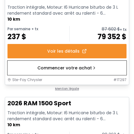
Traction intégrale, Moteur: I6 Hurricane biturbo de 3 L
rendement standard avec arrêt au ralenti - 6...
10 km
87 602
$
Par semaine
+ tx
+ tx
237
$
79 352
$
Voir les détails
Commencer votre achat
Ste-Foy Chrysler
#
1T297
1/19
En stock
Mention légale
2026 RAM 1500 Sport
Traction intégrale, Moteur: I6 Hurricane biturbo de 3 L
rendement standard avec arrêt au ralenti - 6...
10 km