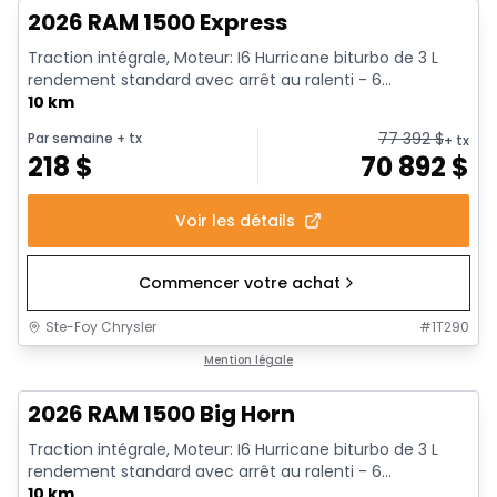
2026 RAM 1500 Express
Traction intégrale, Moteur: I6 Hurricane biturbo de 3 L
rendement standard avec arrêt au ralenti - 6...
10 km
77 392
$
Par semaine
+ tx
+ tx
218
$
70 892
$
Voir les détails
Commencer votre achat
Ste-Foy Chrysler
#
1T290
En stock
Mention légale
2026 RAM 1500 Big Horn
Traction intégrale, Moteur: I6 Hurricane biturbo de 3 L
rendement standard avec arrêt au ralenti - 6...
10 km