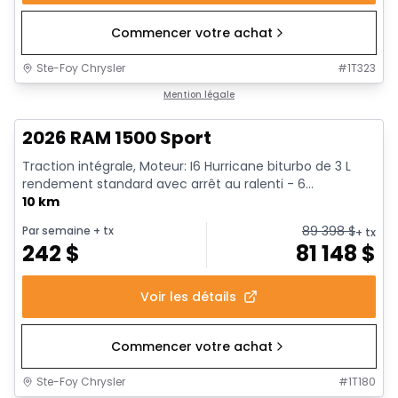
Commencer votre achat
Ste-Foy Chrysler
#
1T323
En stock
Mention légale
2026 RAM 1500 Sport
Traction intégrale, Moteur: I6 Hurricane biturbo de 3 L
rendement standard avec arrêt au ralenti - 6...
10 km
89 398
$
Par semaine
+ tx
+ tx
242
$
81 148
$
Voir les détails
Commencer votre achat
Ste-Foy Chrysler
#
1T180