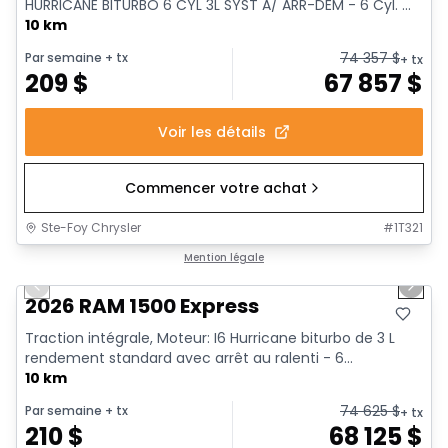
HURRICANE BITURBO 6 CYL 3L SYST A/ ARR-DEM - 6 Cyl. ...
10 km
74 357
$
Par semaine
+ tx
+ tx
209
$
67 857
$
Voir les détails
Commencer votre achat
Ste-Foy Chrysler
#
1T321
1/17
En stock
Mention légale
Previous slide
Next 
2026 RAM 1500 Express
Traction intégrale, Moteur: I6 Hurricane biturbo de 3 L
rendement standard avec arrêt au ralenti - 6...
10 km
74 625
$
Par semaine
+ tx
+ tx
210
$
68 125
$