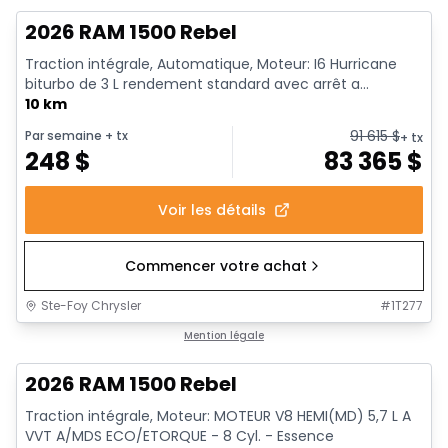
2026 RAM 1500 Rebel
Traction intégrale, Automatique, Moteur: I6 Hurricane
biturbo de 3 L rendement standard avec arrêt a...
10 km
91 615
$
Par semaine
+ tx
+ tx
248
$
83 365
$
Voir les détails
Commencer votre achat
Ste-Foy Chrysler
#
1T277
En stock
Mention légale
2026 RAM 1500 Rebel
Traction intégrale, Moteur: MOTEUR V8 HEMI(MD) 5,7 L A
VVT A/MDS ECO/ETORQUE - 8 Cyl. - Essence