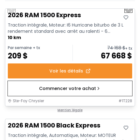
En stock
Previous slide
Next 
2026 RAM 1500 Express
Traction intégrale, Moteur: I6 Hurricane biturbo de 3 L
rendement standard avec arrêt au ralenti - 6...
10 km
74 168
$
Par semaine
+ tx
+ tx
209
$
67 668
$
Voir les détails
Commencer votre achat
Ste-Foy Chrysler
#
1T228
En stock
Mention légale
2026 RAM 1500 Black Express
Traction intégrale, Automatique, Moteur: MOTEUR