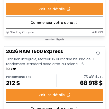
Voir les détails
Commencer votre achat
Ste-Foy Chrysler
#
1T293
En stock
Mention légale
2026 RAM 1500 Express
Traction intégrale, Moteur: I6 Hurricane biturbo de 3 L
rendement standard avec arrêt au ralenti - 6...
10 km
75 418
$
Par semaine
+ tx
+ tx
212
$
68 918
$
Voir les détails
Commencer votre achat