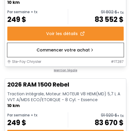
10 km
91 802
$
Par semaine
+ tx
+ tx
249
$
83 552
$
Voir les détails
Commencer votre achat
Ste-Foy Chrysler
#
1T287
En stock
Mention légale
2026 RAM 1500 Rebel
Traction intégrale, Moteur: MOTEUR V8 HEMI(MD) 5,7 L A
VVT A/MDS ECO/ETORQUE - 8 Cyl. - Essence
10 km
91 920
$
Par semaine
+ tx
+ tx
249
$
83 670
$