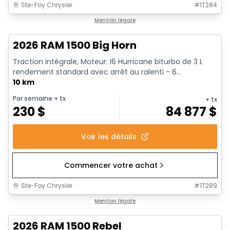
Ste-Foy Chrysler
#
1T284
En stock
Mention légale
2026 RAM 1500 Big Horn
Traction intégrale, Moteur: I6 Hurricane biturbo de 3 L
rendement standard avec arrêt au ralenti - 6...
10 km
Par semaine
+ tx
+ tx
230
$
84 877
$
Voir les détails
Commencer votre achat
Ste-Foy Chrysler
#
1T289
En stock
Mention légale
2026 RAM 1500 Rebel