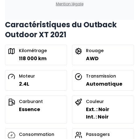
0.00 $ d'acompte • 8.99%
Mention légale
Caractéristiques du Outback
Financement sur 24 mois
À partir de :
Outdoor XT 2021
Financement sur 24 mois
255
$
/
Sem.
0.00 $ d'acompte • 8.99%
Kilométrage
Rouage
118 000 km
AWD
Moteur
Transmission
2.4L
Automatique
Carburant
Couleur
Essence
Ext. : Noir
Int. : Noir
Consommation
Passagers