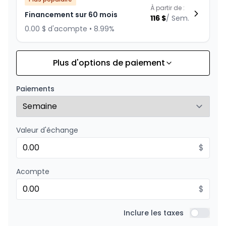
À partir de :
Financement sur 60 mois
116
$
/
Sem.
0.00 $ d'acompte • 8.99%
Plus d'options de paiement
Financement sur 72 mois
À partir de :
Financement sur 72 mois
100
$
/
Sem.
Paiements
0.00 $ d'acompte • 8.99%
Valeur d'échange
Financement sur 48 mois
À partir de :
Financement sur 48 mois
$
139
$
/
Sem.
0.00 $ d'acompte • 8.99%
Acompte
$
Financement sur 36 mois
À partir de :
Financement sur 36 mois
Inclure les taxes
177
$
/
Sem.
Inclure l