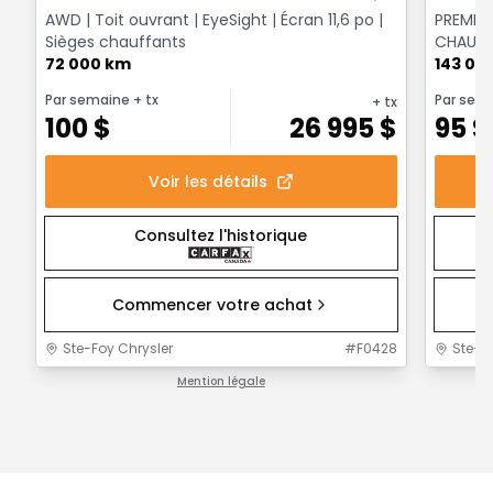
AWD | Toit ouvrant | EyeSight | Écran 11,6 po |
PREMIUM
Sièges chauffants
CHAUFFA
72 000 km
CARPLAY
143 00
Par semaine
+ tx
Par sem
+ tx
100
$
26 995
$
95
$
Voir les détails
Consultez l'historique
Commencer votre achat
Ste-Foy Chrysler
#
F0428
Ste-F
Mention légale
1 / 1