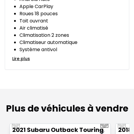
Apple CarPlay
Roues 18 pouces
Toit ouvrant
Air climatisé
Climatisation 2 zones
Climatiseur automatique
Système antivol
Lire plus
Plus de véhicules à vendre
1/14
Très bonne offre
Très b
Previous slide
Next slide
Previo
2021 Subaru Outback Touring
2018