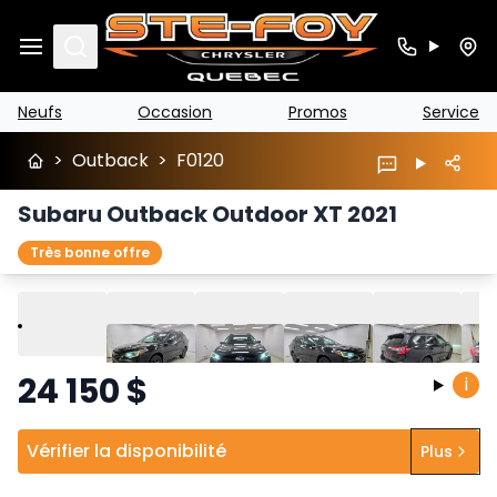
Search
Neufs
Occasion
Promos
Service
>
Outback
>
F0120
Subaru Outback Outdoor XT 2021
Très bonne offre
Lire
Précédent
Suivant
24 150
$
i
Vérifier la disponibilité
Plus