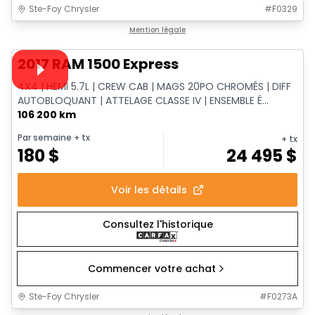
Ste-Foy Chrysler
#
F0329
1/13
Très bonne offre
Mention légale
Vidéo disponible
2017 RAM 1500 Express
4X4 | HEMI 5.7L | CREW CAB | MAGS 20PO CHROMÉS | DIFF
AUTOBLOQUANT | ATTELAGE CLASSE IV | ENSEMBLE É...
106 200 km
Par semaine
+ tx
+ tx
180
$
24 495
$
Voir les détails
Consultez l'historique
Commencer votre achat
Ste-Foy Chrysler
#
F0273A