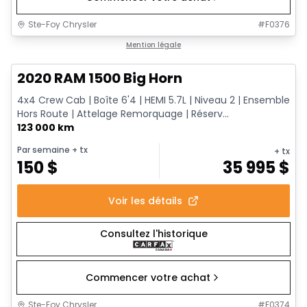
Ste-Foy Chrysler
#
F0376
1/13
Très bonne offre
Mention légale
2020 RAM 1500 Big Horn
4x4 Crew Cab | Boîte 6'4 | HEMI 5.7L | Niveau 2 | Ensemble
Hors Route | Attelage Remorquage | Réserv...
123 000 km
Par semaine
+ tx
+ tx
150
$
35 995
$
Voir les détails
Consultez l'historique
Commencer votre achat
Ste-Foy Chrysler
#
F0374