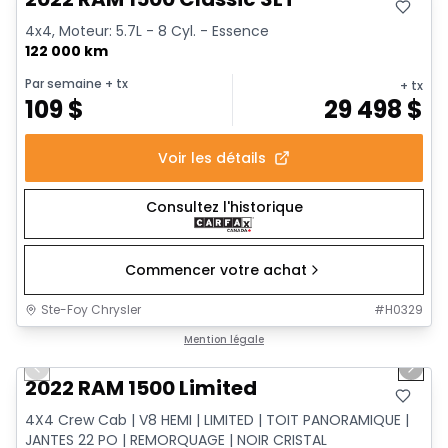
4x4, Moteur: 5.7L - 8 Cyl. - Essence
122 000 km
Par semaine
+ tx
+ tx
109
$
29 498
$
Voir les détails
Consultez l'historique
Commencer votre achat
Ste-Foy Chrysler
#
H0329
1/13
Très bonne offre
Mention légale
Previous slide
Next 
2022 RAM 1500 Limited
4X4 Crew Cab | V8 HEMI | LIMITED | TOIT PANORAMIQUE |
JANTES 22 PO | REMORQUAGE | NOIR CRISTAL