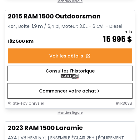
Très bonne offre
Mention légale
2015 RAM 1500 Outdoorsman
4x4, Boîte: 1,9 m / 6,4 pi, Moteur: 3.0L - 6 Cyl. - Diesel
+ tx
15 995
$
182 500 km
Voir les détails
Consultez l'historique
Commencer votre achat
Ste-Foy Chrysler
#
1R303B
1/13
Très bonne offre
Mention légale
2023 RAM 1500 Laramie
4X4 | V8 HEMI 5.7L | ENSEMBLE ÉCLAIR 25H | ÉQUIPEMENT