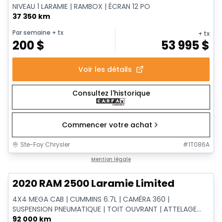
NIVEAU 1 LARAMIE | RAMBOX | ÉCRAN 12 PO
37 350 km
Par semaine
+ tx
+ tx
200
$
53 995
$
Voir les détails
Consultez l'historique
Commencer votre achat
Ste-Foy Chrysler
#
1T086A
1/18
Très bonne offre
Mention légale
2020 RAM 2500 Laramie Limited
4X4 MEGA CAB | CUMMINS 6.7L | CAMÉRA 360 |
SUSPENSION PNEUMATIQUE | TOIT OUVRANT | ATTELAGE
CLASSE V
92 000 km