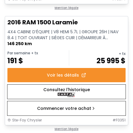
1/14
Très bonne offre
Mention légale
2016 RAM 1500 Laramie
4X4 CABINE D’ÉQUIPE | V8 HEMI 5.7L | GROUPE 26H | NAV
8.4 | TOIT OUVRANT | SIÈGES CUIR | DÉMARREUR À...
146 250 km
Par semaine
+ tx
+ tx
191
$
25 995
$
Voir les détails
Consultez l'historique
Commencer votre achat
Ste-Foy Chrysler
#
F0351
1/11
Très bonne offre
Mention légale