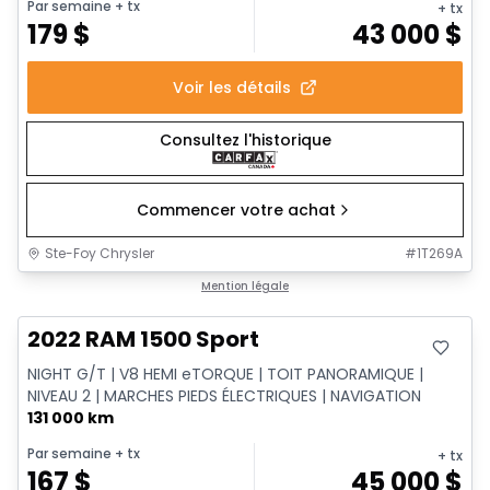
Par semaine
+ tx
+ tx
179
$
43 000
$
Voir les détails
Consultez l'historique
Commencer votre achat
Ste-Foy Chrysler
#
1T269A
Très bonne offre
Mention légale
2022 RAM 1500 Sport
NIGHT G/T | V8 HEMI eTORQUE | TOIT PANORAMIQUE |
NIVEAU 2 | MARCHES PIEDS ÉLECTRIQUES | NAVIGATION
131 000 km
Par semaine
+ tx
+ tx
167
$
45 000
$