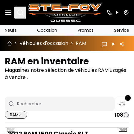
Search
Neufs
Occasion
Promos
Service
>
Véhicules d'occasion
>
RAM
RAM en inventaire
Magasinez notre sélection de véhicules RAM usagés
à vendre .
1
108
RAM
1/15
Très bonne offre
Previous slide
Next 
2022 RAM 1500 Classic SLT