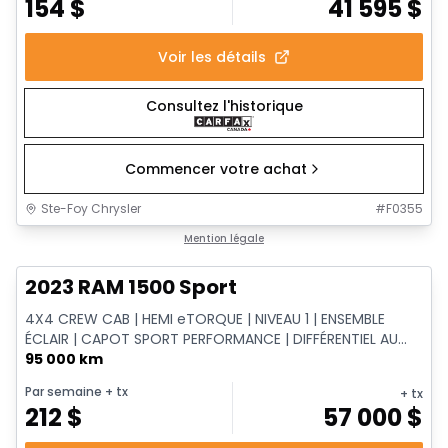
154
$
41 595
$
Voir les détails
Consultez l'historique
Commencer votre achat
Ste-Foy Chrysler
#
F0355
1/17
Très bonne offre
Mention légale
2023 RAM 1500 Sport
4X4 CREW CAB | HEMI eTORQUE | NIVEAU 1 | ENSEMBLE
ÉCLAIR | CAPOT SPORT PERFORMANCE | DIFFÉRENTIEL AU...
95 000 km
Par semaine
+ tx
+ tx
212
$
57 000
$