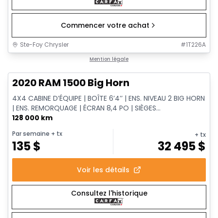
Commencer votre achat
Ste-Foy Chrysler
#
1T226A
1/11
Très bonne offre
Mention légale
2020 RAM 1500 Big Horn
4X4 CABINE D’ÉQUIPE | BOÎTE 6’4’’ | ENS. NIVEAU 2 BIG HORN
| ENS. REMORQUAGE | ÉCRAN 8,4 PO | SIÈGES...
128 000 km
Par semaine
+ tx
+ tx
135
$
32 495
$
Voir les détails
Consultez l'historique