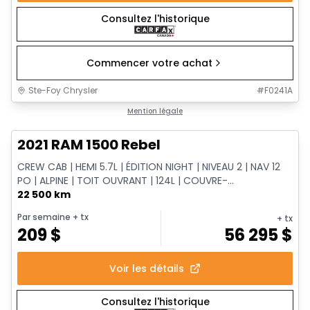
Consultez l'historique
Commencer votre achat
Ste-Foy Chrysler
#
F0241A
1/14
Très bonne offre
Mention légale
2021 RAM 1500 Rebel
CREW CAB | HEMI 5.7L | ÉDITION NIGHT | NIVEAU 2 | NAV 12
PO | ALPINE | TOIT OUVRANT | 124L | COUVRE-...
22 500 km
Par semaine
+ tx
+ tx
209
$
56 295
$
Voir les détails
Consultez l'historique