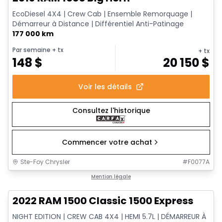
EcoDiesel 4X4 | Crew Cab | Ensemble Remorquage |
Démarreur à Distance | Différentiel Anti-Patinage
177 000 km
Par semaine
+ tx
+ tx
148
$
20 150
$
Voir les détails
Consultez l'historique
Commencer votre achat
Ste-Foy Chrysler
#
F0077A
1/15
Très bonne offre
Mention légale
2022 RAM 1500 Classic 1500 Express
NIGHT EDITION | CREW CAB 4X4 | HEMI 5.7L | DÉMARREUR À