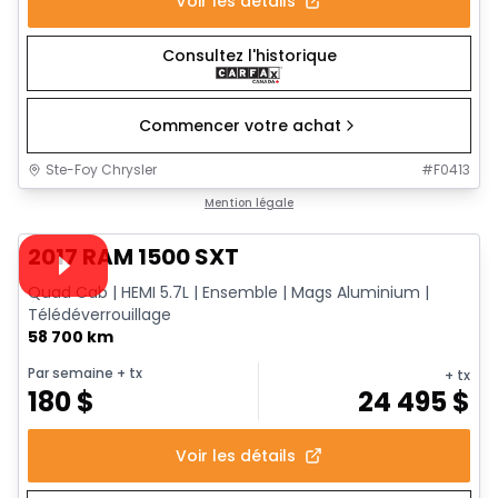
Voir les détails
Consultez l'historique
Commencer votre achat
Ste-Foy Chrysler
#
F0413
1/15
Très bonne offre
Mention légale
Vidéo disponible
2017 RAM 1500 SXT
Quad Cab | HEMI 5.7L | Ensemble | Mags Aluminium |
Télédéverrouillage
58 700 km
Par semaine
+ tx
+ tx
180
$
24 495
$
Voir les détails