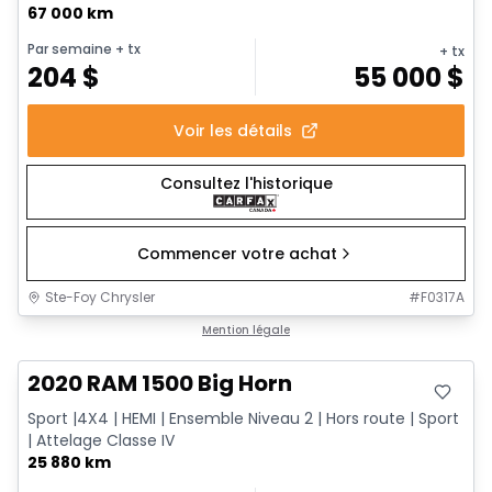
67 000 km
Par semaine
+ tx
+ tx
204
$
55 000
$
Voir les détails
Consultez l'historique
Commencer votre achat
Ste-Foy Chrysler
#
F0317A
Très bonne offre
Mention légale
Vidéo disponible
2020 RAM 1500 Big Horn
Sport |4X4 | HEMI | Ensemble Niveau 2 | Hors route | Sport
| Attelage Classe IV
25 880 km