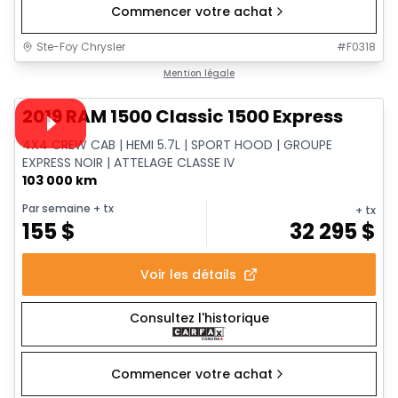
Commencer votre achat
Ste-Foy Chrysler
#
F0318
1/14
Très bonne offre
Mention légale
Vidéo disponible
2019 RAM 1500 Classic 1500 Express
4X4 CREW CAB | HEMI 5.7L | SPORT HOOD | GROUPE
EXPRESS NOIR | ATTELAGE CLASSE IV
103 000 km
Par semaine
+ tx
+ tx
155
$
32 295
$
Voir les détails
Consultez l'historique
Commencer votre achat