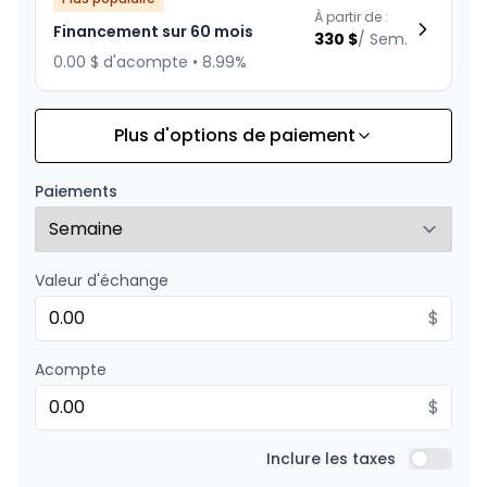
À partir de :
Financement sur 60 mois
330
$
/
Sem.
0.00 $ d'acompte • 8.99%
Plus d'options de paiement
Financement sur 72 mois
À partir de :
Financement sur 72 mois
287
$
/
Sem.
Paiements
0.00 $ d'acompte • 8.99%
Valeur d'échange
Financement sur 48 mois
À partir de :
Financement sur 48 mois
$
396
$
/
Sem.
0.00 $ d'acompte • 8.99%
Acompte
$
Financement sur 36 mois
À partir de :
Financement sur 36 mois
Inclure les taxes
506
$
/
Sem.
Inclure l