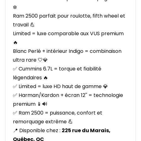
❄️
Ram 2500 parfait pour roulotte, fifth wheel et
travail 💪
Limited = luxe comparable aux VUS premium
🔥
Blanc Perlé + intérieur Indigo = combinaison
ultra rare 🤍💎
✅ Cummins 6.7L = torque et fiabilité
légendaires 🔥
✅ Limited = luxe HD haut de gamme 💎
✅ Harman/Kardon + écran 12'' = technologie
premium 📱🔊
✅ Ram 2500 = puissance, confort et
remorquage extrême 💪
📍 Disponible chez :
225 rue du Marais,
Québec, QC