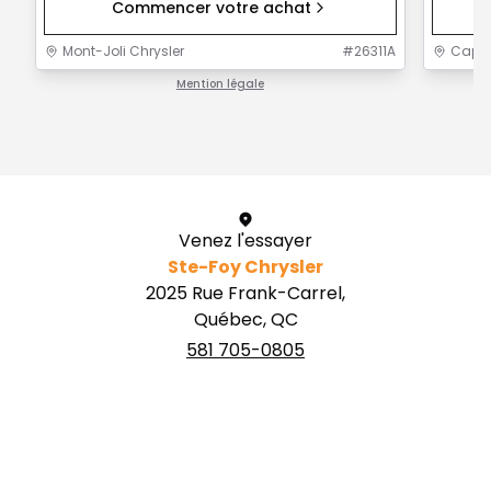
Commencer votre achat
Mont-Joli Chrysler
#
26311A
Capit
Mention légale
1 / 1
Venez l'essayer
Ste-Foy Chrysler
2025 Rue Frank-Carrel,
Québec, QC
581 705-0805