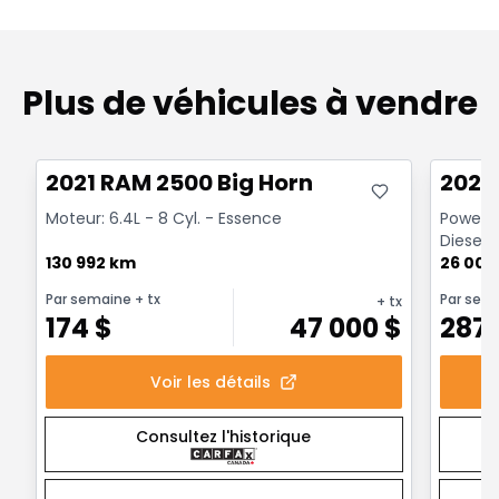
Plus de véhicules à vendre
Très bonne offre
Très b
2021 RAM 2500 Big Horn
2024
Moteur: 6.4L - 8 Cyl. - Essence
Powerwa
Diesel
130 992 km
26 000
Par semaine
+ tx
Par sem
+ tx
174
$
47 000
$
287
Voir les détails
Consultez l'historique