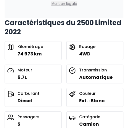
0.00 $ d'acompte • 8.99%
Mention légale
Caractéristiques du 2500 Limited
Financement sur 24 mois
À partir de :
2022
Financement sur 24 mois
727
$
/
Sem.
0.00 $ d'acompte • 8.99%
Kilométrage
Rouage
74 973 km
4WD
Moteur
Transmission
6.7L
Automatique
Carburant
Couleur
Diesel
Ext. : Blanc
Passagers
Catégorie
5
Camion