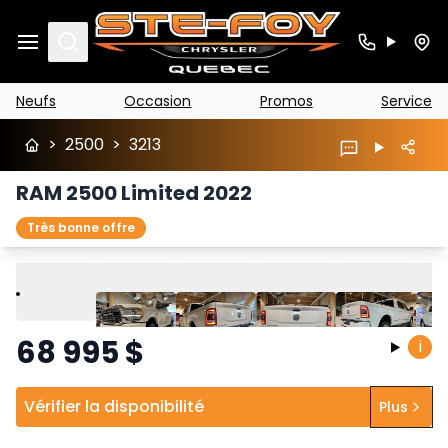
Search
Neufs
Occasion
Promos
Service
>
2500
>
3213
RAM 2500 Limited 2022
Très bonne offre
Lire
Précédent
Suivant
68 995
$
i
Vérifier la disponibilité
Plus