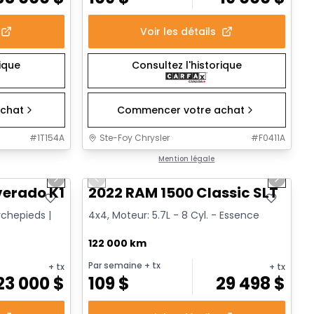
Voir les détails
rique
Consultez l'historique
chat
Commencer votre achat
#
1T154A
Ste-Foy Chrysler
#
F0411A
1/14
1/15
Très bonne offre
Mention légale
Next slide
Previous slide
Next sl
verado K1500 Trail Cus Custom Trail Boss
2022 RAM 1500 Classic SLT
rchepieds |
4x4, Moteur: 5.7L - 8 Cyl. - Essence
122 000 km
Par semaine
+ tx
+ tx
+ tx
23 000
$
109
$
29 498
$