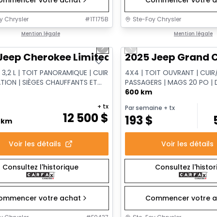
y Chrysler
#
1T175B
Ste-Foy Chrysler
1/14
onne offre
Mention légale
Très bonne offre
Mention légale
us slide
Next slide
Previous slide
Jeep Cherokee Limited
2025 Jeep Grand C
 3,2 L | TOIT PANORAMIQUE | CUIR
4X4 | TOIT OUVRANT | CUIR/
ATION | SIÈGES CHAUFFANTS ET
PASSAGERS | MAGS 20 PO |
S
DISTANCE
600 km
+ tx
Par semaine
+ tx
12 500
$
193
$
0 km
Voir les détails
Voir les détails
Consultez l'historique
Consultez l'histo
ommencer votre achat
Commencer votre a