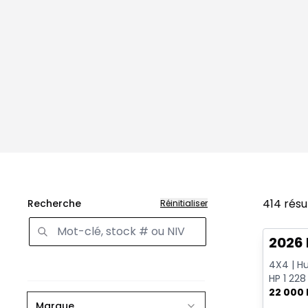
414
résu
Recherche
Réinitialiser
Très b
2026
4X4 | Hu
HP 1 228
Mags 22
22 000
Marque