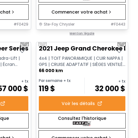
chat
Commencer votre achat
#
F0429
Ste-Foy Chrysler
#
F0443
1/15
1/14
Très bonne offre
Mention légale
Next slide
Previous slide
Next sl
 Series III
2021 Jeep Grand Cherokee Limi
dra-Lift |
4x4 | TOIT PANORAMIQUE | CUIR NAPPA |
 | Écran
GPS | CRUISE ADAPTATIF | SIÈGES VENTILÉS
| HAYON ÉLECTRIQUE
66 000 km
Par semaine
+ tx
+ tx
+ tx
57 000
$
119
$
32 000
$
Voir les détails
rique
Consultez l'historique
chat
Commencer votre achat