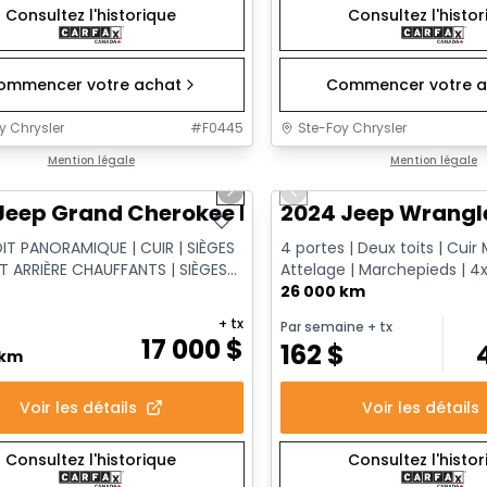
Consultez l'historique
Consultez l'histo
ommencer votre achat
Commencer votre a
y Chrysler
#
F0445
Ste-Foy Chrysler
1/14
onne offre
Mention légale
Très bonne offre
Mention légale
us slide
Next slide
Previous slide
Jeep Grand Cherokee Limited
2024 Jeep Wrangl
OIT PANORAMIQUE | CUIR | SIÈGES
4 portes | Deux toits | Cuir 
T ARRIÈRE CHAUFFANTS | SIÈGES
Attelage | Marchepieds | 4
 | XÉNON HID
Command-Trac
26 000 km
+ tx
Par semaine
+ tx
17 000
$
162
$
 km
Voir les détails
Voir les détails
Consultez l'historique
Consultez l'histo