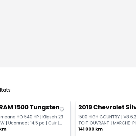
ltats
onne offre
Très bonne offre
 RAM 1500 Tungsten
2019 Chevrolet Si
rricane HO 540 HP | Klipsch 23
1500 HIGH COUNTRY | V8 6.2L
 W | Uconnect 14,5 po | Cuir |
TOIT OUVRANT | MARCHE-P
 po
 km
ÉLECTRIQUES | CUIR | NAVIGA
141 000 km