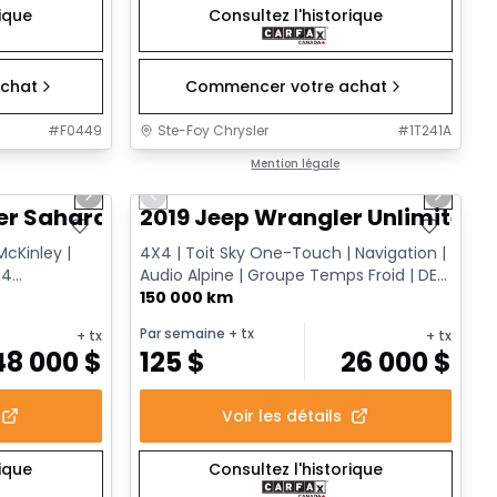
rique
Consultez l'historique
chat
Commencer votre achat
#
F0449
Ste-Foy Chrysler
#
1T241A
1/12
1/13
Très bonne offre
Mention légale
Next slide
Previous slide
Next sl
er Sahara
2019 Jeep Wrangler Unlimited 
McKinley |
4X4 | Toit Sky One-Touch | Navigation |
x4
Audio Alpine | Groupe Temps Froid | DEL
| Surveillance des a...
150 000 km
Par semaine
+ tx
+ tx
+ tx
48 000
$
125
$
26 000
$
Voir les détails
rique
Consultez l'historique