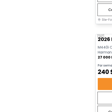
C
Ste-Fo
Très b
Previo
2026
M440i Ca
Harman/
AWD | Dé
27 000
Par sema
240
C