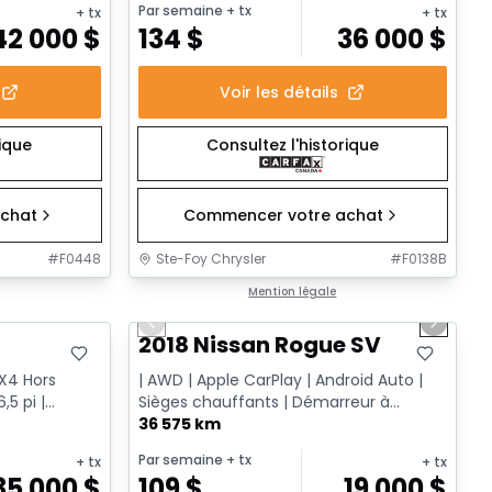
Par semaine
+ tx
+ tx
+ tx
42 000
$
134
$
36 000
$
Voir les détails
rique
Consultez l'historique
chat
Commencer votre achat
#
F0448
Ste-Foy Chrysler
#
F0138B
1/14
Très bonne offre
Mention légale
Previous slide
Next sl
T
2018 Nissan Rogue SV
FX4 Hors
| AWD | Apple CarPlay | Android Auto |
,5 pi |
Sièges chauffants | Démarreur à
distance
36 575 km
Par semaine
+ tx
+ tx
+ tx
35 000
$
109
$
19 000
$