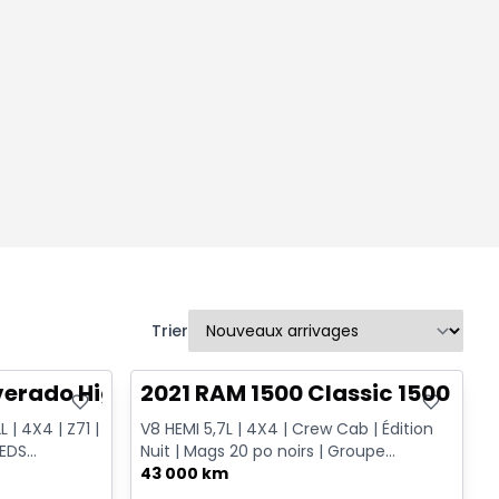
Trier
Très bonne offre
lverado High Country
2021 RAM 1500 Classic 1500 Exp
 | 4X4 | Z71 |
V8 HEMI 5,7L | 4X4 | Crew Cab | Édition
IEDS
Nuit | Mags 20 po noirs | Groupe
TIO...
remorquage
43 000 km