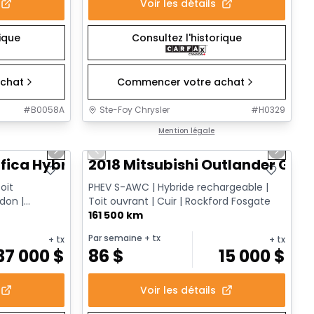
Voir les détails
rique
Consultez l'historique
chat
Commencer votre achat
#
B0058A
Ste-Foy Chrysler
#
H0329
1/13
1/14
Très bonne offre
Mention légale
Next slide
Previous slide
Next sl
fica Hybrid Limited
2018 Mitsubishi Outlander GT
oit
PHEV S-AWC | Hybride rechargeable |
don |
Toit ouvrant | Cuir | Rockford Fosgate
ire TV | ...
161 500 km
Par semaine
+ tx
+ tx
+ tx
37 000
$
86
$
15 000
$
Voir les détails