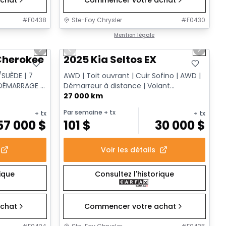
#
F0438
Ste-Foy Chrysler
#
F0430
1/15
1/13
Très bonne offre
Mention légale
Next slide
Previous slide
Next sl
herokee L Altitude
2025 Kia Seltos EX
SUÈDE | 7
AWD | Toit ouvrant | Cuir Sofino | AWD |
 DÉMARRAGE À
Démarreur à distance | Volant
chauffant
27 000 km
Par semaine
+ tx
+ tx
+ tx
57 000
$
101
$
30 000
$
Voir les détails
rique
Consultez l'historique
chat
Commencer votre achat