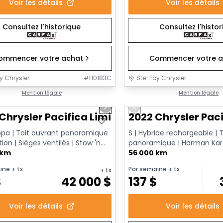
Voir les détails
Voir les détails
Consultez l'historique
Consultez l'histo
ommencer votre achat
Commencer votre a
y Chrysler
#
H0183C
Ste-Foy Chrysler
1/14
onne offre
Mention légale
Très bonne offre
Mention légale
us slide
Next slide
Previous slide
Chrysler Pacifica Limited
2022 Chrysler Paci
ppa | Toit ouvrant panoramique
S | Hybride rechargeable | T
tion | Sièges ventilés | Stow 'n
panoramique | Harman Kar
le CarPlay & ...
 km
Caméra 360 | Écrans arrière F
56 000 km
ine
+ tx
Par semaine
+ tx
+ tx
$
42 000
$
137
$
Voir les détails
Voir les détails