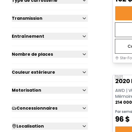
Type de carrosserie
Transmission
Entraînement
C
Nombre de places
Ste-Fo
Très b
Couleur extérieure
Previo
2020 
Motorisation
AWD | V6
Mémoire
214 00
Concessionnaires
Par sema
96
$
Localisation