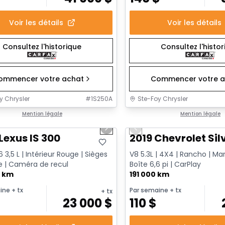
Voir les détails
Voir les détails
Consultez l'historique
Consultez l'histo
ommencer votre achat
Commencer votre a
y Chrysler
#
1S250A
Ste-Foy Chrysler
1/17
onne offre
Mention légale
Très bonne offre
Mention légale
us slide
Next slide
Previous slide
Lexus IS 300
2019 Chevrolet Sil
 3,5 L | Intérieur Rouge | Sièges
V8 5.3L | 4X4 | Rancho | Ma
 | Caméra de recul
Boîte 6,6 pi | CarPlay
0 km
191 000 km
ine
+ tx
Par semaine
+ tx
+ tx
23 000
$
110
$