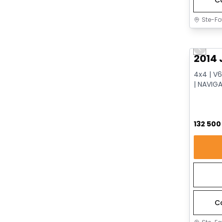
Ste-Fo
Très b
Previo
2014 
4x4 | V6
| NAVIG
VENTILÉ
132 50
C