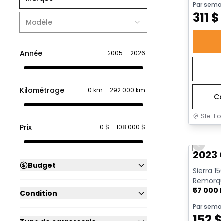
Par sema
311
$
Modèle
Année
2005
-
2026
Kilométrage
0 km
-
292 000 km
C
Ste-Fo
Prix
0 $
-
108 000 $
Très b
Previo
2023 
Budget
Sierra 1
Remorqu
| CarPlay
57 000
Condition
Par sema
152