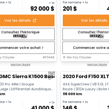
ine
+ tx
Par semaine
+ tx
+ tx
92 000
$
201
$
Voir les détails
Voir les détails
Consultez l'historique
Consultez l'histo
ommencer votre achat
Commencer votre a
y Chrysler
#
F0446
Ste-Foy Chrysler
1/12
onne offre
Mention légale
Très bonne offre
Mention légale
us slide
Next slide
GMC Sierra K1500 Base
2020 Ford F150 XL
500 Pro 4RM | Groupe
4X4 SuperCrew | V8 5.0L | 
age | Différentiel Autobloquant
Route | 302A Luxury | Boîte 6
 Sans Fil | Doublure Va...
 km
Remorquage
115 000 km
ine
+ tx
Par semaine
+ tx
+ tx
$
41 000
$
146
$