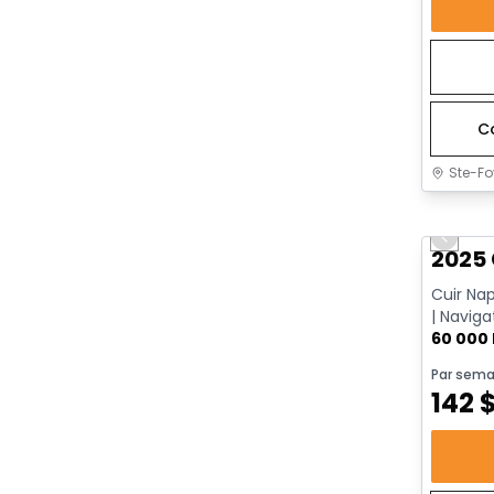
C
Ste-Fo
Très b
Previo
2025 
Cuir Na
| Naviga
Go | App
60 000
Par sema
142