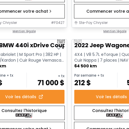
ommencer votre achat
Commencer votre a
y Chrysler
#
F0427
Ste-Foy Chrysler
1/12
onne offre
Mention légale
Très bonne offre
Mention légale
us slide
Next slide
Previous slide
 BMW 440i xDrive Coupe
2022 Jeep Wagoneer
briolet | M Sport Pro | 382 HP |
4X4 | V8 5.7L eTorque | Qua
Kardon | Cuir Rouge Vernasca |
Cuir Nappa | 7 places | NAV
marreur à dis...
 km
passager
64 500 km
ine
+ tx
Par semaine
+ tx
+ tx
$
71 000
$
212
$
Voir les détails
Voir les détails
Consultez l'historique
Consultez l'histo
ommencer votre achat
Commencer votre a