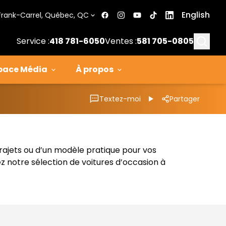
English
Frank-Carrel, Québec, QC
Searc
Service :
418 781-6050
Ventes :
581 705-0805
pace Média
À propos
Textez-moi
Partager
trajets ou d’un modèle pratique pour vos
z notre sélection de voitures d’occasion à