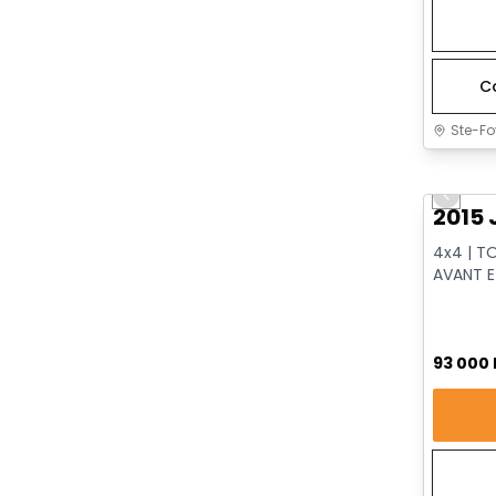
C
Ste-Fo
Très b
Previo
2015 
4x4 | T
AVANT E
VENTILÉS
93 000