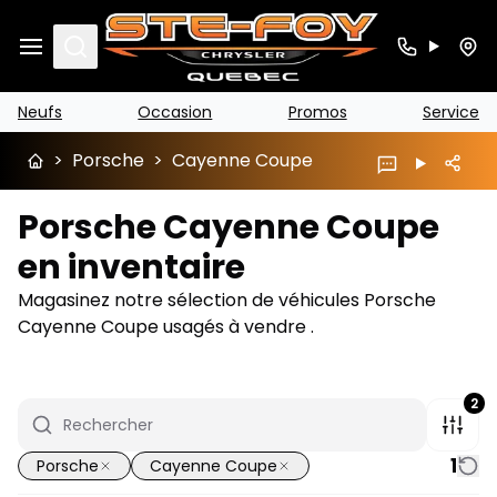
Search
Neufs
Occasion
Promos
Service
>
Porsche
>
Cayenne Coupe
Porsche Cayenne Coupe
en inventaire
Magasinez notre sélection de véhicules Porsche
Cayenne Coupe usagés à vendre .
2
1
Porsche
Cayenne Coupe
1/14
Très bonne offre