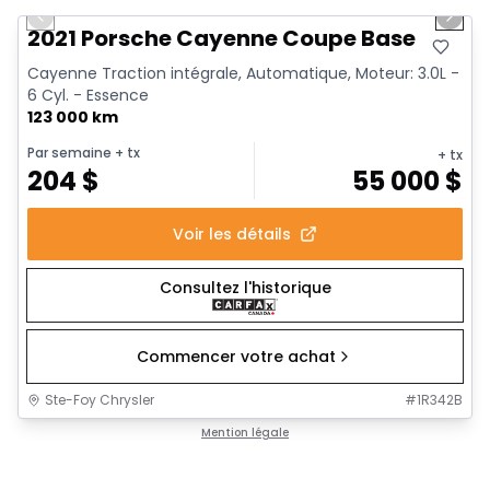
Previous slide
Next 
2021 Porsche Cayenne Coupe Base
Cayenne Traction intégrale, Automatique, Moteur: 3.0L -
6 Cyl. - Essence
123 000 km
Par semaine
+ tx
+ tx
204
$
55 000
$
Voir les détails
Consultez l'historique
Commencer votre achat
Ste-Foy Chrysler
#
1R342B
Mention légale