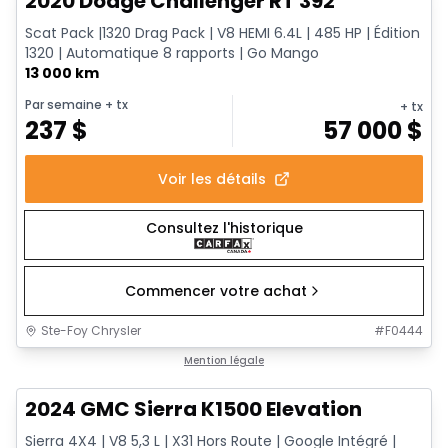
2020 Dodge Challenger RT 392
Scat Pack |1320 Drag Pack | V8 HEMI 6.4L | 485 HP | Édition
1320 | Automatique 8 rapports | Go Mango
13 000 km
Par semaine
+ tx
+ tx
237
$
57 000
$
Voir les détails
Consultez l'historique
Commencer votre achat
Ste-Foy Chrysler
#
F0444
1/15
Très bonne offre
Mention légale
2024 GMC Sierra K1500 Elevation
Sierra 4X4 | V8 5,3 L | X31 Hors Route | Google Intégré |