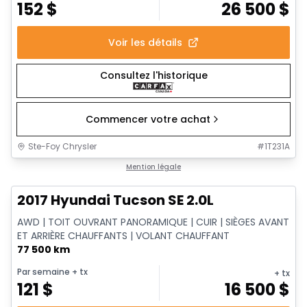
152
$
26 500
$
Voir les détails
Consultez l'historique
Commencer votre achat
Ste-Foy Chrysler
#
1T231A
1/14
Très bonne offre
Mention légale
2017 Hyundai Tucson SE 2.0L
AWD | TOIT OUVRANT PANORAMIQUE | CUIR | SIÈGES AVANT
ET ARRIÈRE CHAUFFANTS | VOLANT CHAUFFANT
77 500 km
Par semaine
+ tx
+ tx
121
$
16 500
$