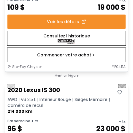
+ tx
109
$
19 000
$
Voir les détails
Consultez l'historique
Commencer votre achat
Ste-Foy Chrysler
#
F0411A
1/17
Très bonne offre
Mention légale
Previous slide
Next 
2020 Lexus IS 300
AWD | V6 3,5 L | Intérieur Rouge | Sièges Mémoire |
Caméra de recul
214 000 km
Par semaine
+ tx
+ tx
96
$
23 000
$