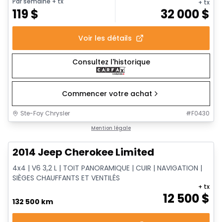
Par semaine
+ tx
+ tx
119
$
32 000
$
Voir les détails
Consultez l'historique
Commencer votre achat
Ste-Foy Chrysler
#
F0430
1/14
Très bonne offre
Mention légale
2014 Jeep Cherokee Limited
4x4 | V6 3,2 L | TOIT PANORAMIQUE | CUIR | NAVIGATION |
SIÈGES CHAUFFANTS ET VENTILÉS
+ tx
12 500
$
132 500 km