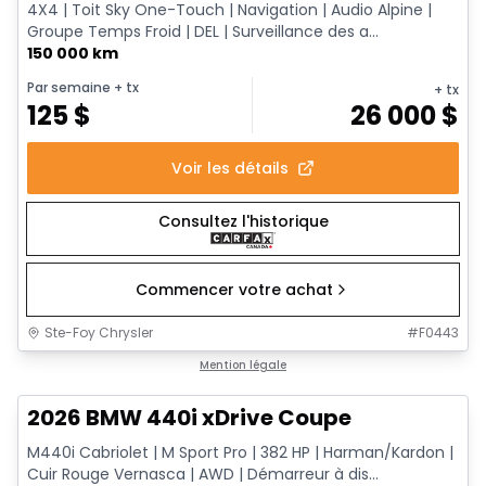
4X4 | Toit Sky One-Touch | Navigation | Audio Alpine |
Groupe Temps Froid | DEL | Surveillance des a...
150 000 km
Par semaine
+ tx
+ tx
125
$
26 000
$
Voir les détails
Consultez l'historique
Commencer votre achat
Ste-Foy Chrysler
#
F0443
1/12
Très bonne offre
Mention légale
2026 BMW 440i xDrive Coupe
M440i Cabriolet | M Sport Pro | 382 HP | Harman/Kardon |
Cuir Rouge Vernasca | AWD | Démarreur à dis...