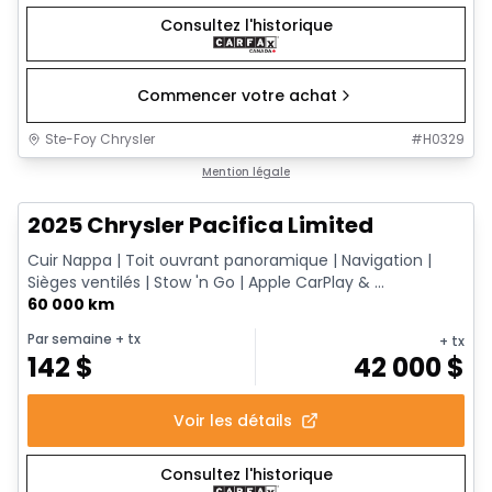
Consultez l'historique
Commencer votre achat
Ste-Foy Chrysler
#
H0329
1/14
Très bonne offre
Mention légale
2025 Chrysler Pacifica Limited
Cuir Nappa | Toit ouvrant panoramique | Navigation |
Sièges ventilés | Stow 'n Go | Apple CarPlay & ...
60 000 km
Par semaine
+ tx
+ tx
142
$
42 000
$
Voir les détails
Consultez l'historique