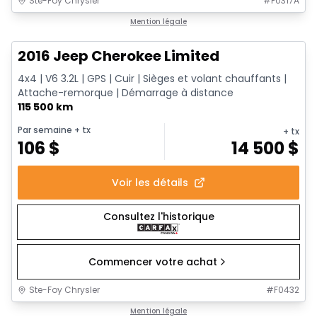
Ste-Foy Chrysler
#
F0317A
1/12
Très bonne offre
Mention légale
2016 Jeep Cherokee Limited
4x4 | V6 3.2L | GPS | Cuir | Sièges et volant chauffants |
Attache-remorque | Démarrage à distance
115 500 km
Par semaine
+ tx
+ tx
106
$
14 500
$
Voir les détails
Consultez l'historique
Commencer votre achat
Ste-Foy Chrysler
#
F0432
1/16
Très bonne offre
Mention légale