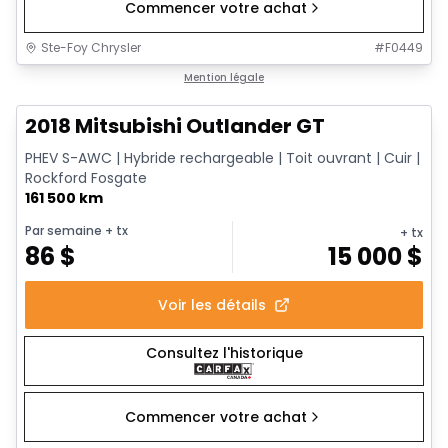
Commencer votre achat
Ste-Foy Chrysler
#
F0449
1/14
Très bonne offre
Mention légale
2018 Mitsubishi Outlander GT
PHEV S-AWC | Hybride rechargeable | Toit ouvrant | Cuir |
Rockford Fosgate
161 500 km
Par semaine
+ tx
+ tx
86
$
15 000
$
Voir les détails
Consultez l'historique
Commencer votre achat