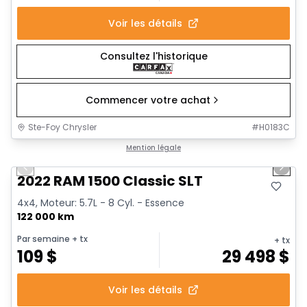
Voir les détails
Consultez l'historique
Commencer votre achat
Ste-Foy Chrysler
#
H0183C
1/15
Très bonne offre
Mention légale
Previous slide
Next 
2022 RAM 1500 Classic SLT
4x4, Moteur: 5.7L - 8 Cyl. - Essence
122 000 km
Par semaine
+ tx
+ tx
109
$
29 498
$
Voir les détails