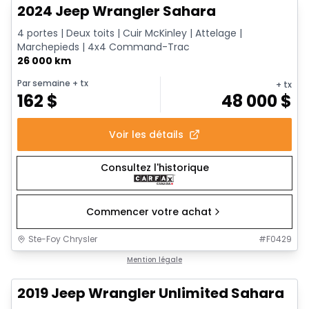
2024 Jeep Wrangler Sahara
4 portes | Deux toits | Cuir McKinley | Attelage |
Marchepieds | 4x4 Command-Trac
26 000 km
Par semaine
+ tx
+ tx
162
$
48 000
$
Voir les détails
Consultez l'historique
Commencer votre achat
Ste-Foy Chrysler
#
F0429
1/13
Très bonne offre
Mention légale
2019 Jeep Wrangler Unlimited Sahara