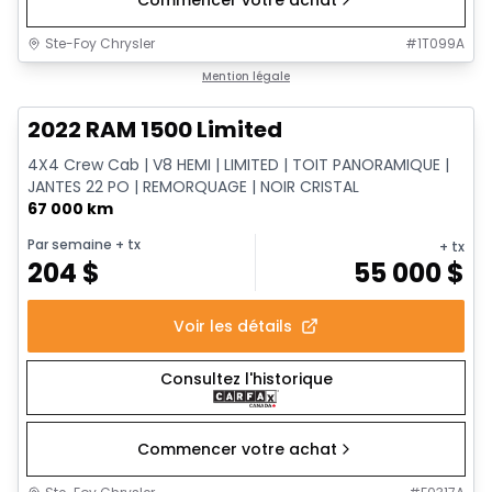
Commencer votre achat
Ste-Foy Chrysler
#
1T099A
1/13
Très bonne offre
Mention légale
2022 RAM 1500 Limited
4X4 Crew Cab | V8 HEMI | LIMITED | TOIT PANORAMIQUE |
JANTES 22 PO | REMORQUAGE | NOIR CRISTAL
67 000 km
Par semaine
+ tx
+ tx
204
$
55 000
$
Voir les détails
Consultez l'historique
Commencer votre achat