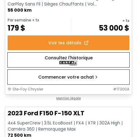
CarPlay Sans Fil | Sièges Chauffants | Vol...
55 000 km
Par semaine
+ tx
+ tx
179
$
53 000
$
Voir les détails
Consultez l'historique
Commencer votre achat
Ste-Foy Chrysler
#
1T300A
1/13
Très bonne offre
Mention légale
2023 Ford F150 F-150 XLT
4x4 SuperCrew | 3.5L EcoBoost | FX4 | XTR | 302A High |
Caméra 360 | Remorquage Max
72 500 km