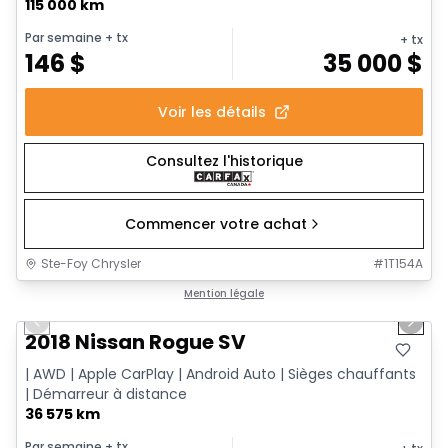
115 000 km
Par semaine
+ tx
+ tx
146
$
35 000
$
Voir les détails
Consultez l'historique
Commencer votre achat
Ste-Foy Chrysler
#
1T154A
1/14
Très bonne offre
Mention légale
Previous slide
Next 
2018 Nissan Rogue SV
| AWD | Apple CarPlay | Android Auto | Sièges chauffants
| Démarreur à distance
36 575 km
Par semaine
+ tx