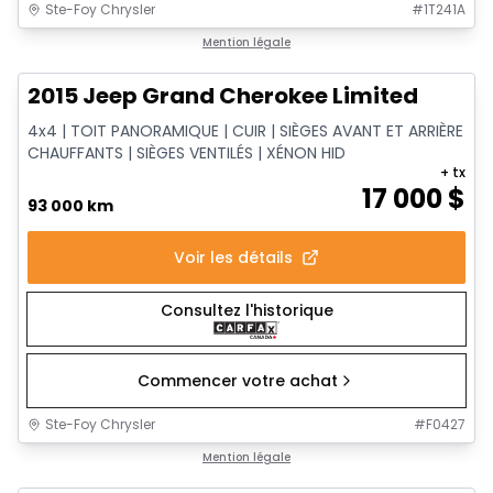
Ste-Foy Chrysler
#
1T241A
1/14
Très bonne offre
Mention légale
2015 Jeep Grand Cherokee Limited
4x4 | TOIT PANORAMIQUE | CUIR | SIÈGES AVANT ET ARRIÈRE
CHAUFFANTS | SIÈGES VENTILÉS | XÉNON HID
+ tx
17 000
$
93 000 km
Voir les détails
Consultez l'historique
Commencer votre achat
Ste-Foy Chrysler
#
F0427
1/12
Très bonne offre
Mention légale