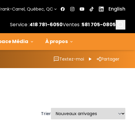
English
Frank-Carrel, Québec, QC
Searc
Service :
418 781-6050
Ventes :
581 705-0805
pace Média
À propos
Textez-moi
Partager
Trier