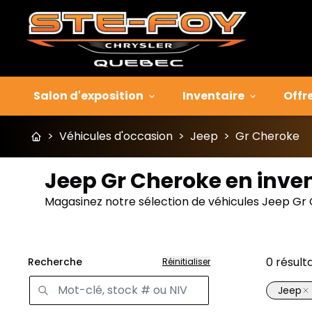
Salon d'exposition
Inventaire
Offr
>
Véhicules d'occasion
>
Jeep
>
Gr Cheroke
Jeep Gr Cheroke en inve
Magasinez notre sélection de véhicules Jeep Gr 
0
résult
Recherche
Réinitialiser
Jeep