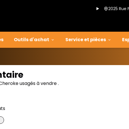
2025 Rue 
es
Outils d'achat
Service et pièces
Es
ntaire
Cheroke usagés à vendre .
ats