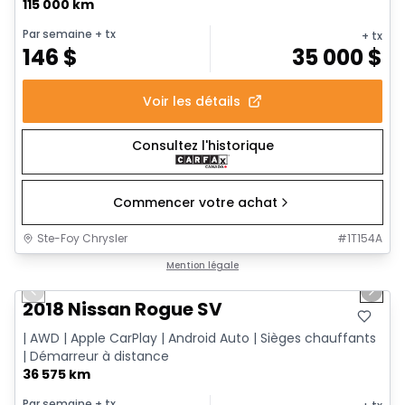
115 000 km
Par semaine
+ tx
+ tx
146
$
35 000
$
Voir les détails
Consultez l'historique
Commencer votre achat
Ste-Foy Chrysler
#
1T154A
1/14
Très bonne offre
Mention légale
Previous slide
Next 
2018 Nissan Rogue SV
| AWD | Apple CarPlay | Android Auto | Sièges chauffants
| Démarreur à distance
36 575 km
Par semaine
+ tx