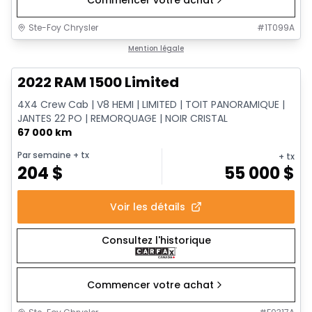
Commencer votre achat
Ste-Foy Chrysler
#
1T099A
1/13
Très bonne offre
Mention légale
2022 RAM 1500 Limited
4X4 Crew Cab | V8 HEMI | LIMITED | TOIT PANORAMIQUE |
JANTES 22 PO | REMORQUAGE | NOIR CRISTAL
67 000 km
Par semaine
+ tx
+ tx
204
$
55 000
$
Voir les détails
Consultez l'historique
Commencer votre achat