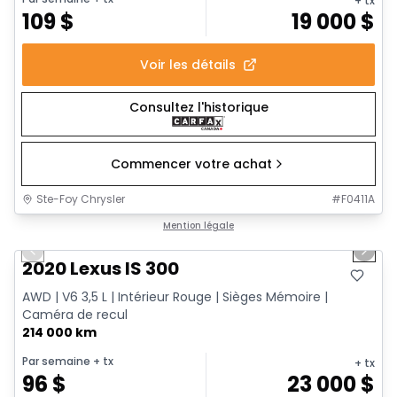
+ tx
109
$
19 000
$
Voir les détails
Consultez l'historique
Commencer votre achat
Ste-Foy Chrysler
#
F0411A
1/17
Très bonne offre
Mention légale
Previous slide
Next 
2020 Lexus IS 300
AWD | V6 3,5 L | Intérieur Rouge | Sièges Mémoire |
Caméra de recul
214 000 km
Par semaine
+ tx
+ tx
96
$
23 000
$