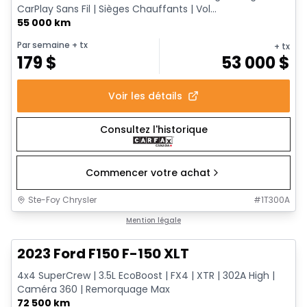
CarPlay Sans Fil | Sièges Chauffants | Vol...
55 000 km
Par semaine
+ tx
+ tx
179
$
53 000
$
Voir les détails
Consultez l'historique
Commencer votre achat
Ste-Foy Chrysler
#
1T300A
1/13
Très bonne offre
Mention légale
2023 Ford F150 F-150 XLT
4x4 SuperCrew | 3.5L EcoBoost | FX4 | XTR | 302A High |
Caméra 360 | Remorquage Max
72 500 km