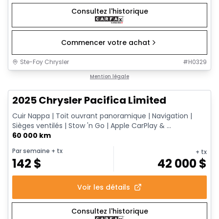
Consultez l'historique
Commencer votre achat
Ste-Foy Chrysler
#
H0329
1/14
Très bonne offre
Mention légale
2025 Chrysler Pacifica Limited
Cuir Nappa | Toit ouvrant panoramique | Navigation |
Sièges ventilés | Stow 'n Go | Apple CarPlay & ...
60 000 km
Par semaine
+ tx
+ tx
142
$
42 000
$
Voir les détails
Consultez l'historique