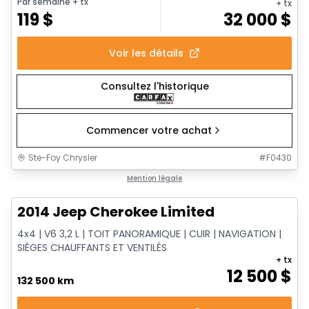
Par semaine
+ tx
+ tx
119
$
32 000
$
Voir les détails
Consultez l'historique
Commencer votre achat
Ste-Foy Chrysler
#
F0430
1/14
Très bonne offre
Mention légale
2014 Jeep Cherokee Limited
4x4 | V6 3,2 L | TOIT PANORAMIQUE | CUIR | NAVIGATION |
SIÈGES CHAUFFANTS ET VENTILÉS
+ tx
12 500
$
132 500 km