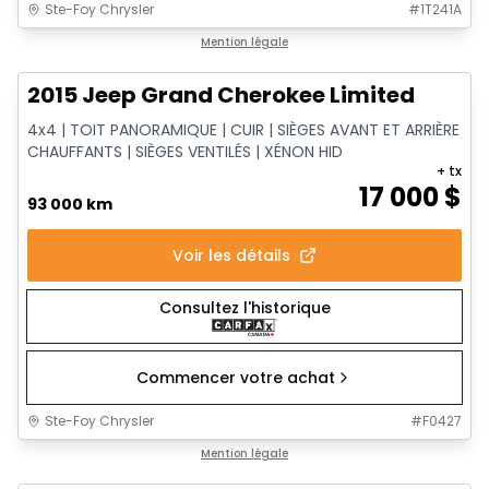
Ste-Foy Chrysler
#
1T241A
1/14
Très bonne offre
Mention légale
2015 Jeep Grand Cherokee Limited
4x4 | TOIT PANORAMIQUE | CUIR | SIÈGES AVANT ET ARRIÈRE
CHAUFFANTS | SIÈGES VENTILÉS | XÉNON HID
+ tx
17 000
$
93 000 km
Voir les détails
Consultez l'historique
Commencer votre achat
Ste-Foy Chrysler
#
F0427
1/12
Très bonne offre
Mention légale