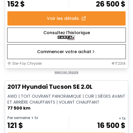
152
$
26 500
$
Voir les détails
Consultez l'historique
Commencer votre achat
Ste-Foy Chrysler
#
1T231A
1/14
Très bonne offre
Mention légale
2017 Hyundai Tucson SE 2.0L
AWD | TOIT OUVRANT PANORAMIQUE | CUIR | SIÈGES AVANT
ET ARRIÈRE CHAUFFANTS | VOLANT CHAUFFANT
77 500 km
Par semaine
+ tx
+ tx
121
$
16 500
$