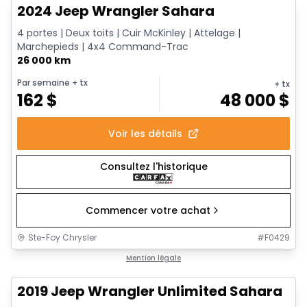
2024 Jeep Wrangler Sahara
4 portes | Deux toits | Cuir McKinley | Attelage |
Marchepieds | 4x4 Command-Trac
26 000 km
Par semaine
+ tx
+ tx
162
$
48 000
$
Voir les détails
Consultez l'historique
Commencer votre achat
Ste-Foy Chrysler
#
F0429
1/13
Très bonne offre
Mention légale
2019 Jeep Wrangler Unlimited Sahara