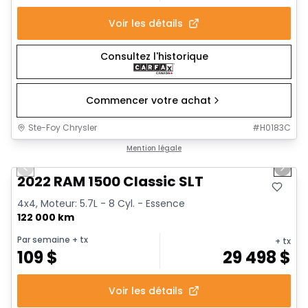
Voir les détails
Consultez l'historique
Commencer votre achat
Ste-Foy Chrysler
#
H0183C
1/15
Très bonne offre
Mention légale
Previous slide
Next 
2022 RAM 1500 Classic SLT
4x4, Moteur: 5.7L - 8 Cyl. - Essence
122 000 km
Par semaine
+ tx
+ tx
109
$
29 498
$
Voir les détails