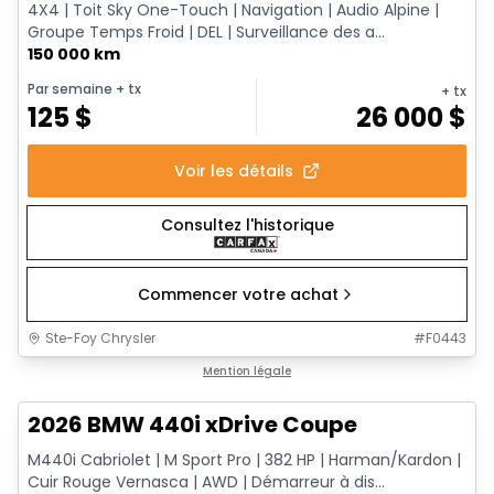
4X4 | Toit Sky One-Touch | Navigation | Audio Alpine |
Groupe Temps Froid | DEL | Surveillance des a...
150 000 km
Par semaine
+ tx
+ tx
125
$
26 000
$
Voir les détails
Consultez l'historique
Commencer votre achat
Ste-Foy Chrysler
#
F0443
1/12
Très bonne offre
Mention légale
2026 BMW 440i xDrive Coupe
M440i Cabriolet | M Sport Pro | 382 HP | Harman/Kardon |
Cuir Rouge Vernasca | AWD | Démarreur à dis...