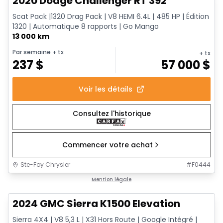
2020 Dodge Challenger RT 392
Scat Pack |1320 Drag Pack | V8 HEMI 6.4L | 485 HP | Édition
1320 | Automatique 8 rapports | Go Mango
13 000 km
Par semaine
+ tx
+ tx
237
$
57 000
$
Voir les détails
Consultez l'historique
Commencer votre achat
Ste-Foy Chrysler
#
F0444
1/15
Très bonne offre
Mention légale
2024 GMC Sierra K1500 Elevation
Sierra 4X4 | V8 5,3 L | X31 Hors Route | Google Intégré |