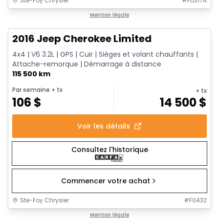
Ste-Foy Chrysler
#
F0317A
1/12
Très bonne offre
Mention légale
2016 Jeep Cherokee Limited
4x4 | V6 3.2L | GPS | Cuir | Sièges et volant chauffants |
Attache-remorque | Démarrage à distance
115 500 km
Par semaine
+ tx
+ tx
106
$
14 500
$
Voir les détails
Consultez l'historique
Commencer votre achat
Ste-Foy Chrysler
#
F0432
1/16
Très bonne offre
Mention légale