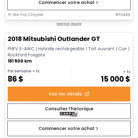
Commencer votre achat
Ste-Foy Chrysler
#
F0449
1/14
Très bonne offre
Mention légale
2018 Mitsubishi Outlander GT
PHEV S-AWC | Hybride rechargeable | Toit ouvrant | Cuir |
Rockford Fosgate
161 500 km
Par semaine
+ tx
+ tx
86
$
15 000
$
Voir les détails
Consultez l'historique
Commencer votre achat