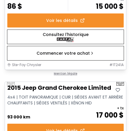
86
$
15 000
$
Voir les détails
Consultez l'historique
Commencer votre achat
Ste-Foy Chrysler
#
1T241A
1/14
Très bonne offre
Mention légale
Previous slide
Next 
2015 Jeep Grand Cherokee Limited
4x4 | TOIT PANORAMIQUE | CUIR | SIÈGES AVANT ET ARRIÈRE
CHAUFFANTS | SIÈGES VENTILÉS | XÉNON HID
+ tx
17 000
$
93 000 km
Voir les détails