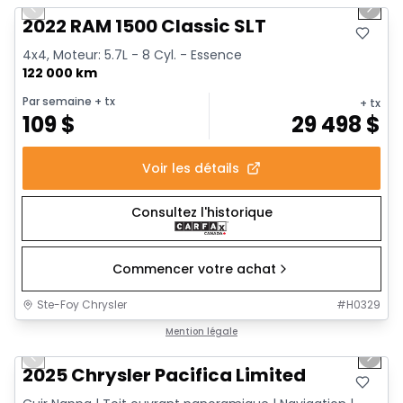
Previous slide
Next 
2022 RAM 1500 Classic SLT
4x4, Moteur: 5.7L - 8 Cyl. - Essence
122 000 km
Par semaine
+ tx
+ tx
109
$
29 498
$
Voir les détails
Consultez l'historique
Commencer votre achat
Ste-Foy Chrysler
#
H0329
1/14
Très bonne offre
Mention légale
Previous slide
Next 
2025 Chrysler Pacifica Limited