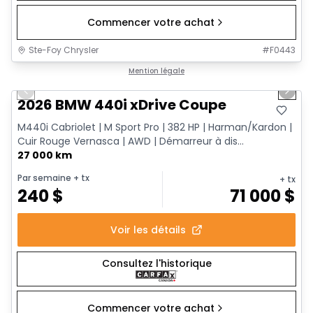
Commencer votre achat
Ste-Foy Chrysler
#
F0443
1/12
Très bonne offre
Mention légale
Previous slide
Next 
2026 BMW 440i xDrive Coupe
M440i Cabriolet | M Sport Pro | 382 HP | Harman/Kardon |
Cuir Rouge Vernasca | AWD | Démarreur à dis...
27 000 km
Par semaine
+ tx
+ tx
240
$
71 000
$
Voir les détails
Consultez l'historique
Commencer votre achat