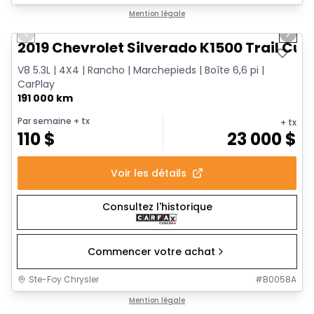
1/14
Très bonne offre
Mention légale
Previous slide
Next 
2019 Chevrolet Silverado K1500 Trail Cus
V8 5.3L | 4X4 | Rancho | Marchepieds | Boîte 6,6 pi |
CarPlay
191 000 km
Par semaine
+ tx
+ tx
110
$
23 000
$
Voir les détails
Consultez l'historique
Commencer votre achat
Ste-Foy Chrysler
#
B0058A
1/15
Très bonne offre
Mention légale