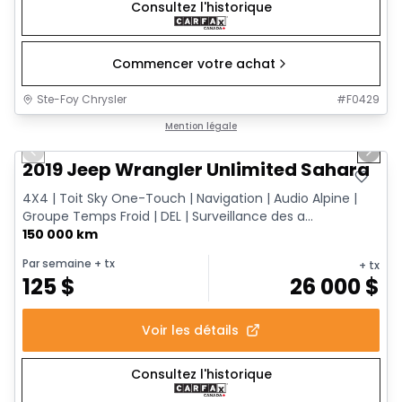
Consultez l'historique
Commencer votre achat
Ste-Foy Chrysler
#
F0429
1/13
Très bonne offre
Mention légale
Previous slide
Next 
2019 Jeep Wrangler Unlimited Sahara
4X4 | Toit Sky One-Touch | Navigation | Audio Alpine |
Groupe Temps Froid | DEL | Surveillance des a...
150 000 km
Par semaine
+ tx
+ tx
125
$
26 000
$
Voir les détails
Consultez l'historique