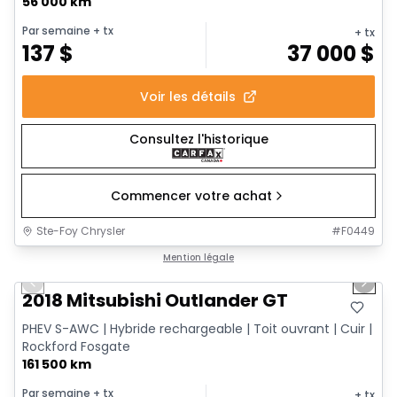
56 000 km
Par semaine
+ tx
+ tx
137
$
37 000
$
Voir les détails
Consultez l'historique
Commencer votre achat
Ste-Foy Chrysler
#
F0449
1/14
Très bonne offre
Mention légale
Previous slide
Next 
2018 Mitsubishi Outlander GT
PHEV S-AWC | Hybride rechargeable | Toit ouvrant | Cuir |
Rockford Fosgate
161 500 km
Par semaine
+ tx
+ tx