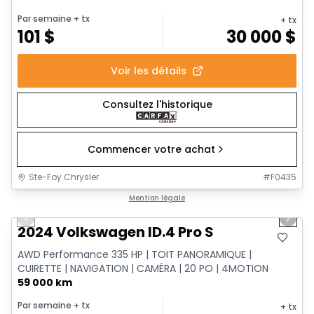
Par semaine
+ tx
+ tx
101
$
30 000
$
Voir les détails
Consultez l'historique
Commencer votre achat
Ste-Foy Chrysler
#
F0435
1/12
Très bonne offre
Mention légale
Previous slide
Next 
2024 Volkswagen ID.4 Pro S
AWD Performance 335 HP | TOIT PANORAMIQUE |
CUIRETTE | NAVIGATION | CAMÉRA | 20 PO | 4MOTION
59 000 km
Par semaine
+ tx
+ tx