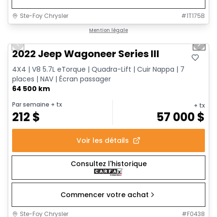
Ste-Foy Chrysler
#
1T175B
1/15
Très bonne offre
Mention légale
Previous slide
Next 
2022 Jeep Wagoneer Series III
4X4 | V8 5.7L eTorque | Quadra-Lift | Cuir Nappa | 7
places | NAV | Écran passager
64 500 km
Par semaine
+ tx
+ tx
212
$
57 000
$
Voir les détails
Consultez l'historique
Commencer votre achat
Ste-Foy Chrysler
#
F0438