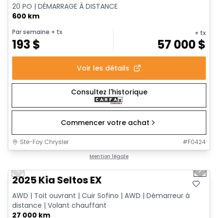
20 PO | DÉMARRAGE À DISTANCE
600 km
Par semaine
+ tx
+ tx
193
$
57 000
$
Voir les détails
Consultez l'historique
Commencer votre achat
Ste-Foy Chrysler
#
F0424
1/13
Très bonne offre
Mention légale
Previous slide
Next 
2025 Kia Seltos EX
AWD | Toit ouvrant | Cuir Sofino | AWD | Démarreur à
distance | Volant chauffant
27 000 km