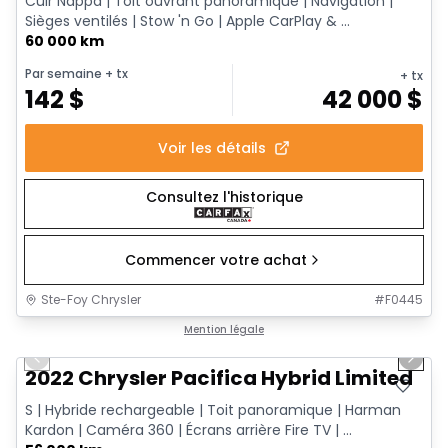
Cuir Nappa | Toit ouvrant panoramique | Navigation |
Sièges ventilés | Stow 'n Go | Apple CarPlay & ...
60 000 km
Par semaine
+ tx
+ tx
142
$
42 000
$
Voir les détails
Consultez l'historique
Commencer votre achat
Ste-Foy Chrysler
#
F0445
1/13
Très bonne offre
Mention légale
Previous slide
Next 
2022 Chrysler Pacifica Hybrid Limited
S | Hybride rechargeable | Toit panoramique | Harman
Kardon | Caméra 360 | Écrans arrière Fire TV | ...