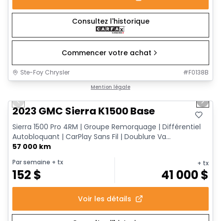
Consultez l'historique
Commencer votre achat
Ste-Foy Chrysler
#
F0138B
1/12
Très bonne offre
Mention légale
Previous slide
Next 
2023 GMC Sierra K1500 Base
Sierra 1500 Pro 4RM | Groupe Remorquage | Différentiel
Autobloquant | CarPlay Sans Fil | Doublure Va...
57 000 km
Par semaine
+ tx
+ tx
152
$
41 000
$
Voir les détails