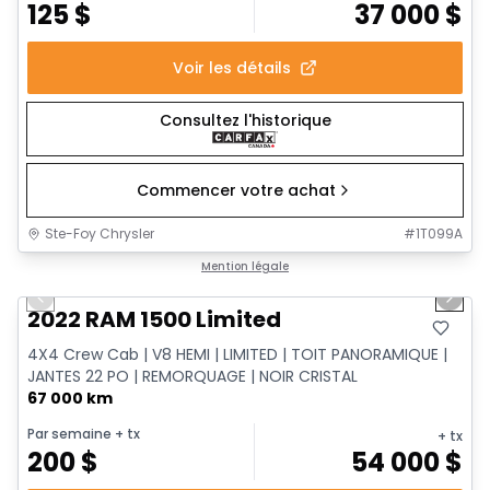
125
$
37 000
$
Voir les détails
Consultez l'historique
Commencer votre achat
Ste-Foy Chrysler
#
1T099A
1/13
Très bonne offre
Mention légale
Previous slide
Next 
2022 RAM 1500 Limited
4X4 Crew Cab | V8 HEMI | LIMITED | TOIT PANORAMIQUE |
JANTES 22 PO | REMORQUAGE | NOIR CRISTAL
67 000 km
Par semaine
+ tx
+ tx
200
$
54 000
$