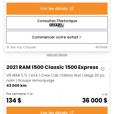
Voir les détails
Consultez l'historique
Commencer votre achat
Ste-Foy Chrysler
#
F0448
Très bonne offre
Mention légale
2021 RAM 1500 Classic 1500 Express
V8 HEMI 5,7L | 4X4 | Crew Cab | Édition Nuit | Mags 20 po
noirs | Groupe remorquage
43 000 km
Par semaine
+ tx
+ tx
134
$
36 000
$
Voir les détails