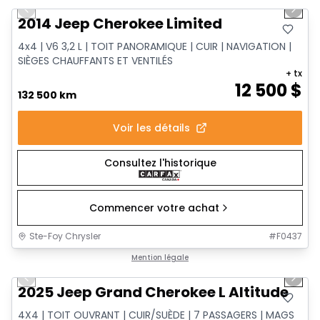
Previous slide
Next 
2014 Jeep Cherokee Limited
4x4 | V6 3,2 L | TOIT PANORAMIQUE | CUIR | NAVIGATION |
SIÈGES CHAUFFANTS ET VENTILÉS
+ tx
12 500
$
132 500 km
Voir les détails
Consultez l'historique
Commencer votre achat
Ste-Foy Chrysler
#
F0437
1/15
Très bonne offre
Mention légale
Previous slide
Next 
2025 Jeep Grand Cherokee L Altitude
4X4 | TOIT OUVRANT | CUIR/SUÈDE | 7 PASSAGERS | MAGS