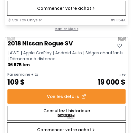
Commencer votre achat
Ste-Foy Chrysler
#
1T154A
1/14
Très bonne offre
Mention légale
Previous slide
Next 
2018 Nissan Rogue SV
| AWD | Apple CarPlay | Android Auto | Sièges chauffants
| Démarreur à distance
36 575 km
Par semaine
+ tx
+ tx
109
$
19 000
$
Voir les détails
Consultez l'historique
Commencer votre achat