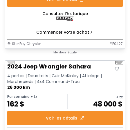
Consultez l'historique
Commencer votre achat
Ste-Foy Chrysler
#
F0427
1/12
Très bonne offre
Mention légale
Previous slide
Next 
2024 Jeep Wrangler Sahara
4 portes | Deux toits | Cuir McKinley | Attelage |
Marchepieds | 4x4 Command-Trac
26 000 km
Par semaine
+ tx
+ tx
162
$
48 000
$
Voir les détails