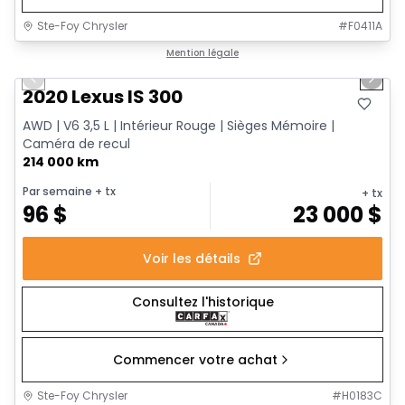
Ste-Foy Chrysler
#
F0411A
1/17
Très bonne offre
Mention légale
Previous slide
Next 
2020 Lexus IS 300
AWD | V6 3,5 L | Intérieur Rouge | Sièges Mémoire |
Caméra de recul
214 000 km
Par semaine
+ tx
+ tx
96
$
23 000
$
Voir les détails
Consultez l'historique
Commencer votre achat
Ste-Foy Chrysler
#
H0183C