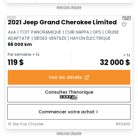
1/14
Très bonne offre
Mention légale
Previous slide
Next 
2021 Jeep Grand Cherokee Limited
4x4 | TOIT PANORAMIQUE | CUIR NAPPA | GPS | CRUISE
ADAPTATIF | SIÈGES VENTILÉS | HAYON ÉLECTRIQUE
66 000 km
Par semaine
+ tx
+ tx
119
$
32 000
$
Voir les détails
Consultez l'historique
Commencer votre achat
Ste-Foy Chrysler
#
F0430
1/14
Très bonne offre
Mention légale