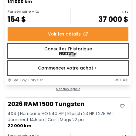
141 000 km
Par semaine
+ tx
+ tx
154
$
37 000
$
Voir les détails
Consultez l'historique
Commencer votre achat
Ste-Foy Chrysler
#
F0431
Très bonne offre
Mention légale
2026 RAM 1500 Tungsten
4X4 | Hurricane HO 540 HP | Klipsch 23 HP 1 228 W |
Uconnect 14,5 po | Cuir | Mags 22 po
22 000 km
Par semaine
+ tx