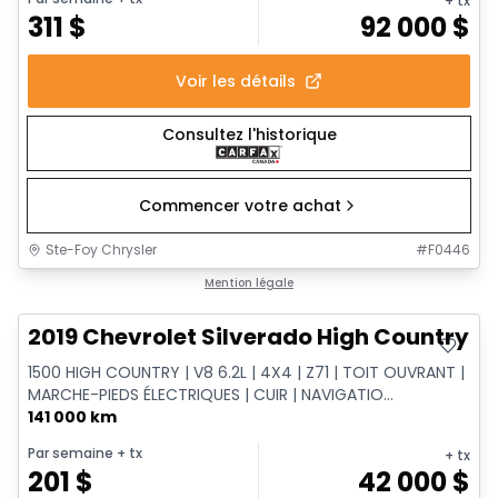
+ tx
311
$
92 000
$
Voir les détails
Consultez l'historique
Commencer votre achat
Ste-Foy Chrysler
#
F0446
Très bonne offre
Mention légale
2019 Chevrolet Silverado High Country
1500 HIGH COUNTRY | V8 6.2L | 4X4 | Z71 | TOIT OUVRANT |
MARCHE-PIEDS ÉLECTRIQUES | CUIR | NAVIGATIO...
141 000 km
Par semaine
+ tx
+ tx
201
$
42 000
$