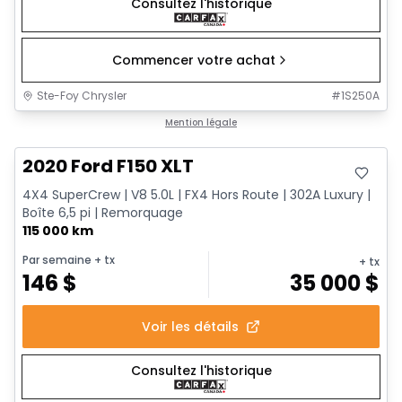
Consultez l'historique
Commencer votre achat
Ste-Foy Chrysler
#
1S250A
Très bonne offre
Mention légale
2020 Ford F150 XLT
4X4 SuperCrew | V8 5.0L | FX4 Hors Route | 302A Luxury |
Boîte 6,5 pi | Remorquage
115 000 km
Par semaine
+ tx
+ tx
146
$
35 000
$
Voir les détails
Consultez l'historique