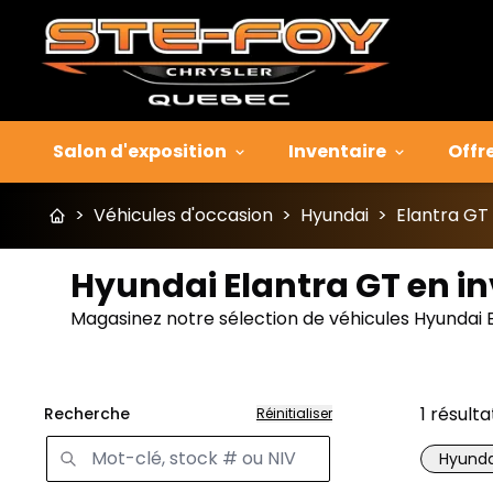
Salon d'exposition
Inventaire
Offr
>
Véhicules d'occasion
>
Hyundai
>
Elantra GT
Hyundai Elantra GT en in
Magasinez notre sélection de véhicules Hyundai 
1
résulta
Recherche
Réinitialiser
Hyunda
Très b