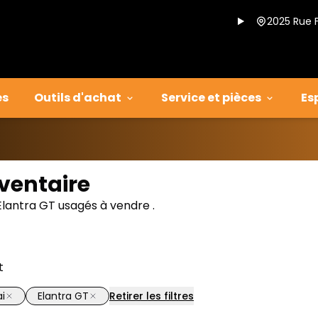
2025 Rue 
es
Outils d'achat
Service et pièces
Es
ventaire
Elantra GT usagés à vendre .
t
i
Elantra GT
Retirer les filtres
1/14
onne offre