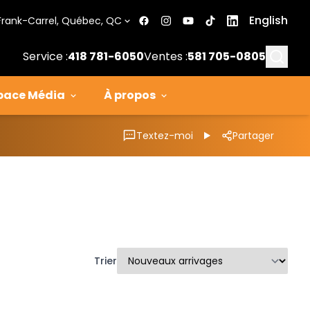
English
Frank-Carrel, Québec, QC
Searc
Service :
418 781-6050
Ventes :
581 705-0805
pace Média
À propos
Textez-moi
Partager
Trier