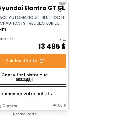
us slide
Next slide
Hyundai Elantra GT GL
ACK AUTOMATIQUE | BLUETOOTH
S CHAUFFANTS | RÉGULATEUR DE
| BAS KILOMÉTRAGE | HA...
 km
ine
+ tx
+ tx
13 495
$
Voir les détails
Consultez l'historique
ommencer votre achat
y Chrysler
#
F0319
Mention légale