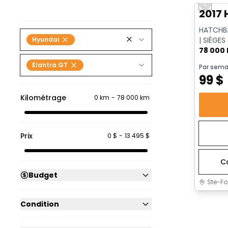
Previo
2017 
HATCHB
Hyundai
| SIÈGE
VITESSE 
78 000
Elantra GT
Par sema
99
$
Kilométrage
0 km
-
78 000 km
Prix
0 $
-
13 495 $
C
Budget
Ste-Fo
Condition