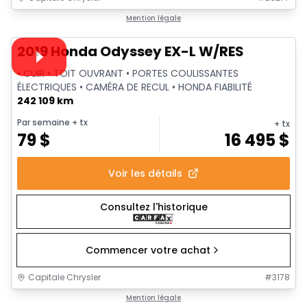
1/40
Très bonne offre
Mention légale
Vidéo disponible
2019 Honda Odyssey EX-L W/RES
• CUIR • TOIT OUVRANT • PORTES COULISSANTES
ÉLECTRIQUES • CAMÉRA DE RECUL • HONDA FIABILITÉ
242 109 km
Par semaine
+ tx
+ tx
79
$
16 495
$
Voir les détails
Consultez l'historique
Commencer votre achat
Capitale Chrysler
#
3178
1/38
Très bonne offre
Mention légale