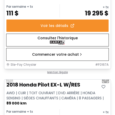
Par semaine
+ tx
+ tx
111
$
19 295
$
Voir les détails
Consultez l'historique
Commencer votre achat
Ste-Foy Chrysler
#
F0167A
1/15
Très bonne offre
Mention légale
Previous slide
Next 
Vidéo disponible
2018 Honda Pilot EX-L W/RES
AWD | CUIR | TOIT OUVRANT | DVD ARRIÈRE | HONDA
SENSING | SIÈGES CHAUFFANTS | CAMÉRA | 8 PASSAGERS |
89 000 km
Par semaine
+ tx
+ tx