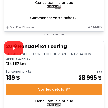
Consultez l'historique
Commencer votre achat
Ste-Foy Chrysler
#
3744US
1/35
Très bonne offre
Mention légale
Vidéo disponible
2019 Honda Pilot Touring
• 8 PASSAGERS • CUIR • TOIT OUVRANT • NAVIGATION •
APPLE CARPLAY
134 887 km
Par semaine
+ tx
+ tx
139
$
28 995
$
Voir les détails
Consultez l'historique