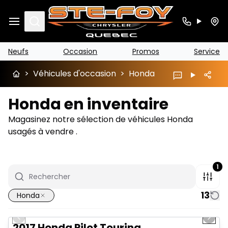
Search
Neufs
Occasion
Promos
Service
>
Véhicules d'occasion
>
Honda
Honda en inventaire
Magasinez notre sélection de véhicules Honda
usagés à vendre .
1
13
Honda
1/16
Très bonne offre
Previous slide
Next 
2017 Honda Pilot Touring