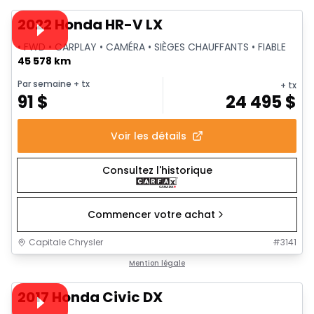
Vidéo disponible
2022 Honda HR-V LX
• FWD • CARPLAY • CAMÉRA • SIÈGES CHAUFFANTS • FIABLE
45 578 km
Par semaine
+ tx
+ tx
91
$
24 495
$
Voir les détails
Consultez l'historique
Commencer votre achat
Capitale Chrysler
#
3141
1/26
Très bonne offre
Mention légale
Vidéo disponible
2017 Honda Civic DX