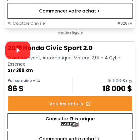
Commencer votre achat
Capitale Chrysler
#
3287A
1/14
Très bonne offre
Mention légale
Vidéo disponible
2019 Honda Civic Sport 2.0
Traction avant, Automatique, Moteur: 2.0L - 4 Cyl. -
Essence
217 389 km
19 000
$
Par semaine
+ tx
+ tx
86
$
18 000
$
Voir les détails
Consultez l'historique
Commencer votre achat