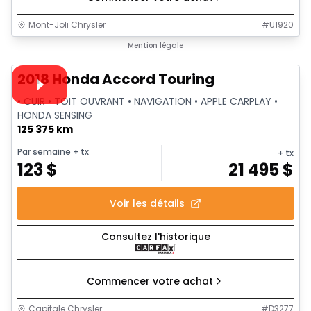
Mont-Joli Chrysler
#
U1920
1/35
Très bonne offre
Mention légale
Vidéo disponible
2018 Honda Accord Touring
• CUIR • TOIT OUVRANT • NAVIGATION • APPLE CARPLAY •
HONDA SENSING
125 375 km
Par semaine
+ tx
+ tx
123
$
21 495
$
Voir les détails
Consultez l'historique
Commencer votre achat
Capitale Chrysler
#
D3277