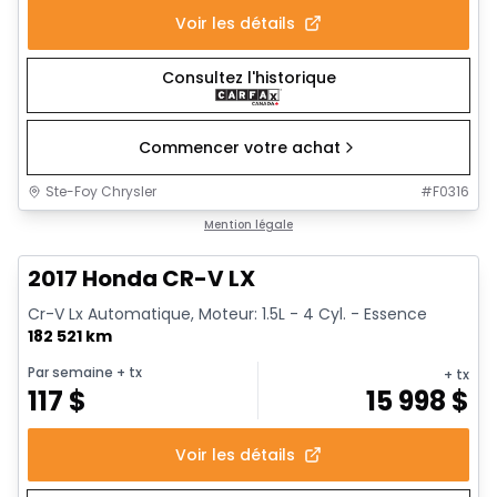
Voir les détails
Consultez l'historique
Commencer votre achat
Ste-Foy Chrysler
#
F0316
1/17
Très bonne offre
Mention légale
2017 Honda CR-V LX
Cr-V Lx Automatique, Moteur: 1.5L - 4 Cyl. - Essence
182 521 km
Par semaine
+ tx
+ tx
117
$
15 998
$
Voir les détails