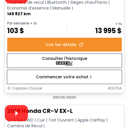
| Caméra de recul | Bluetooth | Sièges chauffants |
Économie d’essence | Manuelle |
145 827 km
Par semaine
+ tx
+ tx
103
$
13 995
$
Voir les détails
Consultez l'historique
Commencer votre achat
Capitale Chrysler
#
3076A
1/30
Très bonne offre
Mention légale
Vidéo disponible
2018 Honda CR-V EX-L
Cr-V Exl AWD | Cuir | Toit Ouvrant | Apple CarPlay |
Caméra de Recul |