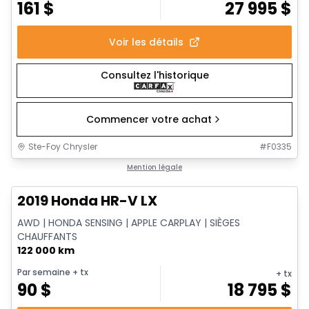
161
$
27 995
$
Voir les détails
Consultez l'historique
Commencer votre achat
Ste-Foy Chrysler
#
F0335
1/13
Très bonne offre
Mention légale
2019 Honda HR-V LX
AWD | HONDA SENSING | APPLE CARPLAY | SIÈGES
CHAUFFANTS
122 000 km
Par semaine
+ tx
+ tx
90
$
18 795
$