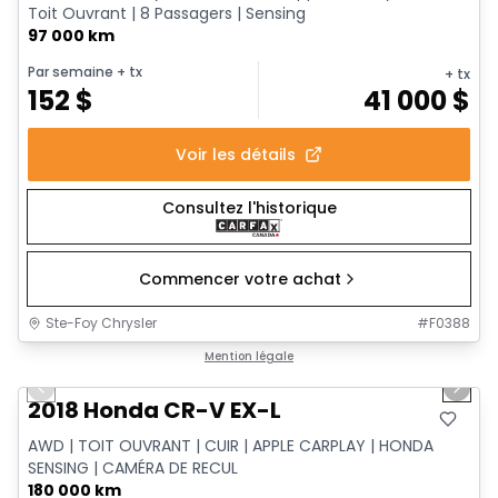
Toit Ouvrant | 8 Passagers | Sensing
97 000 km
Par semaine
+ tx
+ tx
152
$
41 000
$
Voir les détails
Consultez l'historique
Commencer votre achat
Ste-Foy Chrysler
#
F0388
1/13
Très bonne offre
Mention légale
Previous slide
Next 
Vidéo disponible
2018 Honda CR-V EX-L
AWD | TOIT OUVRANT | CUIR | APPLE CARPLAY | HONDA
SENSING | CAMÉRA DE RECUL
180 000 km