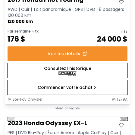
AWD | Cuir | Toit panoramique | GPS | DVD | 8 passagers |
120 000 Km
120 000 km
Par semaine
+ tx
+ tx
176
$
24 000
$
Voir les détails
Consultez l'historique
Commencer votre achat
Ste-Foy Chrysler
#
1T279A
1/16
Très bonne offre
Mention légale
Previous slide
Next 
2023 Honda Odyssey EX-L
RES | DVD Blu-Ray | Écran Arrière | Apple CarPlay | Cuir |