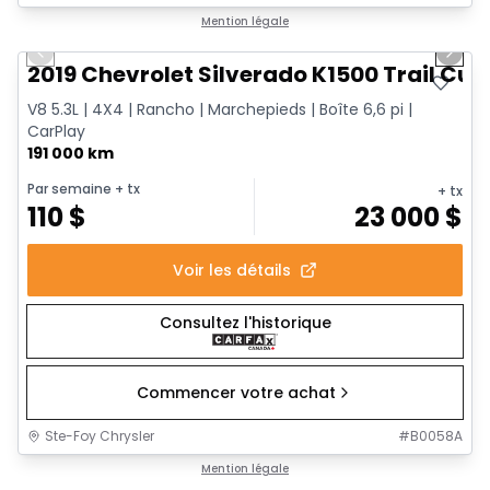
1/14
Très bonne offre
Mention légale
Previous slide
Next 
2019 Chevrolet Silverado K1500 Trail Cus
V8 5.3L | 4X4 | Rancho | Marchepieds | Boîte 6,6 pi |
CarPlay
191 000 km
Par semaine
+ tx
+ tx
110
$
23 000
$
Voir les détails
Consultez l'historique
Commencer votre achat
Ste-Foy Chrysler
#
B0058A
1/15
Très bonne offre
Mention légale