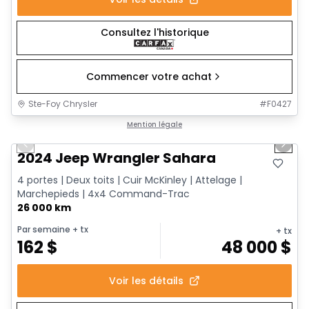
Consultez l'historique
Commencer votre achat
Ste-Foy Chrysler
#
F0427
1/12
Très bonne offre
Mention légale
Previous slide
Next 
2024 Jeep Wrangler Sahara
4 portes | Deux toits | Cuir McKinley | Attelage |
Marchepieds | 4x4 Command-Trac
26 000 km
Par semaine
+ tx
+ tx
162
$
48 000
$
Voir les détails