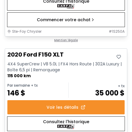
Consultez l'historique
Commencer votre achat
Ste-Foy Chrysler
#
1S250A
Très bonne offre
Mention légale
2020 Ford F150 XLT
4X4 SuperCrew | V8 5.0L | FX4 Hors Route | 302A Luxury |
Boîte 6,5 pi | Remorquage
115 000 km
Par semaine
+ tx
+ tx
146
$
35 000
$
Voir les détails
Consultez l'historique