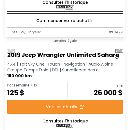
Consultez l'historique
Commencer votre achat
Ste-Foy Chrysler
#
F0429
1/13
Très bonne offre
Mention légale
Previous slide
Next 
2019 Jeep Wrangler Unlimited Sahara
4X4 | Toit Sky One-Touch | Navigation | Audio Alpine |
Groupe Temps Froid | DEL | Surveillance des a...
150 000 km
Par semaine
+ tx
+ tx
125
$
26 000
$
Voir les détails
Consultez l'historique