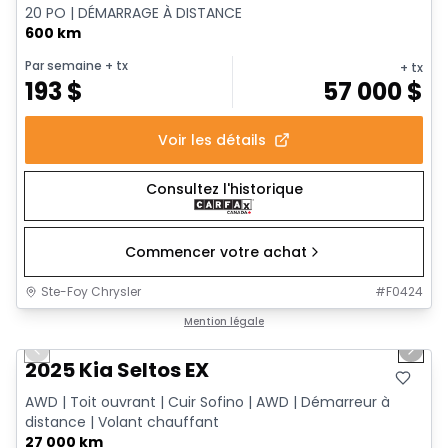
20 PO | DÉMARRAGE À DISTANCE
600 km
Par semaine
+ tx
+ tx
193
$
57 000
$
Voir les détails
Consultez l'historique
Commencer votre achat
Ste-Foy Chrysler
#
F0424
1/13
Très bonne offre
Mention légale
Previous slide
Next 
2025 Kia Seltos EX
AWD | Toit ouvrant | Cuir Sofino | AWD | Démarreur à
distance | Volant chauffant
27 000 km