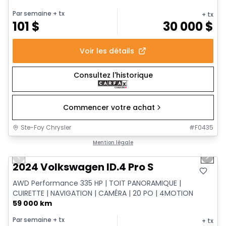
Par semaine
+ tx
+ tx
101
$
30 000
$
Voir les détails
Consultez l'historique
Commencer votre achat
Ste-Foy Chrysler
#
F0435
1/12
Très bonne offre
Mention légale
Previous slide
Next 
2024 Volkswagen ID.4 Pro S
AWD Performance 335 HP | TOIT PANORAMIQUE |
CUIRETTE | NAVIGATION | CAMÉRA | 20 PO | 4MOTION
59 000 km
Par semaine
+ tx
+ tx