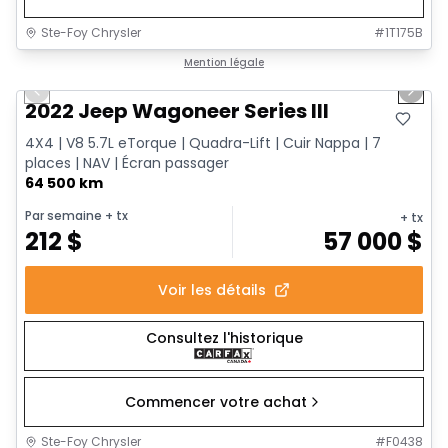
Ste-Foy Chrysler
#
1T175B
1/15
Très bonne offre
Mention légale
Previous slide
Next 
2022 Jeep Wagoneer Series III
4X4 | V8 5.7L eTorque | Quadra-Lift | Cuir Nappa | 7
places | NAV | Écran passager
64 500 km
Par semaine
+ tx
+ tx
212
$
57 000
$
Voir les détails
Consultez l'historique
Commencer votre achat
Ste-Foy Chrysler
#
F0438