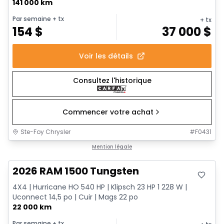
141 000 km
Par semaine
+ tx
+ tx
154
$
37 000
$
Voir les détails
Consultez l'historique
Commencer votre achat
Ste-Foy Chrysler
#
F0431
Très bonne offre
Mention légale
2026 RAM 1500 Tungsten
4X4 | Hurricane HO 540 HP | Klipsch 23 HP 1 228 W |
Uconnect 14,5 po | Cuir | Mags 22 po
22 000 km
Par semaine
+ tx