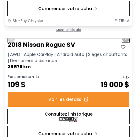
Commencer votre achat
Ste-Foy Chrysler
#
1T154A
1/14
Très bonne offre
Mention légale
Previous slide
Next 
2018 Nissan Rogue SV
| AWD | Apple CarPlay | Android Auto | Sièges chauffants
| Démarreur à distance
36 575 km
Par semaine
+ tx
+ tx
109
$
19 000
$
Voir les détails
Consultez l'historique
Commencer votre achat