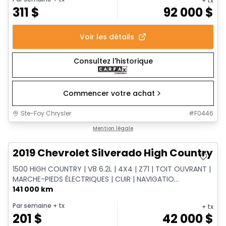
+ tx
311
$
92 000
$
Voir les détails
Consultez l'historique
Commencer votre achat
Ste-Foy Chrysler
#
F0446
Très bonne offre
Mention légale
2019 Chevrolet Silverado High Country
1500 HIGH COUNTRY | V8 6.2L | 4X4 | Z71 | TOIT OUVRANT |
MARCHE-PIEDS ÉLECTRIQUES | CUIR | NAVIGATIO...
141 000 km
Par semaine
+ tx
+ tx
201
$
42 000
$