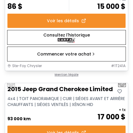
86
$
15 000
$
Voir les détails
Consultez l'historique
Commencer votre achat
Ste-Foy Chrysler
#
1T241A
1/14
Très bonne offre
Mention légale
Previous slide
Next 
2015 Jeep Grand Cherokee Limited
4x4 | TOIT PANORAMIQUE | CUIR | SIÈGES AVANT ET ARRIÈRE
CHAUFFANTS | SIÈGES VENTILÉS | XÉNON HID
+ tx
17 000
$
93 000 km
Voir les détails