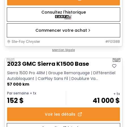
Consultez l'historique
Commencer votre achat
Ste-Foy Chrysler
#
F0138B
1/12
Très bonne offre
Mention légale
Previous slide
Next 
2023 GMC Sierra K1500 Base
Sierra 1500 Pro 4RM | Groupe Remorquage | Différentiel
Autobloquant | CarPlay Sans Fil | Doublure Va...
57 000 km
Par semaine
+ tx
+ tx
152
$
41 000
$
Voir les détails