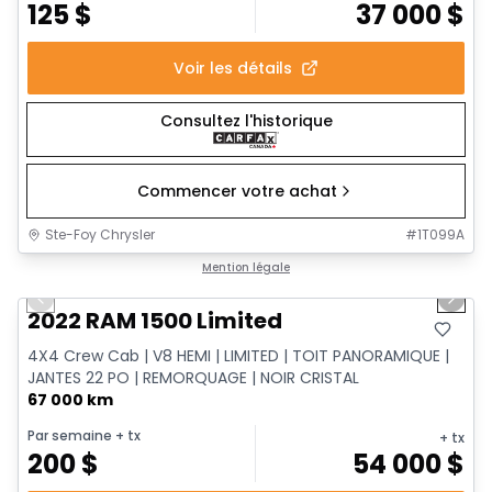
125
$
37 000
$
Voir les détails
Consultez l'historique
Commencer votre achat
Ste-Foy Chrysler
#
1T099A
1/13
Très bonne offre
Mention légale
Previous slide
Next 
2022 RAM 1500 Limited
4X4 Crew Cab | V8 HEMI | LIMITED | TOIT PANORAMIQUE |
JANTES 22 PO | REMORQUAGE | NOIR CRISTAL
67 000 km
Par semaine
+ tx
+ tx
200
$
54 000
$