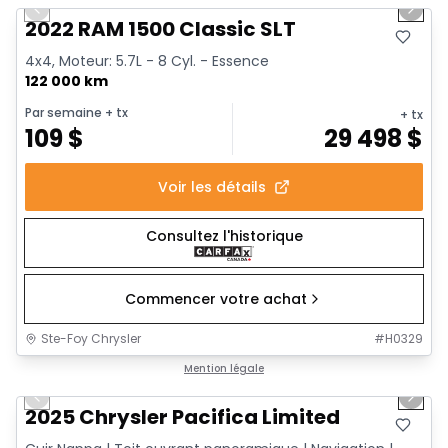
Previous slide
Next 
2022 RAM 1500 Classic SLT
4x4, Moteur: 5.7L - 8 Cyl. - Essence
122 000 km
Par semaine
+ tx
+ tx
109
$
29 498
$
Voir les détails
Consultez l'historique
Commencer votre achat
Ste-Foy Chrysler
#
H0329
1/14
Très bonne offre
Mention légale
Previous slide
Next 
2025 Chrysler Pacifica Limited