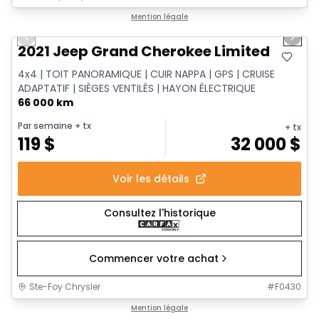
1/14
Très bonne offre
Mention légale
Previous slide
Next 
2021 Jeep Grand Cherokee Limited
4x4 | TOIT PANORAMIQUE | CUIR NAPPA | GPS | CRUISE
ADAPTATIF | SIÈGES VENTILÉS | HAYON ÉLECTRIQUE
66 000 km
Par semaine
+ tx
+ tx
119
$
32 000
$
Voir les détails
Consultez l'historique
Commencer votre achat
Ste-Foy Chrysler
#
F0430
1/14
Très bonne offre
Mention légale