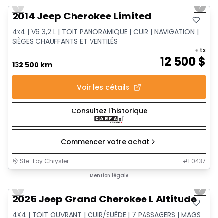
Previous slide
Next 
2014 Jeep Cherokee Limited
4x4 | V6 3,2 L | TOIT PANORAMIQUE | CUIR | NAVIGATION |
SIÈGES CHAUFFANTS ET VENTILÉS
+ tx
12 500
$
132 500 km
Voir les détails
Consultez l'historique
Commencer votre achat
Ste-Foy Chrysler
#
F0437
1/15
Très bonne offre
Mention légale
Previous slide
Next 
2025 Jeep Grand Cherokee L Altitude
4X4 | TOIT OUVRANT | CUIR/SUÈDE | 7 PASSAGERS | MAGS