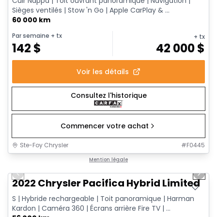
Cuir Nappa | Toit ouvrant panoramique | Navigation |
Sièges ventilés | Stow 'n Go | Apple CarPlay & ...
60 000 km
Par semaine
+ tx
+ tx
142
$
42 000
$
Voir les détails
Consultez l'historique
Commencer votre achat
Ste-Foy Chrysler
#
F0445
1/13
Très bonne offre
Mention légale
Previous slide
Next 
2022 Chrysler Pacifica Hybrid Limited
S | Hybride rechargeable | Toit panoramique | Harman
Kardon | Caméra 360 | Écrans arrière Fire TV | ...