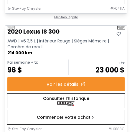
Ste-Foy Chrysler
#
F0411A
1/17
Très bonne offre
Mention légale
Previous slide
Next 
2020 Lexus IS 300
AWD | V6 3,5 L | Intérieur Rouge | Sièges Mémoire |
Caméra de recul
214 000 km
Par semaine
+ tx
+ tx
96
$
23 000
$
Voir les détails
Consultez l'historique
Commencer votre achat
Ste-Foy Chrysler
#
H0183C