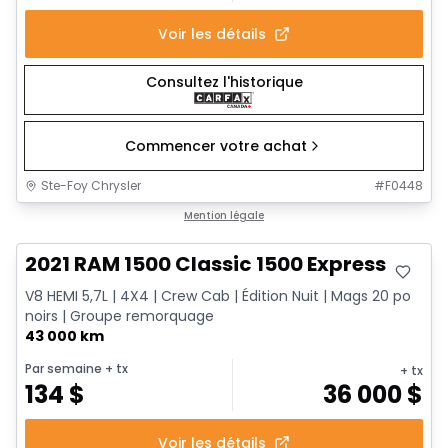
Voir les détails
Consultez l'historique
Commencer votre achat
Ste-Foy Chrysler
#
F0448
Très bonne offre
Mention légale
2021 RAM 1500 Classic 1500 Express
V8 HEMI 5,7L | 4X4 | Crew Cab | Édition Nuit | Mags 20 po
noirs | Groupe remorquage
43 000 km
Par semaine
+ tx
+ tx
134
$
36 000
$
Voir les détails