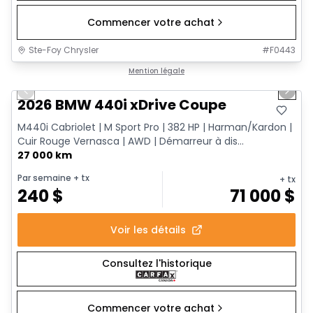
Commencer votre achat
Ste-Foy Chrysler
#
F0443
1/12
Très bonne offre
Mention légale
Previous slide
Next 
2026 BMW 440i xDrive Coupe
M440i Cabriolet | M Sport Pro | 382 HP | Harman/Kardon |
Cuir Rouge Vernasca | AWD | Démarreur à dis...
27 000 km
Par semaine
+ tx
+ tx
240
$
71 000
$
Voir les détails
Consultez l'historique
Commencer votre achat