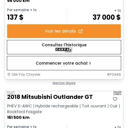
56 000 km
Par semaine
+ tx
+ tx
137
$
37 000
$
Voir les détails
Consultez l'historique
Commencer votre achat
Ste-Foy Chrysler
#
F0449
1/14
Très bonne offre
Mention légale
Previous slide
Next 
2018 Mitsubishi Outlander GT
PHEV S-AWC | Hybride rechargeable | Toit ouvrant | Cuir |
Rockford Fosgate
161 500 km
Par semaine
+ tx
+ tx