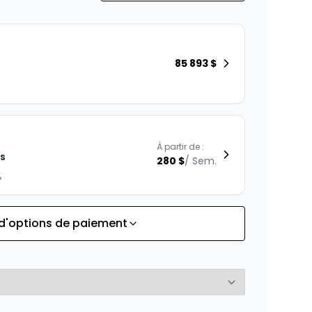
85 893
$
À partir de :
is
280
$
/
Sem.
%
 d'options de paiement
À partir de :
is
309
$
/
Sem.
%