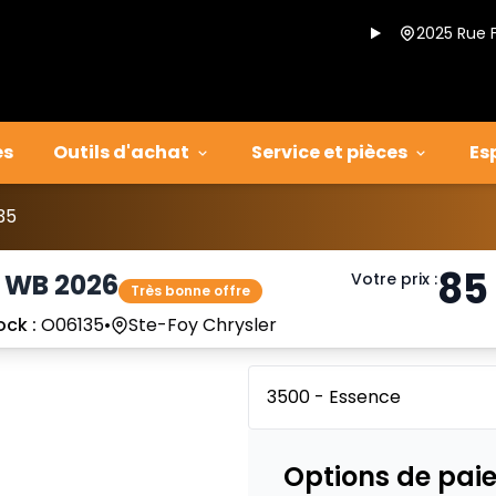
2025 Rue 
es
Outils d'achat
Service et pièces
Es
35
85
n WB 2026
Votre prix
:
Très bonne offre
ock :
O06135
•
Ste-Foy Chrysler
3500 - Essence
Options de pai