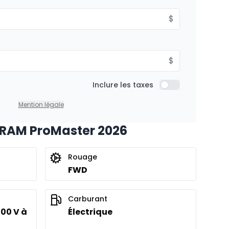
À partir de :
$
is
347
$
/
Sem.
%
$
À partir de :
Inclure les taxes
is
Inclure les taxes
402
$
/
Sem.
%
Mention légale
 RAM ProMaster 2026
À partir de :
is
Rouage
484
$
/
Sem.
%
FWD
Carburant
400 V à
Électrique
À partir de :
is
621
$
/
Sem.