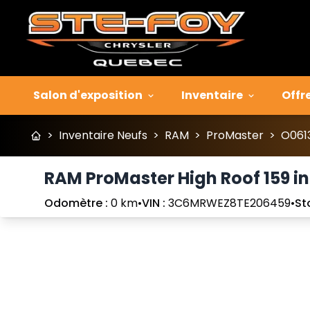
Salon d'exposition
Inventaire
Offr
>
Inventaire Neufs
>
RAM
>
ProMaster
>
O061
RAM ProMaster High Roof 159 i
Odomètre :
0 km
•
VIN :
3C6MRWEZ8TE206459
•
St