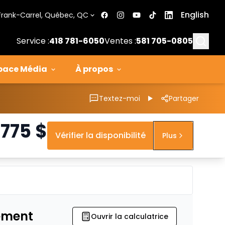
English
Frank-Carrel, Québec, QC
Searc
Service :
418 781-6050
Ventes :
581 705-0805
pace Média
À propos
Textez-moi
Partager
 775
$
Vérifier la disponibilité
Plus
ement
Ouvrir la calculatrice