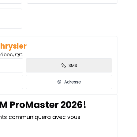
%
Chrysler
uébec, QC
SMS
Adresse
AM ProMaster 2026!
ants communiquera avec vous