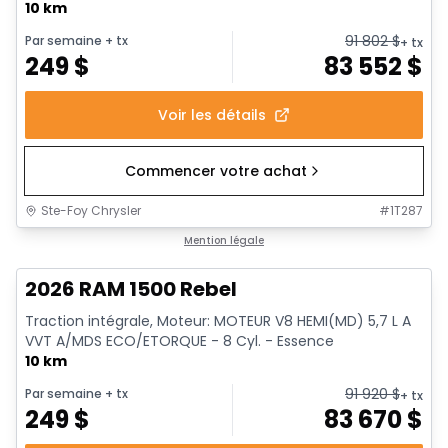
10 km
91 802
$
Par semaine
+ tx
+ tx
249
$
83 552
$
Voir les détails
Commencer votre achat
Ste-Foy Chrysler
#
1T287
En stock
Mention légale
2026 RAM 1500 Rebel
Traction intégrale, Moteur: MOTEUR V8 HEMI(MD) 5,7 L A
VVT A/MDS ECO/ETORQUE - 8 Cyl. - Essence
10 km
91 920
$
Par semaine
+ tx
+ tx
249
$
83 670
$