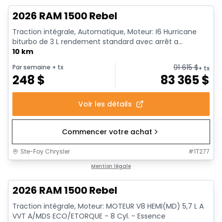
2026 RAM 1500 Rebel
Traction intégrale, Automatique, Moteur: I6 Hurricane
biturbo de 3 L rendement standard avec arrêt a...
10 km
91 615
$
Par semaine
+ tx
+ tx
248
$
83 365
$
Voir les détails
Commencer votre achat
Ste-Foy Chrysler
#
1T277
En stock
Mention légale
2026 RAM 1500 Rebel
Traction intégrale, Moteur: MOTEUR V8 HEMI(MD) 5,7 L A
VVT A/MDS ECO/ETORQUE - 8 Cyl. - Essence