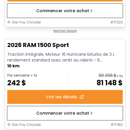
Commencer votre achat
Ste-Foy Chrysler
#
1T323
En stock
Mention légale
2026 RAM 1500 Sport
Traction intégrale, Moteur: I6 Hurricane biturbo de 3 L
rendement standard avec arrêt au ralenti - 6...
10 km
89 398
$
Par semaine
+ tx
+ tx
242
$
81 148
$
Voir les détails
Commencer votre achat
Ste-Foy Chrysler
#
1T180