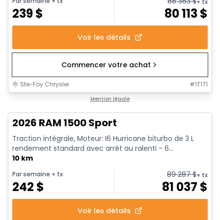
88 363
$
Par semaine
+ tx
+ tx
239
$
80 113
$
Voir les détails
Commencer votre achat
Ste-Foy Chrysler
#
1T171
En stock
Mention légale
2026 RAM 1500 Sport
Traction intégrale, Moteur: I6 Hurricane biturbo de 3 L
rendement standard avec arrêt au ralenti - 6...
10 km
89 287
$
Par semaine
+ tx
+ tx
242
$
81 037
$
Voir les détails