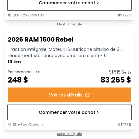
Commencer votre achat
Ste-Foy Chrysler
#
1T276
1/18
En stock
Mention légale
2026 RAM 1500 Rebel
Traction intégrale, Moteur: I6 Hurricane biturbo de 3 L
rendement standard avec arrêt au ralenti - 6...
10 km
91 515
$
Par semaine
+ tx
+ tx
248
$
83 265
$
Voir les détails
Commencer votre achat
Ste-Foy Chrysler
#
1T286
1/19
En stock
Mention légale