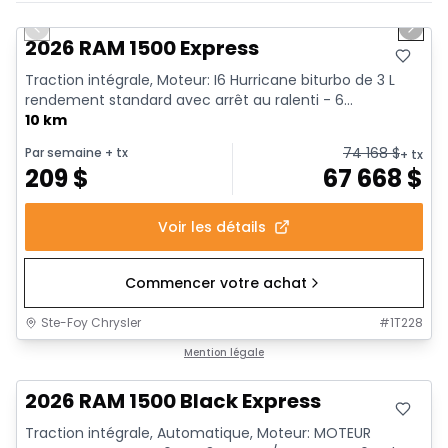
En stock
Previous slide
Next 
2026 RAM 1500 Express
Traction intégrale, Moteur: I6 Hurricane biturbo de 3 L
rendement standard avec arrêt au ralenti - 6...
10 km
74 168
$
Par semaine
+ tx
+ tx
209
$
67 668
$
Voir les détails
Commencer votre achat
Ste-Foy Chrysler
#
1T228
En stock
Mention légale
2026 RAM 1500 Black Express
Traction intégrale, Automatique, Moteur: MOTEUR