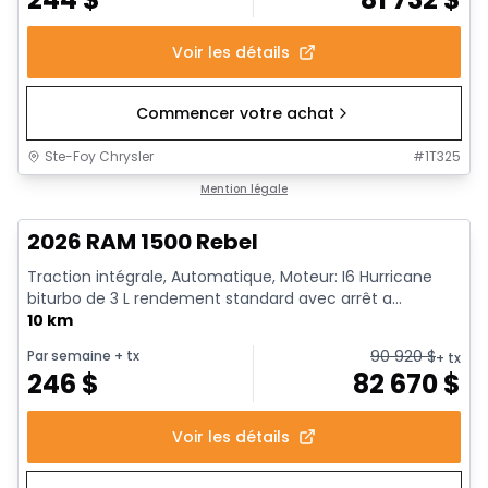
Voir les détails
Commencer votre achat
Ste-Foy Chrysler
#
1T325
1/18
En stock
Mention légale
2026 RAM 1500 Rebel
Traction intégrale, Automatique, Moteur: I6 Hurricane
biturbo de 3 L rendement standard avec arrêt a...
10 km
90 920
$
Par semaine
+ tx
+ tx
246
$
82 670
$
Voir les détails