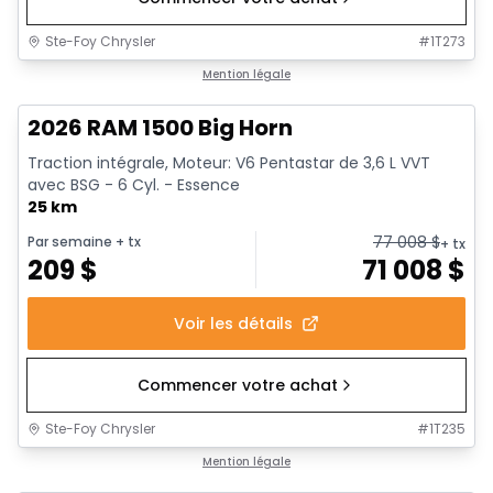
Ste-Foy Chrysler
#
1T273
1/20
En stock
Mention légale
2026 RAM 1500 Big Horn
Traction intégrale, Moteur: V6 Pentastar de 3,6 L VVT
avec BSG - 6 Cyl. - Essence
25 km
77 008
$
Par semaine
+ tx
+ tx
209
$
71 008
$
Voir les détails
Commencer votre achat
Ste-Foy Chrysler
#
1T235
En stock
Mention légale