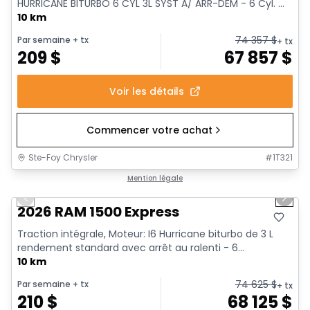
HURRICANE BITURBO 6 CYL 3L SYST A/ ARR-DEM - 6 Cyl. ...
10 km
74 357
$
Par semaine
+ tx
+ tx
209
$
67 857
$
Voir les détails
Commencer votre achat
Ste-Foy Chrysler
#
1T321
1/17
En stock
Mention légale
Previous slide
Next 
2026 RAM 1500 Express
Traction intégrale, Moteur: I6 Hurricane biturbo de 3 L
rendement standard avec arrêt au ralenti - 6...
10 km
74 625
$
Par semaine
+ tx
+ tx
210
$
68 125
$