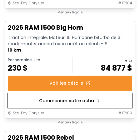
Ste-Foy Chrysler
#
1T284
En stock
Mention légale
2026 RAM 1500 Big Horn
Traction intégrale, Moteur: I6 Hurricane biturbo de 3 L
rendement standard avec arrêt au ralenti - 6...
10 km
Par semaine
+ tx
+ tx
230
$
84 877
$
Voir les détails
Commencer votre achat
Ste-Foy Chrysler
#
1T289
En stock
Mention légale
2026 RAM 1500 Rebel