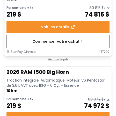
80 815
$
Par semaine
+ tx
+ tx
219
$
74 815
$
Voir les détails
Commencer votre achat
Ste-Foy Chrysler
#
1T292
En stock
Mention légale
2026 RAM 1500 Big Horn
Traction intégrale, Automatique, Moteur: V6 Pentastar
de 3,6 L VVT avec BSG - 6 Cyl. - Essence
10 km
80 972
$
Par semaine
+ tx
+ tx
219
$
74 972
$