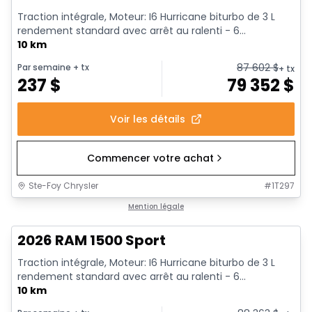
Traction intégrale, Moteur: I6 Hurricane biturbo de 3 L
rendement standard avec arrêt au ralenti - 6...
10 km
87 602
$
Par semaine
+ tx
+ tx
237
$
79 352
$
Voir les détails
Commencer votre achat
Ste-Foy Chrysler
#
1T297
1/19
En stock
Mention légale
2026 RAM 1500 Sport
Traction intégrale, Moteur: I6 Hurricane biturbo de 3 L
rendement standard avec arrêt au ralenti - 6...
10 km