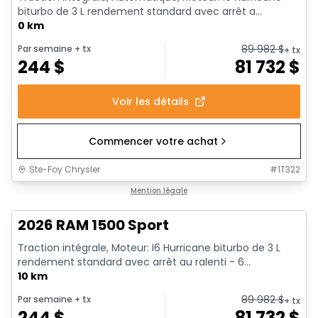
biturbo de 3 L rendement standard avec arrêt a...
0 km
89 982
$
Par semaine
+ tx
+ tx
244
$
81 732
$
Voir les détails
Commencer votre achat
Ste-Foy Chrysler
#
1T322
En stock
Mention légale
2026 RAM 1500 Sport
Traction intégrale, Moteur: I6 Hurricane biturbo de 3 L
rendement standard avec arrêt au ralenti - 6...
10 km
89 982
$
Par semaine
+ tx
+ tx
244
$
81 732
$