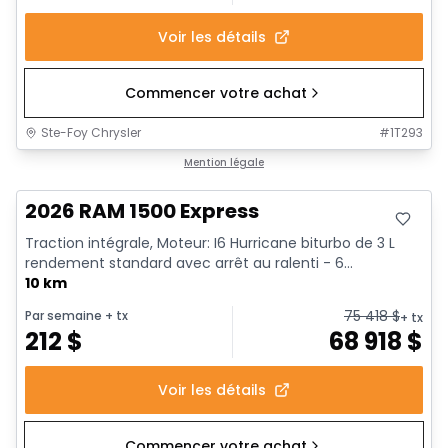
Voir les détails
Commencer votre achat
Ste-Foy Chrysler
#
1T293
En stock
Mention légale
2026 RAM 1500 Express
Traction intégrale, Moteur: I6 Hurricane biturbo de 3 L
rendement standard avec arrêt au ralenti - 6...
10 km
75 418
$
Par semaine
+ tx
+ tx
212
$
68 918
$
Voir les détails
Commencer votre achat