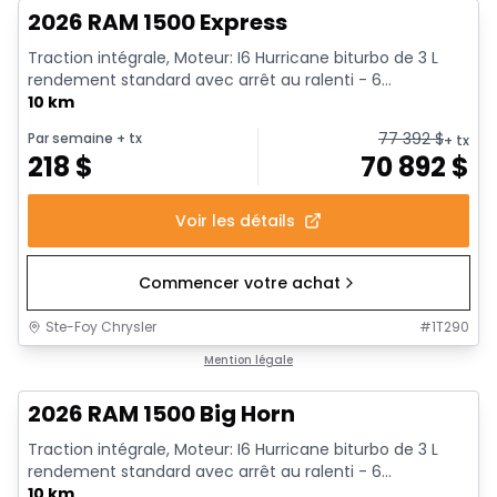
2026 RAM 1500 Express
Traction intégrale, Moteur: I6 Hurricane biturbo de 3 L
rendement standard avec arrêt au ralenti - 6...
10 km
77 392
$
Par semaine
+ tx
+ tx
218
$
70 892
$
Voir les détails
Commencer votre achat
Ste-Foy Chrysler
#
1T290
En stock
Mention légale
2026 RAM 1500 Big Horn
Traction intégrale, Moteur: I6 Hurricane biturbo de 3 L
rendement standard avec arrêt au ralenti - 6...
10 km