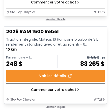
Commencer votre achat
Ste-Foy Chrysler
#
1T276
1/18
En stock
Mention légale
2026 RAM 1500 Rebel
Traction intégrale, Moteur: I6 Hurricane biturbo de 3 L
rendement standard avec arrêt au ralenti - 6...
10 km
91 515
$
Par semaine
+ tx
+ tx
248
$
83 265
$
Voir les détails
Commencer votre achat
Ste-Foy Chrysler
#
1T286
1/19
En stock
Mention légale