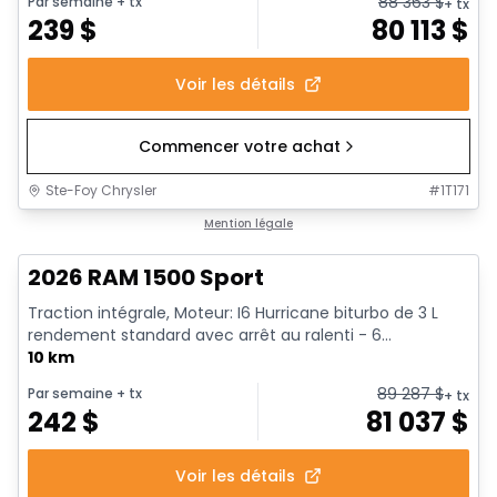
88 363
$
Par semaine
+ tx
+ tx
239
$
80 113
$
Voir les détails
Commencer votre achat
Ste-Foy Chrysler
#
1T171
En stock
Mention légale
2026 RAM 1500 Sport
Traction intégrale, Moteur: I6 Hurricane biturbo de 3 L
rendement standard avec arrêt au ralenti - 6...
10 km
89 287
$
Par semaine
+ tx
+ tx
242
$
81 037
$
Voir les détails