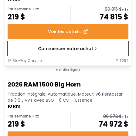
80 815
$
Par semaine
+ tx
+ tx
219
$
74 815
$
Voir les détails
Commencer votre achat
Ste-Foy Chrysler
#
1T292
En stock
Mention légale
2026 RAM 1500 Big Horn
Traction intégrale, Automatique, Moteur: V6 Pentastar
de 3,6 L VVT avec BSG - 6 Cyl. - Essence
10 km
80 972
$
Par semaine
+ tx
+ tx
219
$
74 972
$