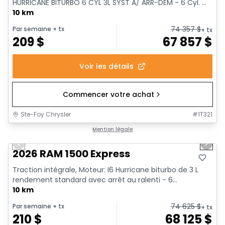
HURRICANE BITURBO 6 CYL 3L SYST A/ ARR-DEM - 6 Cyl. ...
10 km
74 357
$
Par semaine
+ tx
+ tx
209
$
67 857
$
Voir les détails
Commencer votre achat
Ste-Foy Chrysler
#
1T321
1/17
En stock
Mention légale
Previous slide
Next 
2026 RAM 1500 Express
Traction intégrale, Moteur: I6 Hurricane biturbo de 3 L
rendement standard avec arrêt au ralenti - 6...
10 km
74 625
$
Par semaine
+ tx
+ tx
210
$
68 125
$