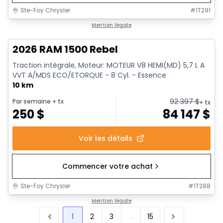
Ste-Foy Chrysler
#
1T291
1/19
En stock
Mention légale
2026 RAM 1500 Rebel
Traction intégrale, Moteur: MOTEUR V8 HEMI(MD) 5,7 L A
VVT A/MDS ECO/ETORQUE - 8 Cyl. - Essence
10 km
92 397
$
Par semaine
+ tx
+ tx
250
$
84 147
$
Voir les détails
Commencer votre achat
Ste-Foy Chrysler
#
1T288
Mention légale
1
2
3
...
15