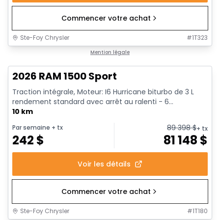
Commencer votre achat
Ste-Foy Chrysler
#
1T323
En stock
Mention légale
2026 RAM 1500 Sport
Traction intégrale, Moteur: I6 Hurricane biturbo de 3 L
rendement standard avec arrêt au ralenti - 6...
10 km
89 398
$
Par semaine
+ tx
+ tx
242
$
81 148
$
Voir les détails
Commencer votre achat
Ste-Foy Chrysler
#
1T180