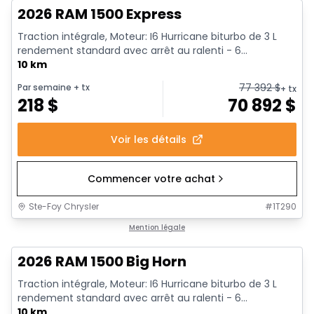
2026 RAM 1500 Express
Traction intégrale, Moteur: I6 Hurricane biturbo de 3 L
rendement standard avec arrêt au ralenti - 6...
10 km
77 392
$
Par semaine
+ tx
+ tx
218
$
70 892
$
Voir les détails
Commencer votre achat
Ste-Foy Chrysler
#
1T290
En stock
Mention légale
2026 RAM 1500 Big Horn
Traction intégrale, Moteur: I6 Hurricane biturbo de 3 L
rendement standard avec arrêt au ralenti - 6...
10 km