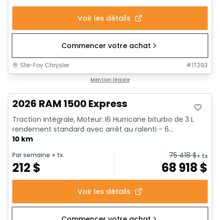
Voir les détails
Commencer votre achat
Ste-Foy Chrysler
#
1T293
En stock
Mention légale
2026 RAM 1500 Express
Traction intégrale, Moteur: I6 Hurricane biturbo de 3 L
rendement standard avec arrêt au ralenti - 6...
10 km
75 418
$
Par semaine
+ tx
+ tx
212
$
68 918
$
Voir les détails
Commencer votre achat