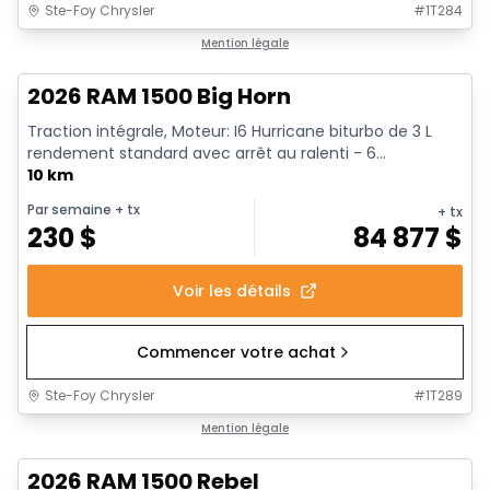
Ste-Foy Chrysler
#
1T284
En stock
Mention légale
2026 RAM 1500 Big Horn
Traction intégrale, Moteur: I6 Hurricane biturbo de 3 L
rendement standard avec arrêt au ralenti - 6...
10 km
Par semaine
+ tx
+ tx
230
$
84 877
$
Voir les détails
Commencer votre achat
Ste-Foy Chrysler
#
1T289
En stock
Mention légale
2026 RAM 1500 Rebel