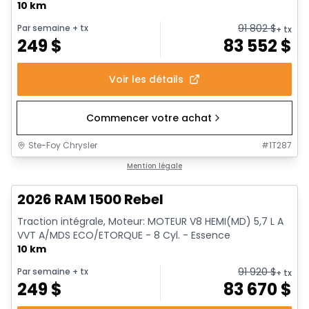
10 km
91 802
$
Par semaine
+ tx
+ tx
249
$
83 552
$
Voir les détails
Commencer votre achat
Ste-Foy Chrysler
#
1T287
En stock
Mention légale
2026 RAM 1500 Rebel
Traction intégrale, Moteur: MOTEUR V8 HEMI(MD) 5,7 L A
VVT A/MDS ECO/ETORQUE - 8 Cyl. - Essence
10 km
91 920
$
Par semaine
+ tx
+ tx
249
$
83 670
$