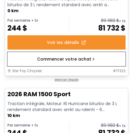
biturbo de 3 L rendement standard avec arrêt a...
0 km
89 982
$
Par semaine
+ tx
+ tx
244
$
81 732
$
Voir les détails
Commencer votre achat
Ste-Foy Chrysler
#
1T322
En stock
Mention légale
2026 RAM 1500 Sport
Traction intégrale, Moteur: I6 Hurricane biturbo de 3 L
rendement standard avec arrêt au ralenti - 6...
10 km
89 982
$
Par semaine
+ tx
+ tx
244
$
81 732
$