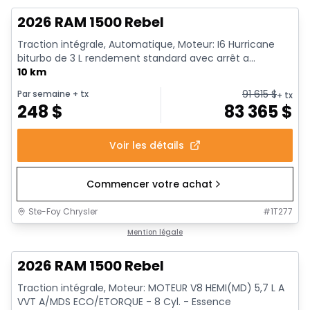
2026 RAM 1500 Rebel
Traction intégrale, Automatique, Moteur: I6 Hurricane
biturbo de 3 L rendement standard avec arrêt a...
10 km
91 615
$
Par semaine
+ tx
+ tx
248
$
83 365
$
Voir les détails
Commencer votre achat
Ste-Foy Chrysler
#
1T277
En stock
Mention légale
2026 RAM 1500 Rebel
Traction intégrale, Moteur: MOTEUR V8 HEMI(MD) 5,7 L A
VVT A/MDS ECO/ETORQUE - 8 Cyl. - Essence