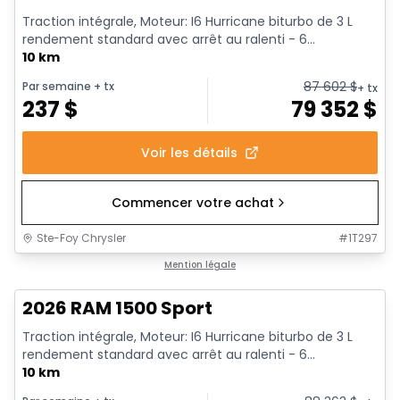
Traction intégrale, Moteur: I6 Hurricane biturbo de 3 L
rendement standard avec arrêt au ralenti - 6...
10 km
87 602
$
Par semaine
+ tx
+ tx
237
$
79 352
$
Voir les détails
Commencer votre achat
Ste-Foy Chrysler
#
1T297
1/19
En stock
Mention légale
2026 RAM 1500 Sport
Traction intégrale, Moteur: I6 Hurricane biturbo de 3 L
rendement standard avec arrêt au ralenti - 6...
10 km