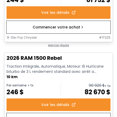
Voir les détails
Commencer votre achat
Ste-Foy Chrysler
#
1T325
1/18
En stock
Mention légale
2026 RAM 1500 Rebel
Traction intégrale, Automatique, Moteur: I6 Hurricane
biturbo de 3 L rendement standard avec arrêt a...
10 km
90 920
$
Par semaine
+ tx
+ tx
246
$
82 670
$
Voir les détails