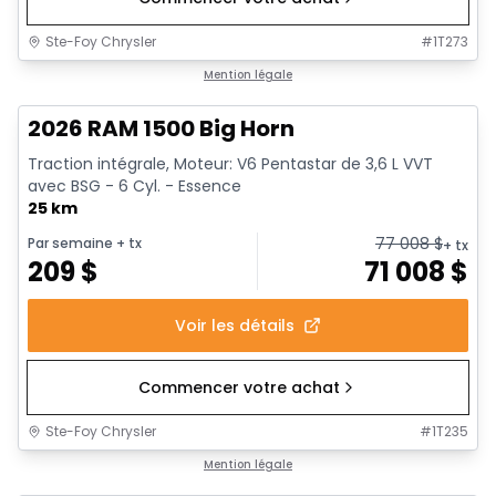
Ste-Foy Chrysler
#
1T273
1/20
En stock
Mention légale
2026 RAM 1500 Big Horn
Traction intégrale, Moteur: V6 Pentastar de 3,6 L VVT
avec BSG - 6 Cyl. - Essence
25 km
77 008
$
Par semaine
+ tx
+ tx
209
$
71 008
$
Voir les détails
Commencer votre achat
Ste-Foy Chrysler
#
1T235
En stock
Mention légale