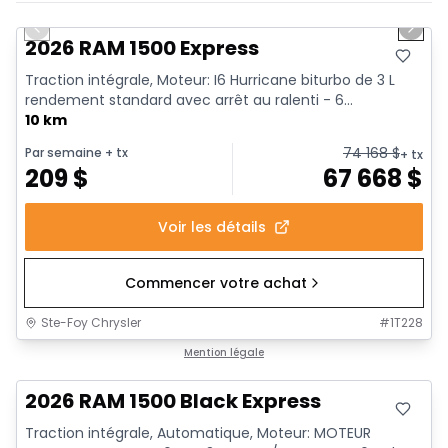
En stock
Previous slide
Next 
2026 RAM 1500 Express
Traction intégrale, Moteur: I6 Hurricane biturbo de 3 L
rendement standard avec arrêt au ralenti - 6...
10 km
74 168
$
Par semaine
+ tx
+ tx
209
$
67 668
$
Voir les détails
Commencer votre achat
Ste-Foy Chrysler
#
1T228
En stock
Mention légale
2026 RAM 1500 Black Express
Traction intégrale, Automatique, Moteur: MOTEUR