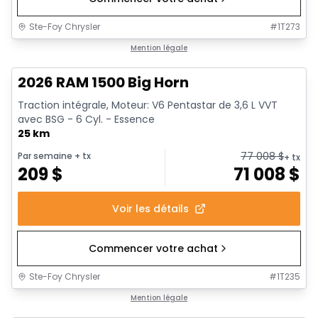
Ste-Foy Chrysler
#
1T273
1/20
En stock
Mention légale
2026 RAM 1500 Big Horn
Traction intégrale, Moteur: V6 Pentastar de 3,6 L VVT
avec BSG - 6 Cyl. - Essence
25 km
77 008
$
Par semaine
+ tx
+ tx
209
$
71 008
$
Voir les détails
Commencer votre achat
Ste-Foy Chrysler
#
1T235
En stock
Mention légale