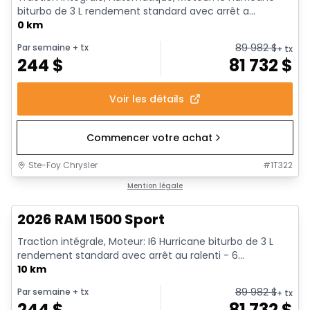
biturbo de 3 L rendement standard avec arrêt a...
0 km
89 982
$
Par semaine
+ tx
+ tx
244
$
81 732
$
Voir les détails
Commencer votre achat
Ste-Foy Chrysler
#
1T322
En stock
Mention légale
2026 RAM 1500 Sport
Traction intégrale, Moteur: I6 Hurricane biturbo de 3 L
rendement standard avec arrêt au ralenti - 6...
10 km
89 982
$
Par semaine
+ tx
+ tx
244
$
81 732
$