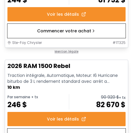
Voir les détails
Commencer votre achat
Ste-Foy Chrysler
#
1T325
1/18
En stock
Mention légale
2026 RAM 1500 Rebel
Traction intégrale, Automatique, Moteur: I6 Hurricane
biturbo de 3 L rendement standard avec arrêt a...
10 km
90 920
$
Par semaine
+ tx
+ tx
246
$
82 670
$
Voir les détails