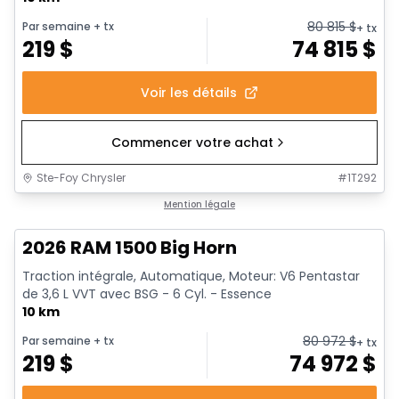
80 815
$
Par semaine
+ tx
+ tx
219
$
74 815
$
Voir les détails
Commencer votre achat
Ste-Foy Chrysler
#
1T292
En stock
Mention légale
2026 RAM 1500 Big Horn
Traction intégrale, Automatique, Moteur: V6 Pentastar
de 3,6 L VVT avec BSG - 6 Cyl. - Essence
10 km
80 972
$
Par semaine
+ tx
+ tx
219
$
74 972
$