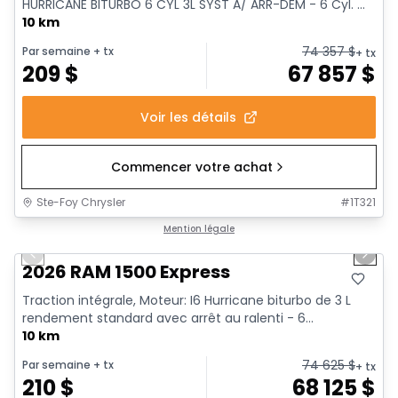
HURRICANE BITURBO 6 CYL 3L SYST A/ ARR-DEM - 6 Cyl. ...
10 km
74 357
$
Par semaine
+ tx
+ tx
209
$
67 857
$
Voir les détails
Commencer votre achat
Ste-Foy Chrysler
#
1T321
1/17
En stock
Mention légale
Previous slide
Next 
2026 RAM 1500 Express
Traction intégrale, Moteur: I6 Hurricane biturbo de 3 L
rendement standard avec arrêt au ralenti - 6...
10 km
74 625
$
Par semaine
+ tx
+ tx
210
$
68 125
$