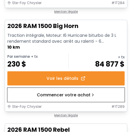
Ste-Foy Chrysler
#
1T284
En stock
Mention légale
2026 RAM 1500 Big Horn
Traction intégrale, Moteur: I6 Hurricane biturbo de 3 L
rendement standard avec arrêt au ralenti - 6...
10 km
Par semaine
+ tx
+ tx
230
$
84 877
$
Voir les détails
Commencer votre achat
Ste-Foy Chrysler
#
1T289
En stock
Mention légale
2026 RAM 1500 Rebel