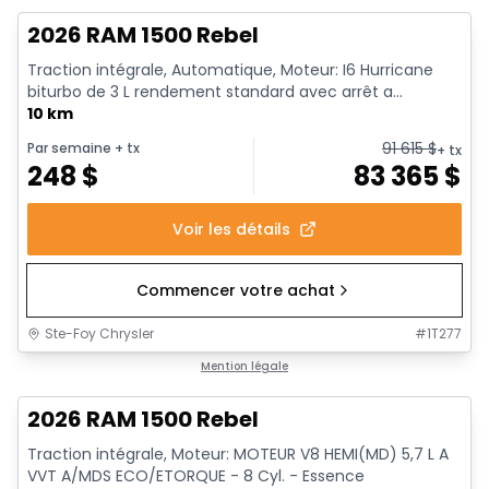
2026 RAM 1500 Rebel
Traction intégrale, Automatique, Moteur: I6 Hurricane
biturbo de 3 L rendement standard avec arrêt a...
10 km
91 615
$
Par semaine
+ tx
+ tx
248
$
83 365
$
Voir les détails
Commencer votre achat
Ste-Foy Chrysler
#
1T277
En stock
Mention légale
2026 RAM 1500 Rebel
Traction intégrale, Moteur: MOTEUR V8 HEMI(MD) 5,7 L A
VVT A/MDS ECO/ETORQUE - 8 Cyl. - Essence