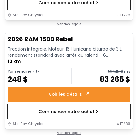
Commencer votre achat
Ste-Foy Chrysler
#
1T276
1/18
En stock
Mention légale
2026 RAM 1500 Rebel
Traction intégrale, Moteur: I6 Hurricane biturbo de 3 L
rendement standard avec arrêt au ralenti - 6...
10 km
91 515
$
Par semaine
+ tx
+ tx
248
$
83 265
$
Voir les détails
Commencer votre achat
Ste-Foy Chrysler
#
1T286
1/19
En stock
Mention légale