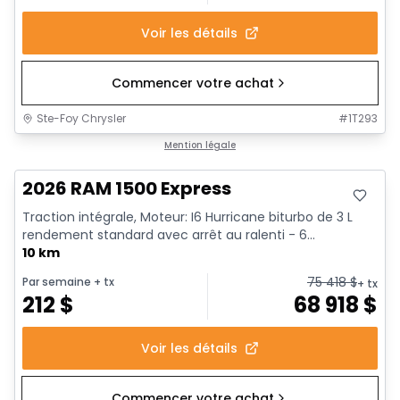
Voir les détails
Commencer votre achat
Ste-Foy Chrysler
#
1T293
En stock
Mention légale
2026 RAM 1500 Express
Traction intégrale, Moteur: I6 Hurricane biturbo de 3 L
rendement standard avec arrêt au ralenti - 6...
10 km
75 418
$
Par semaine
+ tx
+ tx
212
$
68 918
$
Voir les détails
Commencer votre achat