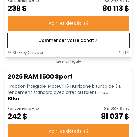
88 363
$
Par semaine
+ tx
+ tx
239
$
80 113
$
Voir les détails
Commencer votre achat
Ste-Foy Chrysler
#
1T171
En stock
Mention légale
2026 RAM 1500 Sport
Traction intégrale, Moteur: I6 Hurricane biturbo de 3 L
rendement standard avec arrêt au ralenti - 6...
10 km
89 287
$
Par semaine
+ tx
+ tx
242
$
81 037
$
Voir les détails