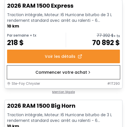
2026 RAM 1500 Express
Traction intégrale, Moteur: I6 Hurricane biturbo de 3 L
rendement standard avec arrêt au ralenti - 6...
10 km
77 392
$
Par semaine
+ tx
+ tx
218
$
70 892
$
Voir les détails
Commencer votre achat
Ste-Foy Chrysler
#
1T290
En stock
Mention légale
2026 RAM 1500 Big Horn
Traction intégrale, Moteur: I6 Hurricane biturbo de 3 L
rendement standard avec arrêt au ralenti - 6...
10 km