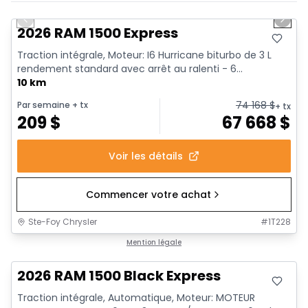
En stock
Previous slide
Next 
2026 RAM 1500 Express
Traction intégrale, Moteur: I6 Hurricane biturbo de 3 L
rendement standard avec arrêt au ralenti - 6...
10 km
74 168
$
Par semaine
+ tx
+ tx
209
$
67 668
$
Voir les détails
Commencer votre achat
Ste-Foy Chrysler
#
1T228
En stock
Mention légale
2026 RAM 1500 Black Express
Traction intégrale, Automatique, Moteur: MOTEUR