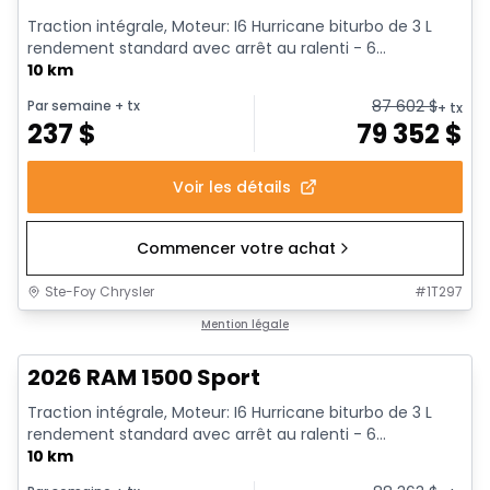
Traction intégrale, Moteur: I6 Hurricane biturbo de 3 L
rendement standard avec arrêt au ralenti - 6...
10 km
87 602
$
Par semaine
+ tx
+ tx
237
$
79 352
$
Voir les détails
Commencer votre achat
Ste-Foy Chrysler
#
1T297
1/19
En stock
Mention légale
2026 RAM 1500 Sport
Traction intégrale, Moteur: I6 Hurricane biturbo de 3 L
rendement standard avec arrêt au ralenti - 6...
10 km