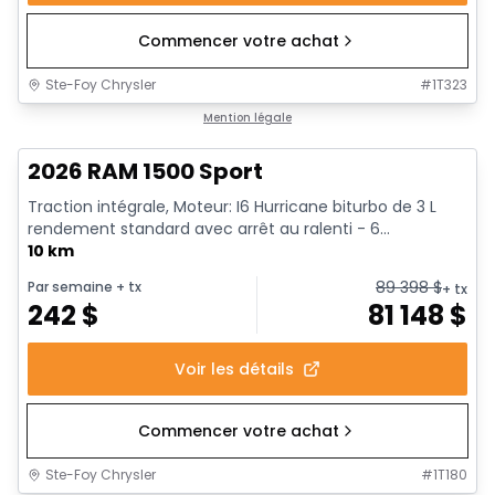
Commencer votre achat
Ste-Foy Chrysler
#
1T323
En stock
Mention légale
2026 RAM 1500 Sport
Traction intégrale, Moteur: I6 Hurricane biturbo de 3 L
rendement standard avec arrêt au ralenti - 6...
10 km
89 398
$
Par semaine
+ tx
+ tx
242
$
81 148
$
Voir les détails
Commencer votre achat
Ste-Foy Chrysler
#
1T180