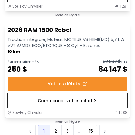
Ste-Foy Chrysler
#
1T291
1/19
En stock
Mention légale
2026 RAM 1500 Rebel
Traction intégrale, Moteur: MOTEUR V8 HEMI(MD) 5,7 L A
VVT A/MDS ECO/ETORQUE - 8 Cyl. - Essence
10 km
92 397
$
Par semaine
+ tx
+ tx
250
$
84 147
$
Voir les détails
Commencer votre achat
Ste-Foy Chrysler
#
1T288
Mention légale
1
2
3
...
15