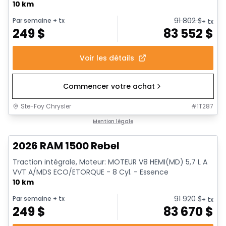
10 km
91 802
$
Par semaine
+ tx
+ tx
249
$
83 552
$
Voir les détails
Commencer votre achat
Ste-Foy Chrysler
#
1T287
En stock
Mention légale
2026 RAM 1500 Rebel
Traction intégrale, Moteur: MOTEUR V8 HEMI(MD) 5,7 L A
VVT A/MDS ECO/ETORQUE - 8 Cyl. - Essence
10 km
91 920
$
Par semaine
+ tx
+ tx
249
$
83 670
$