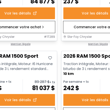
$
84 877
$
237
$
Voir les détails
Voir les détails
ommencer votre achat
Commencer votre a
y Chrysler
#
1T289
Ste-Foy Chrysler
ck
Mention légale
En stock
Mention légale
RAM 1500 Sport
2026 RAM 1500 Sp
 intégrale, Moteur: I6 Hurricane
Traction intégrale, Moteur:
 de 3 L rendement standard
biturbo de 3 L rendement 
t au ralenti - 6...
avec arrêt au ralenti - 6...
10 km
89 287
$
ine
+ tx
Par semaine
+ tx
+ tx
$
81 037
$
242
$
Voir les détails
Voir les détails