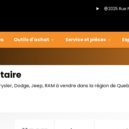
2025 Rue 
es
Outils d'achat
Service et pièces
Es
taire
rysler, Dodge, Jeep, RAM à vendre dans la région de Que