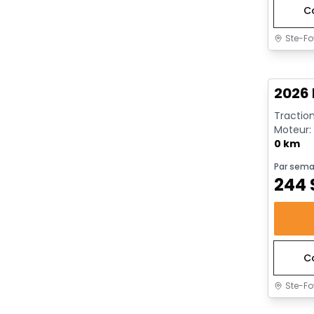
C
Ste-Fo
En sto
2026 
Traction
Moteur: 
rendeme
0 km
Par sema
244
C
Ste-Fo
En sto