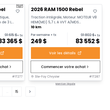
Next slide
bel
2026 RAM 1500 Rebel
tique,
Traction intégrale, Moteur: MOTEUR V8
o de 3 L
HEMI(MD) 5,7 L A VVT A/MDS
rêt a...
ECO/ETORQUE - 8 Cyl. - Essence
10 km
91 615
$
91 802
$
Par semaine
+ tx
+ tx
+ tx
83 365
$
249
$
83 552
$
Voir les détails
chat
Commencer votre achat
#
1T277
Ste-Foy Chrysler
#
1T287
Mention légale
...
15