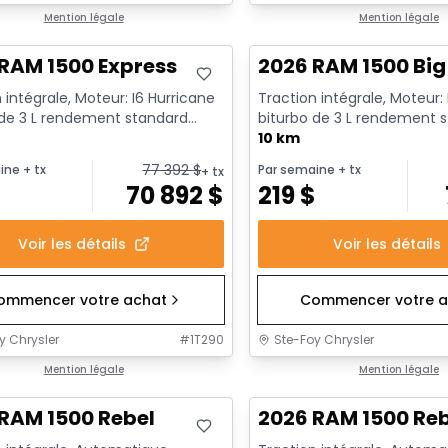
ck
Mention légale
En stock
Mention légale
RAM 1500 Express
2026 RAM 1500 Big
 intégrale, Moteur: I6 Hurricane
Traction intégrale, Moteur:
 de 3 L rendement standard
biturbo de 3 L rendement 
t au ralenti - 6...
avec arrêt au ralenti - 6...
10 km
77 392
$
ine
+ tx
Par semaine
+ tx
+ tx
$
70 892
$
219
$
Voir les détails
Voir les détails
ommencer votre achat
Commencer votre a
y Chrysler
#
1T290
Ste-Foy Chrysler
ck
Mention légale
En stock
Mention légale
RAM 1500 Rebel
2026 RAM 1500 Re