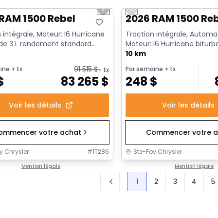
us slide
Next slide
Previous slide
RAM 1500 Rebel
2026 RAM 1500 Re
 intégrale, Moteur: I6 Hurricane
Traction intégrale, Automa
 de 3 L rendement standard
Moteur: I6 Hurricane biturb
t au ralenti - 6...
rendement standard avec ar
10 km
91 515
$
ine
+ tx
Par semaine
+ tx
+ tx
$
83 265
$
248
$
Voir les détails
Voir les détails
ommencer votre achat
Commencer votre a
y Chrysler
#
1T286
Ste-Foy Chrysler
Mention légale
Mention légale
1
2
3
4
5