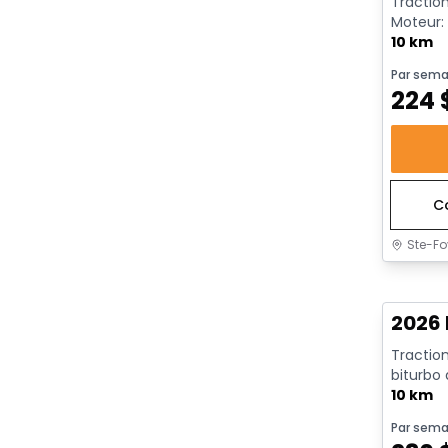
Traction
Moteur: 
rendeme
10 km
Par sema
224
C
Ste-Fo
En sto
2026 
Traction
biturbo
avec arrê
10 km
Par sema