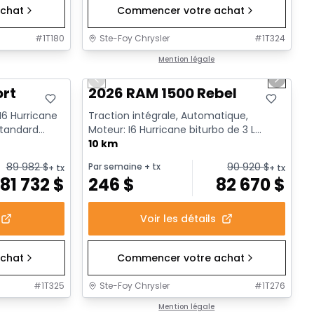
chat
Commencer votre achat
#
1T180
Ste-Foy Chrysler
#
1T324
1/18
En stock
Mention légale
Previous slide
Next sl
ort
2026 RAM 1500 Rebel
 I6 Hurricane
Traction intégrale, Automatique,
standard
Moteur: I6 Hurricane biturbo de 3 L
rendement standard avec arrêt a...
10 km
89 982
$
90 920
$
Par semaine
+ tx
+ tx
+ tx
81 732
$
246
$
82 670
$
Voir les détails
chat
Commencer votre achat
#
1T325
Ste-Foy Chrysler
#
1T276
1/19
En stock
Mention légale