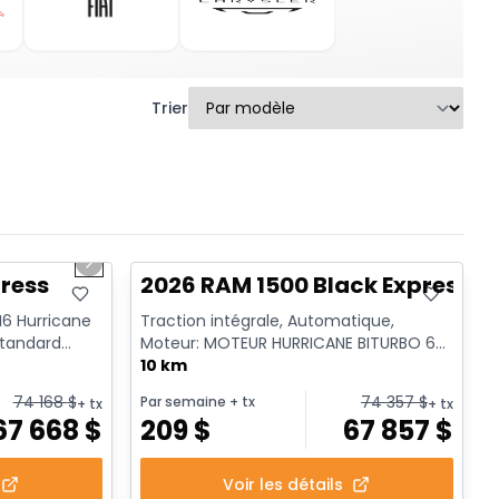
Trier
1/7
En stock
Next slide
ress
2026 RAM 1500 Black Express
 I6 Hurricane
Traction intégrale, Automatique,
standard
Moteur: MOTEUR HURRICANE BITURBO 6
CYL 3L SYST A/ ARR-DEM - 6 Cyl. ...
10 km
74 168
$
74 357
$
Par semaine
+ tx
+ tx
+ tx
67 668
$
209
$
67 857
$
Voir les détails