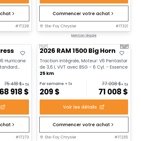
chat
Commencer votre achat
#
1T228
Ste-Foy Chrysler
#
1T321
1/20
En stock
Mention légale
Previous slide
Next sl
ress
2026 RAM 1500 Big Horn
 I6 Hurricane
Traction intégrale, Moteur: V6 Pentastar
standard
de 3,6 L VVT avec BSG - 6 Cyl. - Essence
25 km
75 418
$
77 008
$
Par semaine
+ tx
+ tx
+ tx
68 918
$
209
$
71 008
$
Voir les détails
chat
Commencer votre achat
#
1T273
Ste-Foy Chrysler
#
1T235