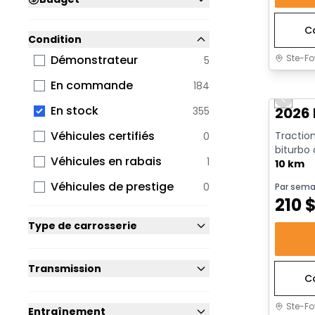
C
Condition
Ste-Fo
Démonstrateur
5
En sto
En commande
184
Previo
En stock
2026 
355
Véhicules certifiés
Traction
0
biturbo
Véhicules en rabais
1
avec arrê
10 km
Véhicules de prestige
0
Par sema
210
Type de carrosserie
Transmission
C
Ste-Fo
Entraînement