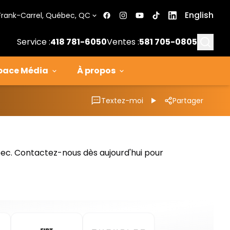
English
Frank-Carrel, Québec, QC
Searc
Service :
418 781-6050
Ventes :
581 705-0805
pace Média
À propos
Textez-moi
Partager
bec. Contactez-nous dès aujourd'hui pour