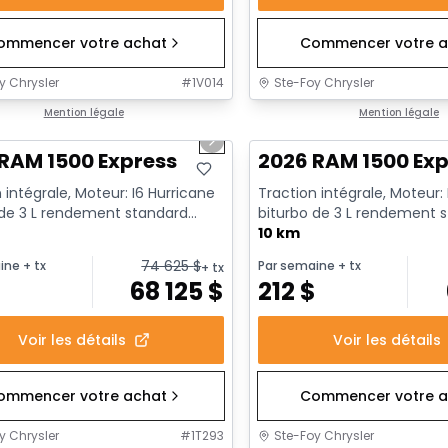
ommencer votre achat
Commencer votre a
y Chrysler
#
1V014
Ste-Foy Chrysler
1/17
ck
Mention légale
En stock
Mention légale
us slide
Next slide
RAM 1500 Express
2026 RAM 1500 Exp
 intégrale, Moteur: I6 Hurricane
Traction intégrale, Moteur:
 de 3 L rendement standard
biturbo de 3 L rendement 
t au ralenti - 6...
avec arrêt au ralenti - 6...
10 km
74 625
$
ine
+ tx
Par semaine
+ tx
+ tx
$
68 125
$
212
$
Voir les détails
Voir les détails
ommencer votre achat
Commencer votre a
y Chrysler
#
1T293
Ste-Foy Chrysler