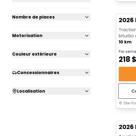
En sto
Nombre de places
2026 
Traction
Motorisation
biturbo
avec arrê
10 km
Par sema
Couleur extérieure
218
Concessionnaires
Localisation
C
Ste-Fo
En sto
2026 