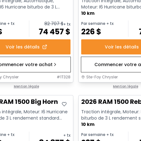
 intégrale, Automatique,
Traction intégrale, Automa
I6 Hurricane biturbo de 3 L
Moteur: I6 Hurricane biturb
nt standard avec arrêt a...
rendement standard avec ar
10 km
82 707
$
ine
+ tx
Par semaine
+ tx
+ tx
$
74 457
$
226
$
Voir les détails
Voir les détails
ommencer votre achat
Commencer votre a
y Chrysler
#
1T328
Ste-Foy Chrysler
ck
Mention légale
En stock
Mention légale
RAM 1500 Big Horn
2026 RAM 1500 Re
 intégrale, Moteur: I6 Hurricane
Traction intégrale, Moteur:
 de 3 L rendement standard
biturbo de 3 L rendement 
t au ralenti - 6...
avec arrêt au ralenti - 6...
10 km
ine
+ tx
Par semaine
+ tx
+ tx