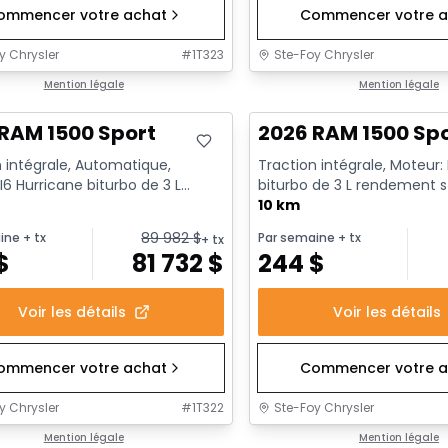
ommencer votre achat
Commencer votre a
y Chrysler
#
1T323
Ste-Foy Chrysler
ck
Mention légale
En stock
Mention légale
RAM 1500 Sport
2026 RAM 1500 Sp
 intégrale, Automatique,
Traction intégrale, Moteur:
I6 Hurricane biturbo de 3 L
biturbo de 3 L rendement 
nt standard avec arrêt a...
avec arrêt au ralenti - 6...
10 km
89 982
$
ine
+ tx
Par semaine
+ tx
+ tx
$
81 732
$
244
$
Voir les détails
Voir les détails
ommencer votre achat
Commencer votre a
y Chrysler
#
1T322
Ste-Foy Chrysler
1/18
ck
Mention légale
En stock
Mention légale