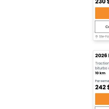
230
C
Ste-Fo
En sto
2026 
Traction
biturbo
avec arrê
10 km
Par sema
242