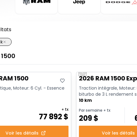
ltats
ck
1500
ck
En stock
Previous slide
 RAM 1500
2026 RAM 1500 Exp
ique, Moteur: 6 Cyl. - Essence
Traction intégrale, Moteur:
biturbo de 3 L rendement 
avec arrêt au ralenti - 6...
10 km
+ tx
Par semaine
+ tx
77 892
$
209
$
Voir les détails
Voir les détails