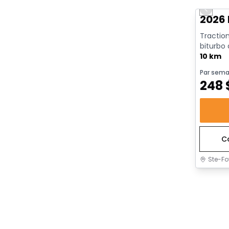
Previo
2026 
Traction
biturbo
avec arrê
10 km
Par sema
248
C
Ste-Fo