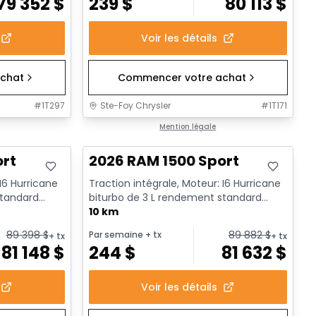
79 352
$
239
$
80 113
$
Voir les détails
chat
Commencer votre achat
#
1T297
Ste-Foy Chrysler
#
1T171
En stock
Mention légale
ort
2026 RAM 1500 Sport
 I6 Hurricane
Traction intégrale, Moteur: I6 Hurricane
standard
biturbo de 3 L rendement standard
avec arrêt au ralenti - 6...
10 km
89 398
$
89 882
$
Par semaine
+ tx
+ tx
+ tx
81 148
$
244
$
81 632
$
Voir les détails