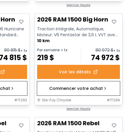
En stock
Mention légale
 Horn
2026 RAM 1500 Big Horn
 I6 Hurricane
Traction intégrale, Automatique,
standard
Moteur: V6 Pentastar de 3,6 L VVT avec
BSG - 6 Cyl. - Essence
10 km
80 815
$
80 972
$
Par semaine
+ tx
+ tx
+ tx
74 815
$
219
$
74 972
$
Voir les détails
chat
Commencer votre achat
#
1T292
Ste-Foy Chrysler
#
1T299
En stock
Mention légale
bel
2026 RAM 1500 Rebel