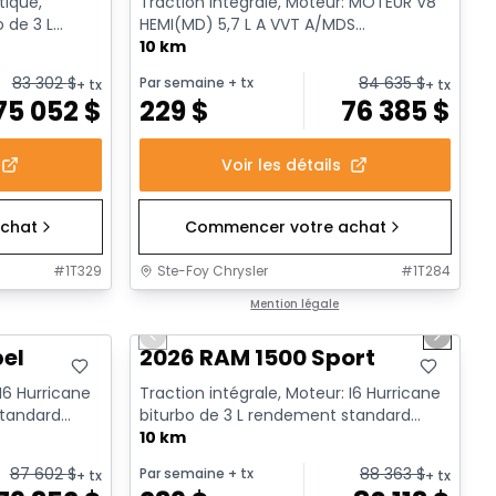
tique,
Traction intégrale, Moteur: MOTEUR V8
o de 3 L
HEMI(MD) 5,7 L A VVT A/MDS
rêt a...
ECO/ETORQUE - 8 Cyl. - Essence
10 km
83 302
$
84 635
$
Par semaine
+ tx
+ tx
+ tx
75 052
$
229
$
76 385
$
Voir les détails
chat
Commencer votre achat
#
1T329
Ste-Foy Chrysler
#
1T284
1/19
En stock
Mention légale
Previous slide
Next sl
bel
2026 RAM 1500 Sport
 I6 Hurricane
Traction intégrale, Moteur: I6 Hurricane
standard
biturbo de 3 L rendement standard
avec arrêt au ralenti - 6...
10 km
87 602
$
88 363
$
Par semaine
+ tx
+ tx
+ tx