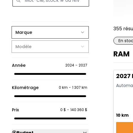
355
résu
Marque
En sto
Modèle
RAM
En sto
Année
2024
-
2027
2027
Automat
Kilométrage
0 km
-
1 307 km
Prix
0 $
-
140 360 $
10 km
Budget