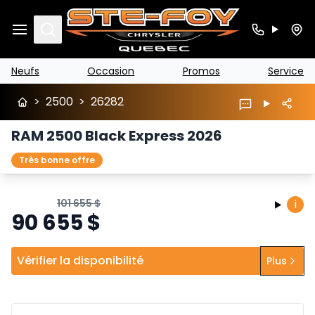
Search
Neufs
Occasion
Promos
Service
>
2500
>
26282
RAM 2500 Black Express 2026
Très bonne offre
101 655
$
i
90 655
$
Vérifier la disponibilité
Plus