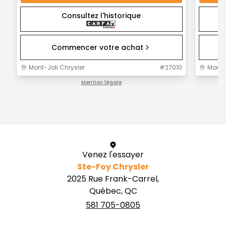
Consultez l'historique
Commencer votre achat
Mont-Joli Chrysler
#
27010
Mont-J
Mention légale
1 / 1
Venez l'essayer
Ste-Foy Chrysler
2025 Rue Frank-Carrel,
Québec, QC
581 705-0805