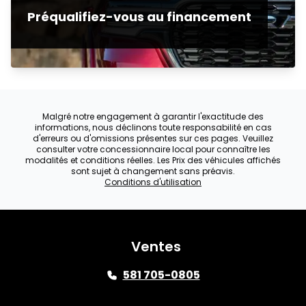
Préqualifiez-vous au financement
Malgré notre engagement à garantir l'exactitude des
informations, nous déclinons toute responsabilité en cas
d'erreurs ou d'omissions présentes sur ces pages. Veuillez
consulter votre concessionnaire local pour connaître les
modalités et conditions réelles. Les Prix des véhicules affichés
sont sujet à changement sans préavis.
Conditions d'utilisation
Ventes
581 705-0805