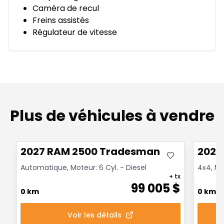
Caméra de recul
Freins assistés
Régulateur de vitesse
Plus de véhicules à vendre
Très bonne offre
Très b
2027 RAM 2500 Tradesman
2027
Automatique, Moteur: 6 Cyl. - Diesel
4x4, Mot
+ tx
99 005
$
0 km
0 km
Voir les détails