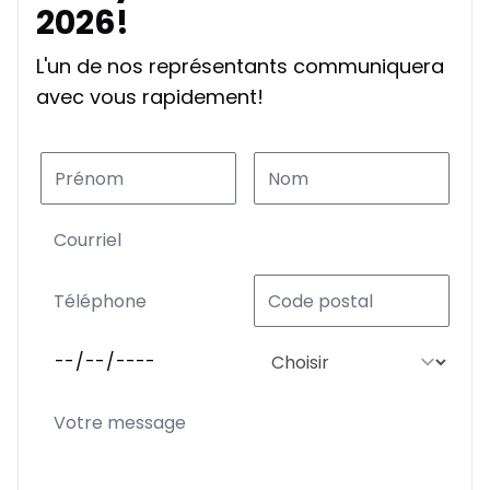
2026!
Location sur 39 mois
À partir de :
Location sur 39 mois
285
$
/
Sem.
L'un de nos représentants communiquera
0.00 $ d'acompte • 5.99%
avec vous rapidement!
Location sur 36 mois
À partir de :
Location sur 36 mois
296
$
/
Sem.
0.00 $ d'acompte • 5.99%
Location sur 27 mois
À partir de :
Location sur 27 mois
358
$
/
Sem.
0.00 $ d'acompte • 5.99%
Location sur 24 mois
À partir de :
Location sur 24 mois