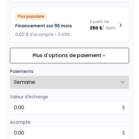
Plus populaire
À partir de :
Financement sur 96 mois
250
$
/
Sem.
0.00 $ d'acompte • 3.49%
Plus d'options de paiement
Financement sur 84 mois
À partir de :
Financement sur 84 mois
267
$
/
Sem.
Paiements
0.00 $ d'acompte • 1.99%
Valeur d'échange
Financement sur 72 mois
À partir de :
Financement sur 72 mois
$
291
$
/
Sem.
0.00 $ d'acompte • 0%
Acompte
$
Financement sur 60 mois