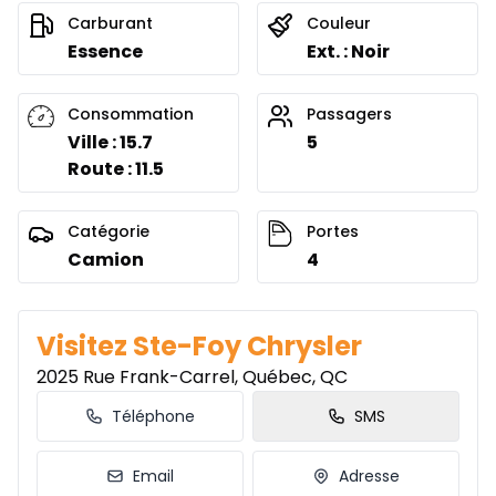
À partir de :
Location sur 54 mois
Carburant
Couleur
330
$
/
Sem.
Essence
Ext. : Noir
0.00 $ d'acompte • 3.99%
Consommation
Passagers
Location sur 51 mois
Ville : 15.7
5
À partir de :
Route : 11.5
Location sur 51 mois
341
$
/
Sem.
0.00 $ d'acompte • 3.99%
Catégorie
Portes
Camion
4
Location sur 48 mois
À partir de :
Location sur 48 mois
352
$
/
Sem.
Visitez Ste-Foy Chrysler
0.00 $ d'acompte • 3.99%
2025 Rue Frank-Carrel, Québec, QC
Téléphone
SMS
Location sur 42 mois
À partir de :
Location sur 42 mois
361
$
/
Sem.
Email
Adresse
0.00 $ d'acompte • 2.49%