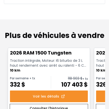
Plus de véhicules à vendre
Très bonne offre
Très b
2026 RAM 1500 Tungsten
2026
Traction intégrale, Moteur: I6 biturbo de 3 L
Traction
haut rendement avec arrêt au ralenti - 6 Cyl.
haut re
- Essenc...
10 km
- Essenc
10 km
118 903
$
Par semaine
+ tx
Par sem
+ tx
332
$
107 403
$
326
Voir les détails
Consultez l'historique