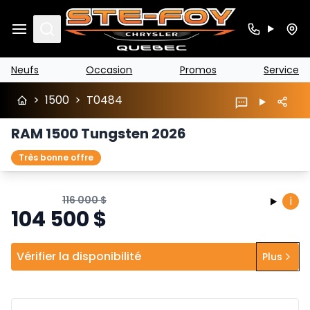
Search
Neufs
Occasion
Promos
Service
>
1500
>
T0484
RAM 1500 Tungsten 2026
Très bonne offre
116 000
$
i
104 500
$
Vérifier la disponibilité
Plus