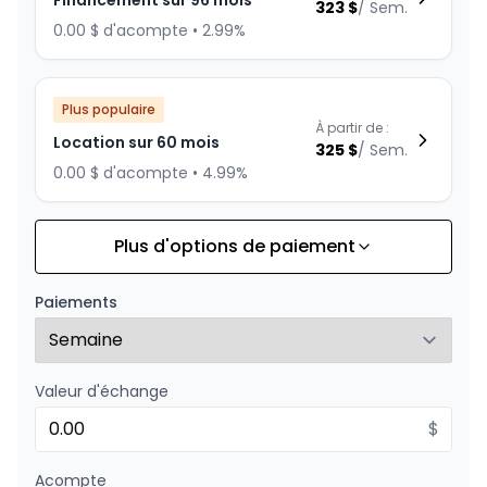
Financement sur 96 mois
323
$
/
Sem.
0.00 $ d'acompte • 2.99%
Plus populaire
À partir de :
Location sur 60 mois
325
$
/
Sem.
0.00 $ d'acompte • 4.99%
Plus d'options de paiement
Financement sur 84 mois
À partir de :
Financement sur 84 mois
352
$
/
Sem.
Paiements
0.00 $ d'acompte • 1.99%
Valeur d'échange
Financement sur 72 mois
À partir de :
Financement sur 72 mois
$
383
$
/
Sem.
0.00 $ d'acompte • 0%
Acompte