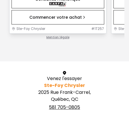
Commencer votre achat
Ste-Foy Chrysler
#
1T257
Ste-F
Mention légale
1 / 1
Venez l'essayer
Ste-Foy Chrysler
2025 Rue Frank-Carrel,
Québec, QC
581 705-0805