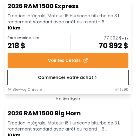
2026 RAM 1500 Express
Traction intégrale, Moteur: I6 Hurricane biturbo de 3 L
rendement standard avec arrêt au ralenti - 6...
10 km
77 392
$
Par semaine
+ tx
+ tx
218
$
70 892
$
Voir les détails
Commencer votre achat
Ste-Foy Chrysler
#
1T290
En stock
Mention légale
2026 RAM 1500 Big Horn
Traction intégrale, Moteur: I6 Hurricane biturbo de 3 L
rendement standard avec arrêt au ralenti - 6...
10 km