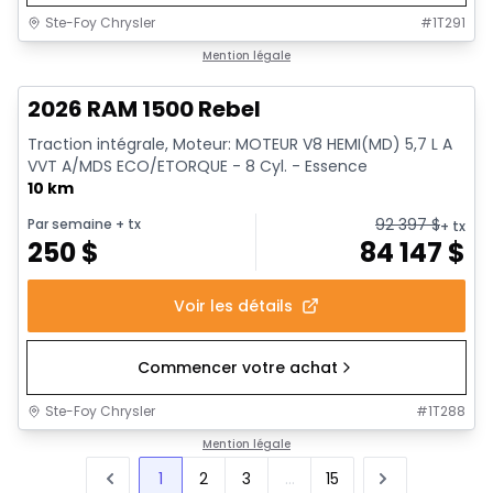
Ste-Foy Chrysler
#
1T291
1/19
En stock
Mention légale
2026 RAM 1500 Rebel
Traction intégrale, Moteur: MOTEUR V8 HEMI(MD) 5,7 L A
VVT A/MDS ECO/ETORQUE - 8 Cyl. - Essence
10 km
92 397
$
Par semaine
+ tx
+ tx
250
$
84 147
$
Voir les détails
Commencer votre achat
Ste-Foy Chrysler
#
1T288
Mention légale
1
2
3
...
15