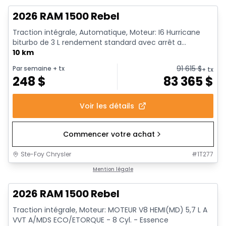
2026 RAM 1500 Rebel
Traction intégrale, Automatique, Moteur: I6 Hurricane
biturbo de 3 L rendement standard avec arrêt a...
10 km
91 615
$
Par semaine
+ tx
+ tx
248
$
83 365
$
Voir les détails
Commencer votre achat
Ste-Foy Chrysler
#
1T277
En stock
Mention légale
2026 RAM 1500 Rebel
Traction intégrale, Moteur: MOTEUR V8 HEMI(MD) 5,7 L A
VVT A/MDS ECO/ETORQUE - 8 Cyl. - Essence