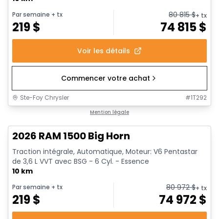
80 815
$
Par semaine
+ tx
+ tx
219
$
74 815
$
Voir les détails
Commencer votre achat
Ste-Foy Chrysler
#
1T292
En stock
Mention légale
2026 RAM 1500 Big Horn
Traction intégrale, Automatique, Moteur: V6 Pentastar
de 3,6 L VVT avec BSG - 6 Cyl. - Essence
10 km
80 972
$
Par semaine
+ tx
+ tx
219
$
74 972
$