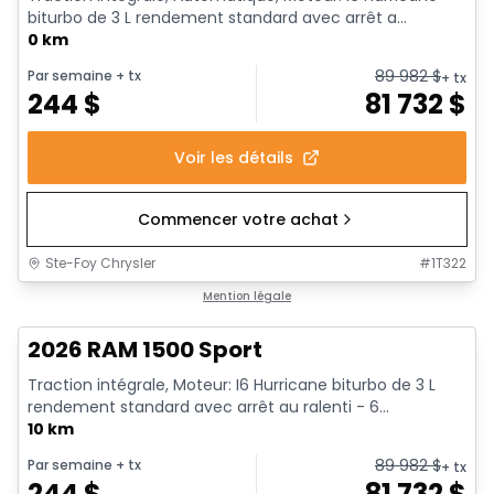
biturbo de 3 L rendement standard avec arrêt a...
0 km
89 982
$
Par semaine
+ tx
+ tx
244
$
81 732
$
Voir les détails
Commencer votre achat
Ste-Foy Chrysler
#
1T322
En stock
Mention légale
2026 RAM 1500 Sport
Traction intégrale, Moteur: I6 Hurricane biturbo de 3 L
rendement standard avec arrêt au ralenti - 6...
10 km
89 982
$
Par semaine
+ tx
+ tx
244
$
81 732
$