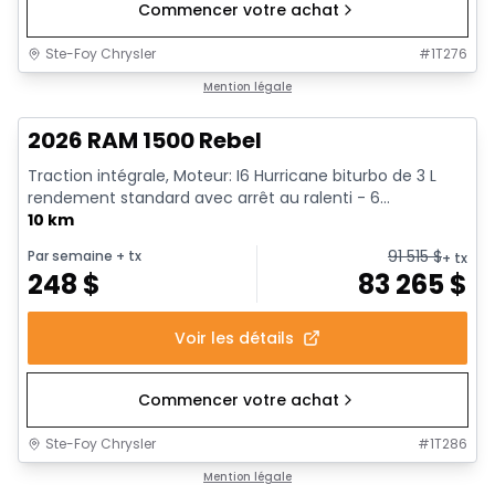
Commencer votre achat
Ste-Foy Chrysler
#
1T276
1/18
En stock
Mention légale
2026 RAM 1500 Rebel
Traction intégrale, Moteur: I6 Hurricane biturbo de 3 L
rendement standard avec arrêt au ralenti - 6...
10 km
91 515
$
Par semaine
+ tx
+ tx
248
$
83 265
$
Voir les détails
Commencer votre achat
Ste-Foy Chrysler
#
1T286
1/19
En stock
Mention légale