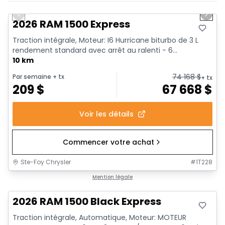
En stock
Previous slide
Next 
2026 RAM 1500 Express
Traction intégrale, Moteur: I6 Hurricane biturbo de 3 L
rendement standard avec arrêt au ralenti - 6...
10 km
74 168
$
Par semaine
+ tx
+ tx
209
$
67 668
$
Voir les détails
Commencer votre achat
Ste-Foy Chrysler
#
1T228
En stock
Mention légale
2026 RAM 1500 Black Express
Traction intégrale, Automatique, Moteur: MOTEUR