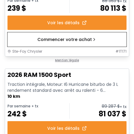
88 363
$
Par semaine
+ tx
+ tx
239
$
80 113
$
Voir les détails
Commencer votre achat
Ste-Foy Chrysler
#
1T171
En stock
Mention légale
2026 RAM 1500 Sport
Traction intégrale, Moteur: I6 Hurricane biturbo de 3 L
rendement standard avec arrêt au ralenti - 6...
10 km
89 287
$
Par semaine
+ tx
+ tx
242
$
81 037
$
Voir les détails