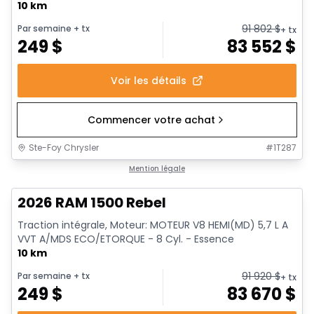
10 km
91 802
$
Par semaine
+ tx
+ tx
249
$
83 552
$
Voir les détails
Commencer votre achat
Ste-Foy Chrysler
#
1T287
En stock
Mention légale
2026 RAM 1500 Rebel
Traction intégrale, Moteur: MOTEUR V8 HEMI(MD) 5,7 L A
VVT A/MDS ECO/ETORQUE - 8 Cyl. - Essence
10 km
91 920
$
Par semaine
+ tx
+ tx
249
$
83 670
$