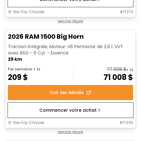
Ste-Foy Chrysler
#
1T273
1/20
En stock
Mention légale
2026 RAM 1500 Big Horn
Traction intégrale, Moteur: V6 Pentastar de 3,6 L VVT
avec BSG - 6 Cyl. - Essence
25 km
77 008
$
Par semaine
+ tx
+ tx
209
$
71 008
$
Voir les détails
Commencer votre achat
Ste-Foy Chrysler
#
1T235
En stock
Mention légale