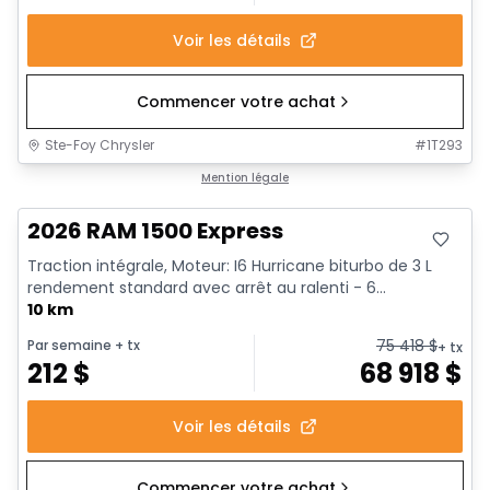
Voir les détails
Commencer votre achat
Ste-Foy Chrysler
#
1T293
En stock
Mention légale
2026 RAM 1500 Express
Traction intégrale, Moteur: I6 Hurricane biturbo de 3 L
rendement standard avec arrêt au ralenti - 6...
10 km
75 418
$
Par semaine
+ tx
+ tx
212
$
68 918
$
Voir les détails
Commencer votre achat