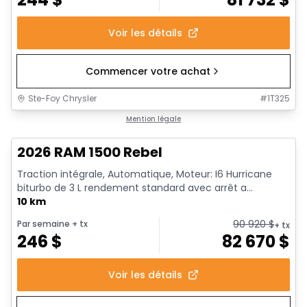
Voir les détails
Commencer votre achat
Ste-Foy Chrysler
#
1T325
1/18
En stock
Mention légale
2026 RAM 1500 Rebel
Traction intégrale, Automatique, Moteur: I6 Hurricane
biturbo de 3 L rendement standard avec arrêt a...
10 km
90 920
$
Par semaine
+ tx
+ tx
246
$
82 670
$
Voir les détails