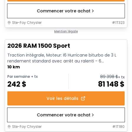
Commencer votre achat
Ste-Foy Chrysler
#
1T323
En stock
Mention légale
2026 RAM 1500 Sport
Traction intégrale, Moteur: I6 Hurricane biturbo de 3 L
rendement standard avec arrêt au ralenti - 6...
10 km
89 398
$
Par semaine
+ tx
+ tx
242
$
81 148
$
Voir les détails
Commencer votre achat
Ste-Foy Chrysler
#
1T180