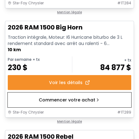
Ste-Foy Chrysler
#
1T284
En stock
Mention légale
2026 RAM 1500 Big Horn
Traction intégrale, Moteur: I6 Hurricane biturbo de 3 L
rendement standard avec arrêt au ralenti - 6...
10 km
Par semaine
+ tx
+ tx
230
$
84 877
$
Voir les détails
Commencer votre achat
Ste-Foy Chrysler
#
1T289
En stock
Mention légale
2026 RAM 1500 Rebel