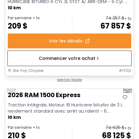
HURRICANE BITURBO 6 CYL 3L SYST A/ ARR-DEM - 6 Cyl. ...
10 km
74 357
$
Par semaine
+ tx
+ tx
209
$
67 857
$
Voir les détails
Commencer votre achat
Ste-Foy Chrysler
#
1T321
1/17
En stock
Mention légale
Previous slide
Next 
2026 RAM 1500 Express
Traction intégrale, Moteur: I6 Hurricane biturbo de 3 L
rendement standard avec arrêt au ralenti - 6...
10 km
74 625
$
Par semaine
+ tx
+ tx
210
$
68 125
$