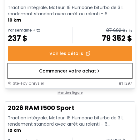
Traction intégrale, Moteur: I6 Hurricane biturbo de 3 L
rendement standard avec arrêt au ralenti - 6...
10 km
87 602
$
Par semaine
+ tx
+ tx
237
$
79 352
$
Voir les détails
Commencer votre achat
Ste-Foy Chrysler
#
1T297
1/19
En stock
Mention légale
2026 RAM 1500 Sport
Traction intégrale, Moteur: I6 Hurricane biturbo de 3 L
rendement standard avec arrêt au ralenti - 6...
10 km