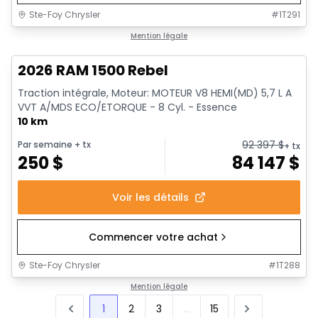
Ste-Foy Chrysler
#
1T291
1/19
En stock
Mention légale
2026 RAM 1500 Rebel
Traction intégrale, Moteur: MOTEUR V8 HEMI(MD) 5,7 L A
VVT A/MDS ECO/ETORQUE - 8 Cyl. - Essence
10 km
92 397
$
Par semaine
+ tx
+ tx
250
$
84 147
$
Voir les détails
Commencer votre achat
Ste-Foy Chrysler
#
1T288
Mention légale
1
2
3
...
15