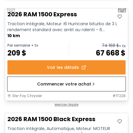
En stock
Previous slide
Next 
2026 RAM 1500 Express
Traction intégrale, Moteur: I6 Hurricane biturbo de 3 L
rendement standard avec arrêt au ralenti - 6...
10 km
74 168
$
Par semaine
+ tx
+ tx
209
$
67 668
$
Voir les détails
Commencer votre achat
Ste-Foy Chrysler
#
1T228
En stock
Mention légale
2026 RAM 1500 Black Express
Traction intégrale, Automatique, Moteur: MOTEUR