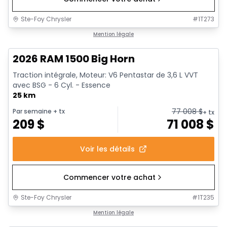
Ste-Foy Chrysler
#
1T273
1/20
En stock
Mention légale
2026 RAM 1500 Big Horn
Traction intégrale, Moteur: V6 Pentastar de 3,6 L VVT
avec BSG - 6 Cyl. - Essence
25 km
77 008
$
Par semaine
+ tx
+ tx
209
$
71 008
$
Voir les détails
Commencer votre achat
Ste-Foy Chrysler
#
1T235
En stock
Mention légale