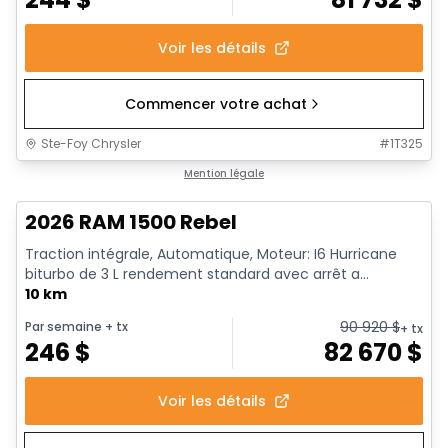
Voir les détails
Commencer votre achat
Ste-Foy Chrysler
#
1T325
1/18
En stock
Mention légale
2026 RAM 1500 Rebel
Traction intégrale, Automatique, Moteur: I6 Hurricane
biturbo de 3 L rendement standard avec arrêt a...
10 km
90 920
$
Par semaine
+ tx
+ tx
246
$
82 670
$
Voir les détails