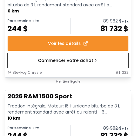
biturbo de 3 L rendement standard avec arrêt a...
0 km
89 982
$
Par semaine
+ tx
+ tx
244
$
81 732
$
Voir les détails
Commencer votre achat
Ste-Foy Chrysler
#
1T322
En stock
Mention légale
2026 RAM 1500 Sport
Traction intégrale, Moteur: I6 Hurricane biturbo de 3 L
rendement standard avec arrêt au ralenti - 6...
10 km
89 982
$
Par semaine
+ tx
+ tx
244
$
81 732
$