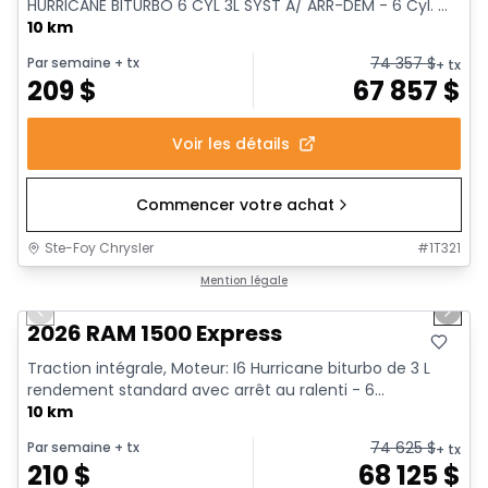
HURRICANE BITURBO 6 CYL 3L SYST A/ ARR-DEM - 6 Cyl. ...
10 km
74 357
$
Par semaine
+ tx
+ tx
209
$
67 857
$
Voir les détails
Commencer votre achat
Ste-Foy Chrysler
#
1T321
1/17
En stock
Mention légale
Previous slide
Next 
2026 RAM 1500 Express
Traction intégrale, Moteur: I6 Hurricane biturbo de 3 L
rendement standard avec arrêt au ralenti - 6...
10 km
74 625
$
Par semaine
+ tx
+ tx
210
$
68 125
$