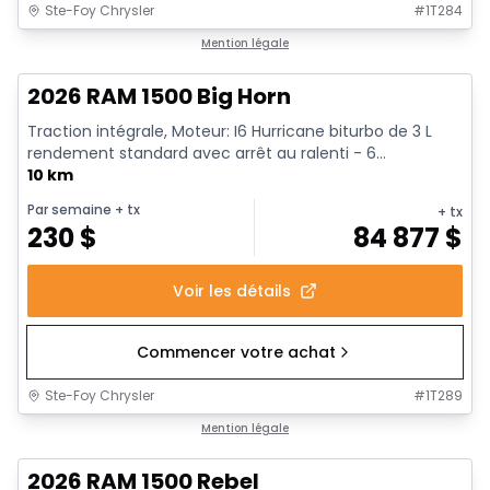
Ste-Foy Chrysler
#
1T284
En stock
Mention légale
2026 RAM 1500 Big Horn
Traction intégrale, Moteur: I6 Hurricane biturbo de 3 L
rendement standard avec arrêt au ralenti - 6...
10 km
Par semaine
+ tx
+ tx
230
$
84 877
$
Voir les détails
Commencer votre achat
Ste-Foy Chrysler
#
1T289
En stock
Mention légale
2026 RAM 1500 Rebel