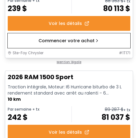
88 363
$
Par semaine
+ tx
+ tx
239
$
80 113
$
Voir les détails
Commencer votre achat
Ste-Foy Chrysler
#
1T171
En stock
Mention légale
2026 RAM 1500 Sport
Traction intégrale, Moteur: I6 Hurricane biturbo de 3 L
rendement standard avec arrêt au ralenti - 6...
10 km
89 287
$
Par semaine
+ tx
+ tx
242
$
81 037
$
Voir les détails