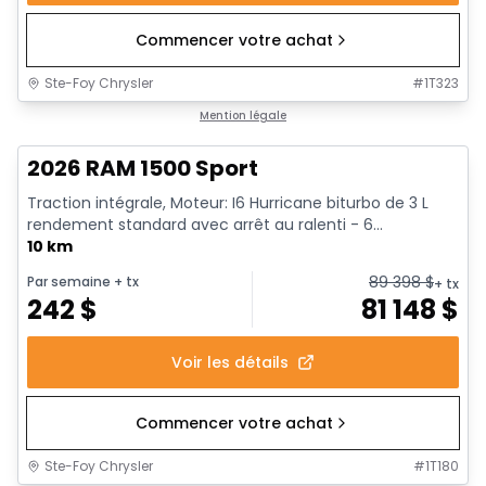
Commencer votre achat
Ste-Foy Chrysler
#
1T323
En stock
Mention légale
2026 RAM 1500 Sport
Traction intégrale, Moteur: I6 Hurricane biturbo de 3 L
rendement standard avec arrêt au ralenti - 6...
10 km
89 398
$
Par semaine
+ tx
+ tx
242
$
81 148
$
Voir les détails
Commencer votre achat
Ste-Foy Chrysler
#
1T180