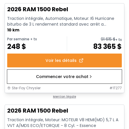
2026 RAM 1500 Rebel
Traction intégrale, Automatique, Moteur: I6 Hurricane
biturbo de 3 L rendement standard avec arrêt a...
10 km
91 615
$
Par semaine
+ tx
+ tx
248
$
83 365
$
Voir les détails
Commencer votre achat
Ste-Foy Chrysler
#
1T277
En stock
Mention légale
2026 RAM 1500 Rebel
Traction intégrale, Moteur: MOTEUR V8 HEMI(MD) 5,7 L A
VVT A/MDS ECO/ETORQUE - 8 Cyl. - Essence