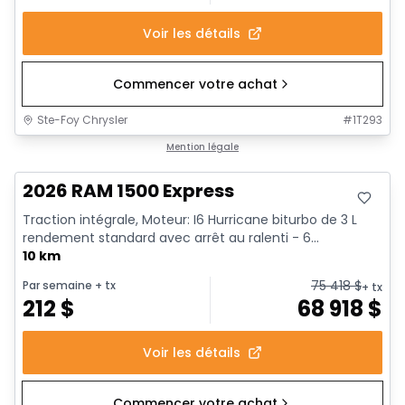
Voir les détails
Commencer votre achat
Ste-Foy Chrysler
#
1T293
En stock
Mention légale
2026 RAM 1500 Express
Traction intégrale, Moteur: I6 Hurricane biturbo de 3 L
rendement standard avec arrêt au ralenti - 6...
10 km
75 418
$
Par semaine
+ tx
+ tx
212
$
68 918
$
Voir les détails
Commencer votre achat