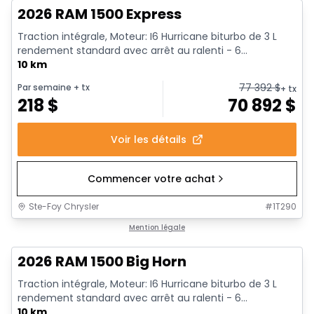
2026 RAM 1500 Express
Traction intégrale, Moteur: I6 Hurricane biturbo de 3 L
rendement standard avec arrêt au ralenti - 6...
10 km
77 392
$
Par semaine
+ tx
+ tx
218
$
70 892
$
Voir les détails
Commencer votre achat
Ste-Foy Chrysler
#
1T290
En stock
Mention légale
2026 RAM 1500 Big Horn
Traction intégrale, Moteur: I6 Hurricane biturbo de 3 L
rendement standard avec arrêt au ralenti - 6...
10 km