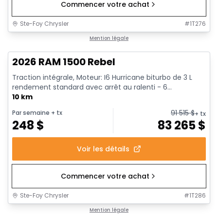
Commencer votre achat
Ste-Foy Chrysler
#
1T276
1/18
En stock
Mention légale
2026 RAM 1500 Rebel
Traction intégrale, Moteur: I6 Hurricane biturbo de 3 L
rendement standard avec arrêt au ralenti - 6...
10 km
91 515
$
Par semaine
+ tx
+ tx
248
$
83 265
$
Voir les détails
Commencer votre achat
Ste-Foy Chrysler
#
1T286
1/19
En stock
Mention légale