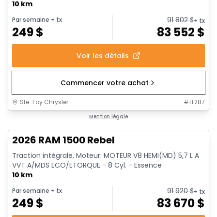
10 km
91 802
$
Par semaine
+ tx
+ tx
249
$
83 552
$
Voir les détails
Commencer votre achat
Ste-Foy Chrysler
#
1T287
En stock
Mention légale
2026 RAM 1500 Rebel
Traction intégrale, Moteur: MOTEUR V8 HEMI(MD) 5,7 L A
VVT A/MDS ECO/ETORQUE - 8 Cyl. - Essence
10 km
91 920
$
Par semaine
+ tx
+ tx
249
$
83 670
$