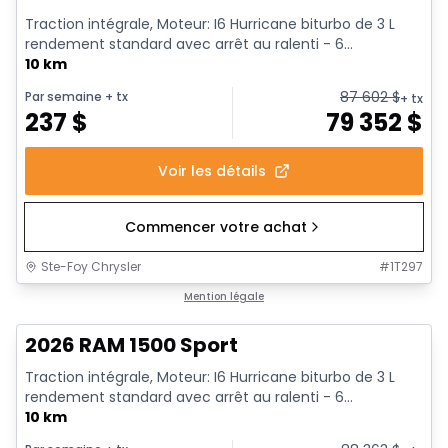
Traction intégrale, Moteur: I6 Hurricane biturbo de 3 L
rendement standard avec arrêt au ralenti - 6...
10 km
87 602
$
Par semaine
+ tx
+ tx
237
$
79 352
$
Voir les détails
Commencer votre achat
Ste-Foy Chrysler
#
1T297
1/19
En stock
Mention légale
2026 RAM 1500 Sport
Traction intégrale, Moteur: I6 Hurricane biturbo de 3 L
rendement standard avec arrêt au ralenti - 6...
10 km