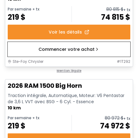
80 815
$
Par semaine
+ tx
+ tx
219
$
74 815
$
Voir les détails
Commencer votre achat
Ste-Foy Chrysler
#
1T292
En stock
Mention légale
2026 RAM 1500 Big Horn
Traction intégrale, Automatique, Moteur: V6 Pentastar
de 3,6 L VVT avec BSG - 6 Cyl. - Essence
10 km
80 972
$
Par semaine
+ tx
+ tx
219
$
74 972
$