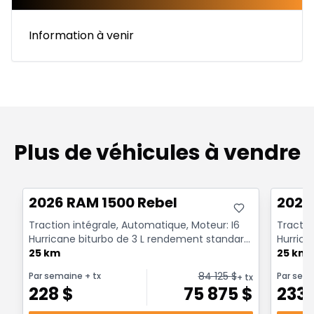
Information à venir
Plus de véhicules à vendre
Très bonne offre
Très b
2026 RAM 1500 Rebel
2026
Traction intégrale, Automatique, Moteur: I6
Tractio
Hurricane biturbo de 3 L rendement standard
Hurrica
avec arrêt a...
25 km
avec arr
25 km
84 125
$
Par semaine
+ tx
Par sem
+ tx
228
$
75 875
$
233