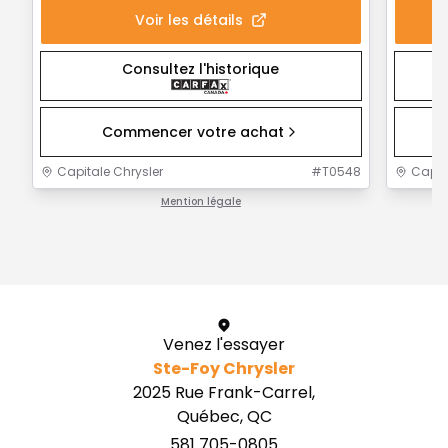
Voir les détails
Consultez l'historique
Commencer votre achat
Capitale Chrysler
#
T0548
Capit
Mention légale
1 / 1
Venez l'essayer
Ste-Foy Chrysler
2025 Rue Frank-Carrel,
Québec, QC
581 705-0805