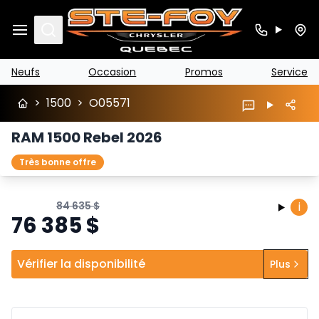
Search
Neufs
Occasion
Promos
Service
>
1500
>
O05571
RAM 1500 Rebel 2026
Très bonne offre
84 635
$
i
76 385
$
Vérifier la disponibilité
Plus