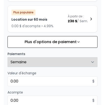
Plus populaire
À partir de :
Location sur 60 mois
230
$
/
Sem.
0.00 $ d'acompte • 4.99%
Plus d'options de paiement
Financement sur 84 mois
À partir de :
Financement sur 84 mois
250
$
/
Sem.
Paiements
0.00 $ d'acompte • 1.99%
Valeur d'échange
Financement sur 72 mois
À partir de :
Financement sur 72 mois
$
272
$
/
Sem.
0.00 $ d'acompte • 0%
Acompte
$
Financement sur 60 mois