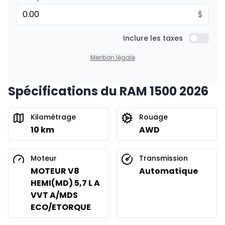
$
Financement sur 60 mois
À partir de :
Financement sur 60 mois
Inclure les taxes
388
$
/
Sem.
Inclure l
0.00 $ d'acompte • 0%
Mention légale
Spécifications du RAM 1500 2026
Financement sur 48 mois
À partir de :
Financement sur 48 mois
485
$
/
Sem.
Kilométrage
Rouage
0.00 $ d'acompte • 0%
10 km
AWD
Financement sur 36 mois
Moteur
Transmission
À partir de :
Financement sur 36 mois
MOTEUR V8
Automatique
646
$
/
Sem.
HEMI(MD) 5,7 L A
0.00 $ d'acompte • 0%
VVT A/MDS
ECO/ETORQUE
Location sur 54 mois