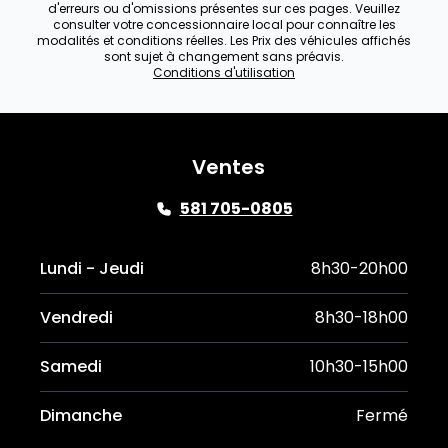
d'erreurs ou d'omissions présentes sur ces pages. Veuillez
consulter votre concessionnaire local pour connaître les
modalités et conditions réelles. Les Prix des véhicules affichés
sont sujet à changement sans préavis.
Conditions d'utilisation
Ventes
581 705-0805
Lundi - Jeudi
8h30-20h00
Vendredi
8h30-18h00
Samedi
10h30-15h00
Dimanche
Fermé