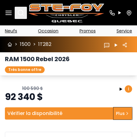
Search
Neufs
Occasion
Promos
Service
>
1500
>
1T282
RAM 1500 Rebel 2026
Très bonne offre
100 590
$
i
92 340
$
Vérifier la disponibilité
Plus