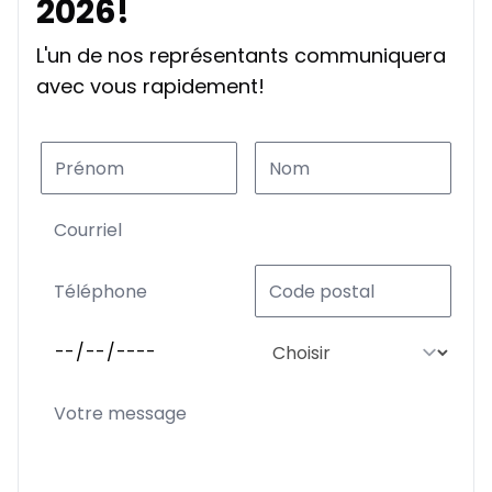
2026!
L'un de nos représentants communiquera
Location sur 39 mois
avec vous rapidement!
À partir de :
Location sur 39 mois
318
$
/
Sem.
0.00 $ d'acompte • 2.49%
Location sur 36 mois
À partir de :
Location sur 36 mois
335
$
/
Sem.
0.00 $ d'acompte • 2.49%
Location sur 27 mois
À partir de :
Location sur 27 mois
409
$
/
Sem.
0.00 $ d'acompte • 2.49%