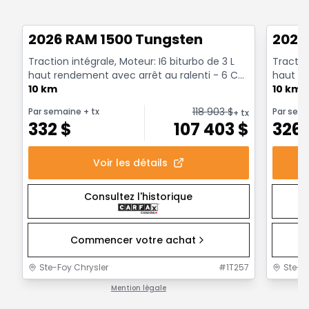
Très bonne offre
Très b
2026 RAM 1500 Tungsten
2026
Traction intégrale, Moteur: I6 biturbo de 3 L
Traction
haut rendement avec arrêt au ralenti - 6 Cyl.
haut re
- Essenc...
10 km
- Essenc
10 km
118 903
$
Par semaine
+ tx
Par sem
+ tx
332
$
107 403
$
326
Voir les détails
Consultez l'historique
Commencer votre achat
Ste-Foy Chrysler
#
1T257
Ste-F
Mention légale
1 / 1