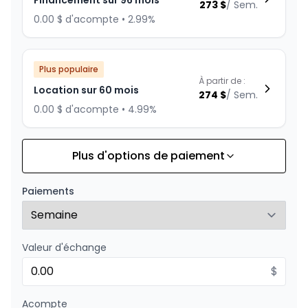
Financement sur 96 mois
273
$
/
Sem.
0.00 $ d'acompte • 2.99%
Plus populaire
À partir de :
Location sur 60 mois
274
$
/
Sem.
0.00 $ d'acompte • 4.99%
Plus d'options de paiement
Financement sur 84 mois
À partir de :
Financement sur 84 mois
297
$
/
Sem.
Paiements
0.00 $ d'acompte • 1.99%
Valeur d'échange
Financement sur 72 mois
À partir de :
Financement sur 72 mois
$
323
$
/
Sem.
0.00 $ d'acompte • 0%
Acompte