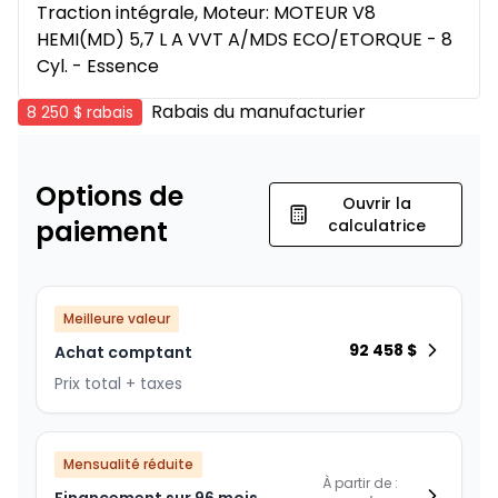
Traction intégrale, Moteur: MOTEUR V8
HEMI(MD) 5,7 L A VVT A/MDS ECO/ETORQUE - 8
Cyl. - Essence
Rabais du manufacturier
8 250 $
rabais
Options de
Ouvrir la
paiement
calculatrice
Meilleure valeur
92 458
$
Achat comptant
Prix total + taxes
Mensualité réduite
À partir de :