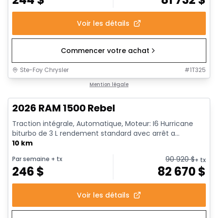
Voir les détails
Commencer votre achat
Ste-Foy Chrysler
#
1T325
1/18
En stock
Mention légale
2026 RAM 1500 Rebel
Traction intégrale, Automatique, Moteur: I6 Hurricane
biturbo de 3 L rendement standard avec arrêt a...
10 km
90 920
$
Par semaine
+ tx
+ tx
246
$
82 670
$
Voir les détails