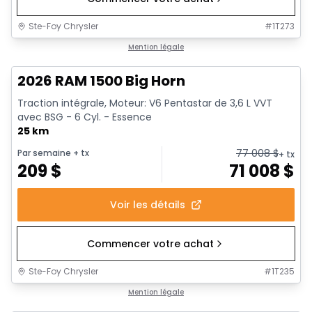
Ste-Foy Chrysler
#
1T273
1/20
En stock
Mention légale
2026 RAM 1500 Big Horn
Traction intégrale, Moteur: V6 Pentastar de 3,6 L VVT
avec BSG - 6 Cyl. - Essence
25 km
77 008
$
Par semaine
+ tx
+ tx
209
$
71 008
$
Voir les détails
Commencer votre achat
Ste-Foy Chrysler
#
1T235
En stock
Mention légale