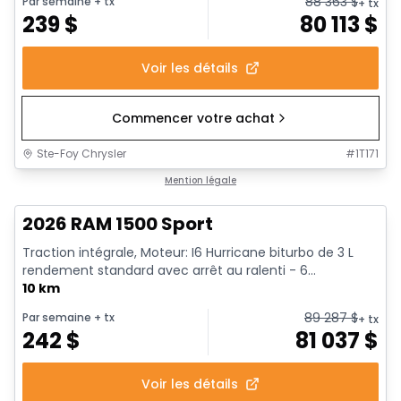
88 363
$
Par semaine
+ tx
+ tx
239
$
80 113
$
Voir les détails
Commencer votre achat
Ste-Foy Chrysler
#
1T171
En stock
Mention légale
2026 RAM 1500 Sport
Traction intégrale, Moteur: I6 Hurricane biturbo de 3 L
rendement standard avec arrêt au ralenti - 6...
10 km
89 287
$
Par semaine
+ tx
+ tx
242
$
81 037
$
Voir les détails