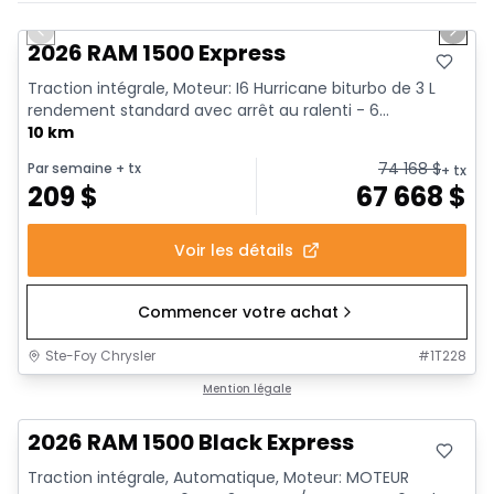
En stock
Previous slide
Next 
2026 RAM 1500 Express
Traction intégrale, Moteur: I6 Hurricane biturbo de 3 L
rendement standard avec arrêt au ralenti - 6...
10 km
74 168
$
Par semaine
+ tx
+ tx
209
$
67 668
$
Voir les détails
Commencer votre achat
Ste-Foy Chrysler
#
1T228
En stock
Mention légale
2026 RAM 1500 Black Express
Traction intégrale, Automatique, Moteur: MOTEUR