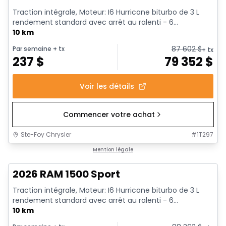
Traction intégrale, Moteur: I6 Hurricane biturbo de 3 L
rendement standard avec arrêt au ralenti - 6...
10 km
87 602
$
Par semaine
+ tx
+ tx
237
$
79 352
$
Voir les détails
Commencer votre achat
Ste-Foy Chrysler
#
1T297
1/19
En stock
Mention légale
2026 RAM 1500 Sport
Traction intégrale, Moteur: I6 Hurricane biturbo de 3 L
rendement standard avec arrêt au ralenti - 6...
10 km