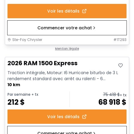
Voir les détails
Commencer votre achat
Ste-Foy Chrysler
#
1T293
En stock
Mention légale
2026 RAM 1500 Express
Traction intégrale, Moteur: I6 Hurricane biturbo de 3 L
rendement standard avec arrêt au ralenti - 6...
10 km
75 418
$
Par semaine
+ tx
+ tx
212
$
68 918
$
Voir les détails
Commencer votre achat