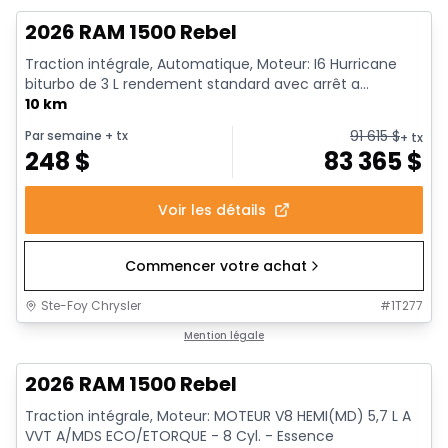
2026 RAM 1500 Rebel
Traction intégrale, Automatique, Moteur: I6 Hurricane
biturbo de 3 L rendement standard avec arrêt a...
10 km
91 615
$
Par semaine
+ tx
+ tx
248
$
83 365
$
Voir les détails
Commencer votre achat
Ste-Foy Chrysler
#
1T277
En stock
Mention légale
2026 RAM 1500 Rebel
Traction intégrale, Moteur: MOTEUR V8 HEMI(MD) 5,7 L A
VVT A/MDS ECO/ETORQUE - 8 Cyl. - Essence