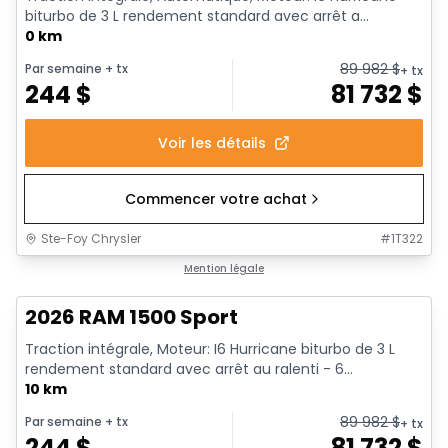
biturbo de 3 L rendement standard avec arrêt a...
0 km
89 982
$
Par semaine
+ tx
+ tx
244
$
81 732
$
Voir les détails
Commencer votre achat
Ste-Foy Chrysler
#
1T322
En stock
Mention légale
2026 RAM 1500 Sport
Traction intégrale, Moteur: I6 Hurricane biturbo de 3 L
rendement standard avec arrêt au ralenti - 6...
10 km
89 982
$
Par semaine
+ tx
+ tx
244
$
81 732
$