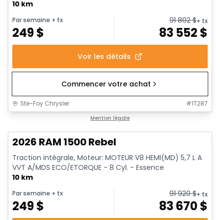
10 km
91 802
$
Par semaine
+ tx
+ tx
249
$
83 552
$
Voir les détails
Commencer votre achat
Ste-Foy Chrysler
#
1T287
En stock
Mention légale
2026 RAM 1500 Rebel
Traction intégrale, Moteur: MOTEUR V8 HEMI(MD) 5,7 L A
VVT A/MDS ECO/ETORQUE - 8 Cyl. - Essence
10 km
91 920
$
Par semaine
+ tx
+ tx
249
$
83 670
$