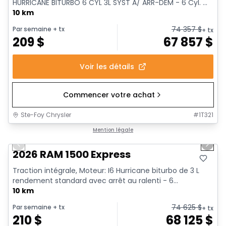
HURRICANE BITURBO 6 CYL 3L SYST A/ ARR-DEM - 6 Cyl. ...
10 km
74 357
$
Par semaine
+ tx
+ tx
209
$
67 857
$
Voir les détails
Commencer votre achat
Ste-Foy Chrysler
#
1T321
1/17
En stock
Mention légale
Previous slide
Next 
2026 RAM 1500 Express
Traction intégrale, Moteur: I6 Hurricane biturbo de 3 L
rendement standard avec arrêt au ralenti - 6...
10 km
74 625
$
Par semaine
+ tx
+ tx
210
$
68 125
$