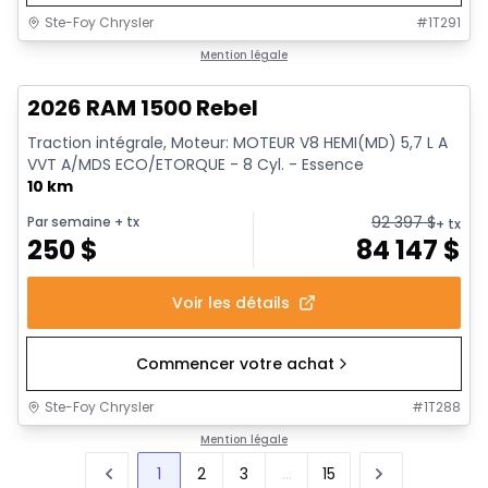
Ste-Foy Chrysler
#
1T291
1/19
En stock
Mention légale
2026 RAM 1500 Rebel
Traction intégrale, Moteur: MOTEUR V8 HEMI(MD) 5,7 L A
VVT A/MDS ECO/ETORQUE - 8 Cyl. - Essence
10 km
92 397
$
Par semaine
+ tx
+ tx
250
$
84 147
$
Voir les détails
Commencer votre achat
Ste-Foy Chrysler
#
1T288
Mention légale
1
2
3
...
15