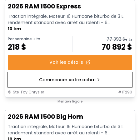
2026 RAM 1500 Express
Traction intégrale, Moteur: I6 Hurricane biturbo de 3 L
rendement standard avec arrêt au ralenti - 6...
10 km
77 392
$
Par semaine
+ tx
+ tx
218
$
70 892
$
Voir les détails
Commencer votre achat
Ste-Foy Chrysler
#
1T290
En stock
Mention légale
2026 RAM 1500 Big Horn
Traction intégrale, Moteur: I6 Hurricane biturbo de 3 L
rendement standard avec arrêt au ralenti - 6...
10 km