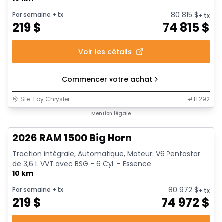
80 815
$
Par semaine
+ tx
+ tx
219
$
74 815
$
Voir les détails
Commencer votre achat
Ste-Foy Chrysler
#
1T292
En stock
Mention légale
2026 RAM 1500 Big Horn
Traction intégrale, Automatique, Moteur: V6 Pentastar
de 3,6 L VVT avec BSG - 6 Cyl. - Essence
10 km
80 972
$
Par semaine
+ tx
+ tx
219
$
74 972
$