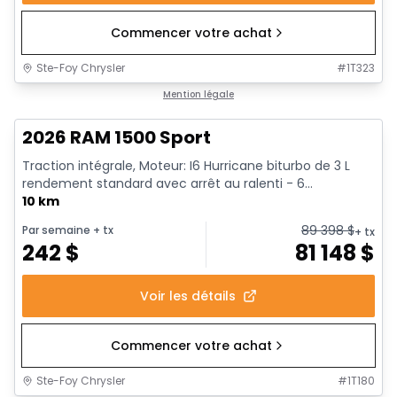
Commencer votre achat
Ste-Foy Chrysler
#
1T323
En stock
Mention légale
2026 RAM 1500 Sport
Traction intégrale, Moteur: I6 Hurricane biturbo de 3 L
rendement standard avec arrêt au ralenti - 6...
10 km
89 398
$
Par semaine
+ tx
+ tx
242
$
81 148
$
Voir les détails
Commencer votre achat
Ste-Foy Chrysler
#
1T180