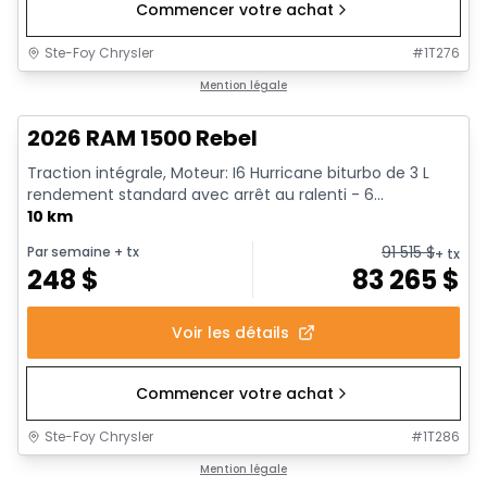
Commencer votre achat
Ste-Foy Chrysler
#
1T276
1/18
En stock
Mention légale
2026 RAM 1500 Rebel
Traction intégrale, Moteur: I6 Hurricane biturbo de 3 L
rendement standard avec arrêt au ralenti - 6...
10 km
91 515
$
Par semaine
+ tx
+ tx
248
$
83 265
$
Voir les détails
Commencer votre achat
Ste-Foy Chrysler
#
1T286
1/19
En stock
Mention légale