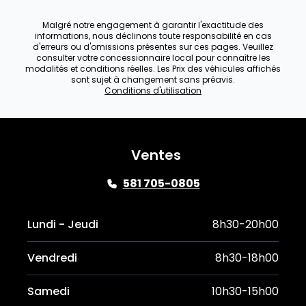
Malgré notre engagement à garantir l'exactitude des
informations, nous déclinons toute responsabilité en cas
d'erreurs ou d'omissions présentes sur ces pages. Veuillez
consulter votre concessionnaire local pour connaître les
modalités et conditions réelles. Les Prix des véhicules affichés
sont sujet à changement sans préavis.
Conditions d'utilisation
Ventes
581 705-0805
Lundi - Jeudi
8h30-20h00
Vendredi
8h30-18h00
Samedi
10h30-15h00