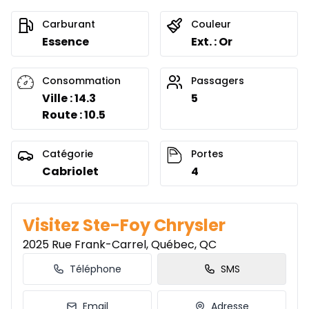
Location sur 60 mois
211
$
/
Sem.
0.00 $ d'acompte • 3.99%
Carburant
Couleur
Essence
Ext. : Or
Location sur 51 mois
Consommation
Passagers
À partir de :
Location sur 51 mois
212
$
/
Sem.
Ville : 14.3
5
0.00 $ d'acompte • 2.99%
Route : 10.5
Catégorie
Portes
Location sur 48 mois
Cabriolet
4
À partir de :
Location sur 48 mois
216
$
/
Sem.
0.00 $ d'acompte • 2.99%
Visitez Ste-Foy Chrysler
2025 Rue Frank-Carrel, Québec, QC
Location sur 42 mois
À partir de :
Téléphone
SMS
Location sur 42 mois
225
$
/
Sem.
0.00 $ d'acompte • 1.49%
Email
Adresse