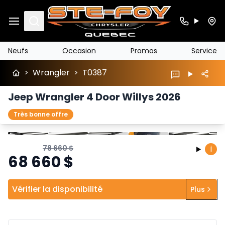
Search
Neufs
Occasion
Promos
Service
>
Wrangler
>
T0387
Jeep Wrangler 4 Door Willys 2026
Très bonne offre
Arrêter
Précédent
Suivant
78 660
$
i
68 660
$
Vérifier la disponibilité
Plus