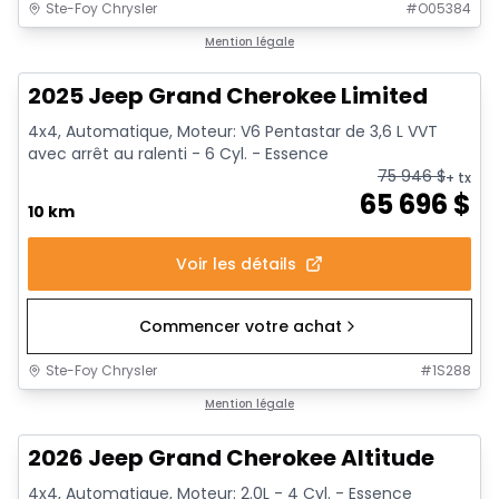
Ste-Foy Chrysler
#
O05384
1/14
Mention légale
2025 Jeep Grand Cherokee Limited
4x4, Automatique, Moteur: V6 Pentastar de 3,6 L VVT
avec arrêt au ralenti - 6 Cyl. - Essence
75 946
$
+ tx
65 696
$
10 km
Voir les détails
Commencer votre achat
Ste-Foy Chrysler
#
1S288
1/20
Mention légale
2026 Jeep Grand Cherokee Altitude
4x4, Automatique, Moteur: 2.0L - 4 Cyl. - Essence