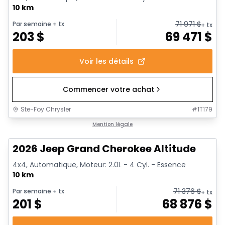
10 km
71 971
$
Par semaine
+ tx
+ tx
203
$
69 471
$
Voir les détails
Commencer votre achat
Ste-Foy Chrysler
#
1T179
1/8
Mention légale
2026 Jeep Grand Cherokee Altitude
4x4, Automatique, Moteur: 2.0L - 4 Cyl. - Essence
10 km
71 376
$
Par semaine
+ tx
+ tx
201
$
68 876
$