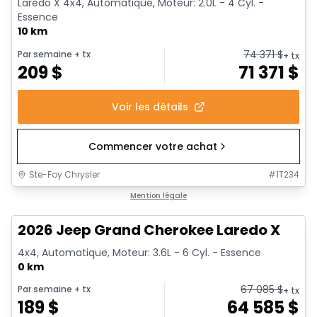
Laredo X 4x4, Automatique, Moteur: 2.0L - 4 Cyl. -
Essence
10 km
74 371
$
Par semaine
+ tx
+ tx
209
$
71 371
$
Voir les détails
Commencer votre achat
Ste-Foy Chrysler
#
1T234
Mention légale
2026 Jeep Grand Cherokee Laredo X
4x4, Automatique, Moteur: 3.6L - 6 Cyl. - Essence
0 km
67 085
$
Par semaine
+ tx
+ tx
189
$
64 585
$