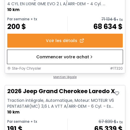
4 CYL EN LIGNE GME EVO 2 L A/ARR-DEM - 4 Cyl. ...
10 km
71 134
$
Par semaine
+ tx
+ tx
200
$
68 634
$
Voir les détails
Commencer votre achat
Ste-Foy Chrysler
#
1T320
Mention légale
2026 Jeep Grand Cherokee Laredo X
Traction intégrale, Automatique, Moteur: MOTEUR V6
PENTASTAR(MC) 3,6 L A VTT A/ARR-DEM - 6 Cyl. - Es...
10 km
67 839
$
Par semaine
+ tx
+ tx
191
$
65 339
$