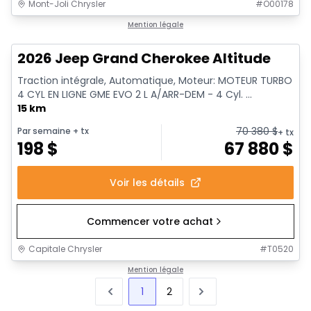
Mont-Joli Chrysler
#
O00178
Mention légale
2026 Jeep Grand Cherokee Altitude
Traction intégrale, Automatique, Moteur: MOTEUR TURBO
4 CYL EN LIGNE GME EVO 2 L A/ARR-DEM - 4 Cyl. ...
15 km
70 380
$
Par semaine
+ tx
+ tx
198
$
67 880
$
Voir les détails
Commencer votre achat
Capitale Chrysler
#
T0520
Mention légale
1
2