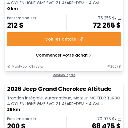
4 CYL EN LIGNE GME EVO 2 L A/ARR-DEM - 4 Cyl. ...
0 km
75 255
$
Par semaine
+ tx
+ tx
212
$
72 255
$
Voir les détails
Commencer votre achat
Mont-Joli Chrysler
#
26278
Mention légale
2026 Jeep Grand Cherokee Altitude
Traction intégrale, Automatique, Moteur: MOTEUR TURBO
4 CYL EN LIGNE GME EVO 2 L A/ARR-DEM - 4 Cyl. ...
25 km
70 975
$
Par semaine
+ tx
+ tx
200
$
68 475
$