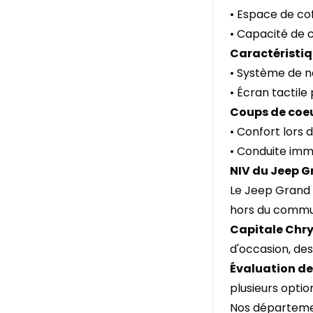
• Espace de co
• Capacité de 
Caractéristiq
• Système de n
• Écran tactile
Coups de coeu
• Confort lors 
• Conduite imm
NIV du Jeep G
Le Jeep Grand 
hors du commun
Capitale Chry
d'occasion, de
Évaluation de
plusieurs opti
Nos départem