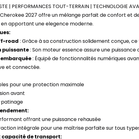
STE | PERFORMANCES TOUT-TERRAIN | TECHNOLOGIE AV
herokee 2027 offre un mélange parfait de confort et de ca
ut en apportant une elegence moderne.
ues:
ff-road
: Grâce à sa construction solidement conçue, ce v
n puissante
: Son moteur essence assure une puissance o
e embarquée
: Équipé de fonctionnalités numériques ava
ive et connectée.
iples pour une protection maximale
ision avant
-patinage
 rendement:
rformant offrant une puissance rehausée
action intégrale pour une maîtrise parfaite sur tous type
 capacité de transport: