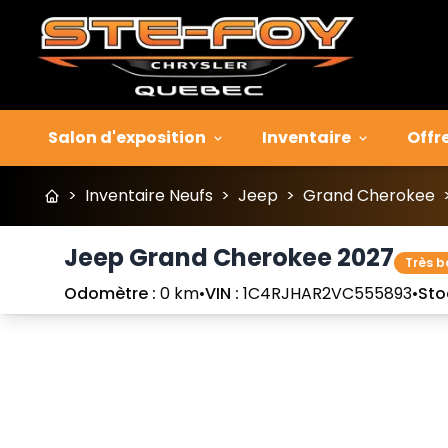
Salon d'exposition
Inventaire
Offr
>
Inventaire Neufs
>
Jeep
>
Grand Cherokee
Jeep Grand Cherokee 2027
Très b
Odomètre :
0 km
•
VIN :
1C4RJHAR2VC555893
•
Sto