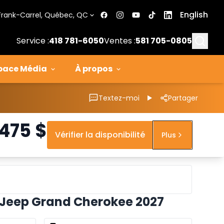
English
Frank-Carrel, Québec, QC
Searc
Service :
418 781-6050
Ventes :
581 705-0805
pace Média
À propos
Textez-moi
Partager
 475
$
Vérifier la disponibilité
Plus
 Jeep Grand Cherokee 2027