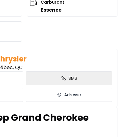
Carburant
Essence
Chrysler
uébec, QC
SMS
Adresse
eep Grand Cherokee