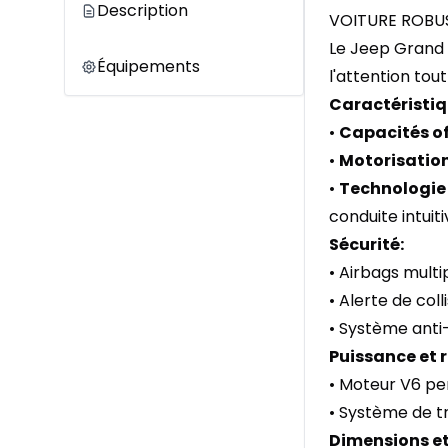
Description
VOITURE ROBU
Le Jeep Grand C
Équipements
l'attention to
Caractéristiq
•
Capacités o
•
Motorisatio
•
Technologi
conduite intuit
Sécurité:
• Airbags mult
• Alerte de coll
• Système anti
Puissance et
• Moteur V6 pe
• Système de tr
Dimensions et