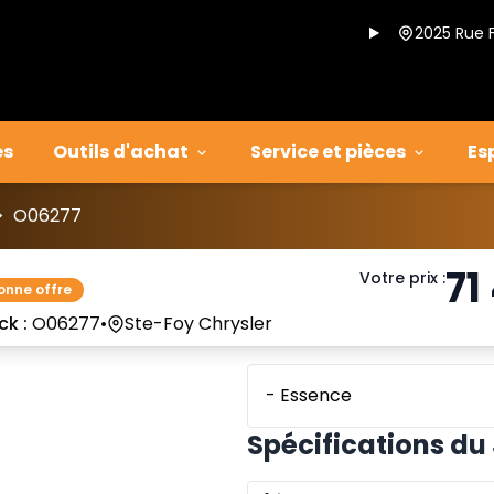
2025 Rue 
es
Outils d'achat
Service et pièces
Es
>
O06277
71
Votre prix
:
onne offre
ck :
O06277
•
Ste-Foy Chrysler
- Essence
Spécifications du