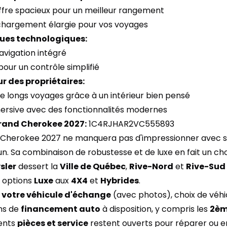
ffre spacieux pour un meilleur rangement
chargement élargie pour vos voyages
ues technologiques:
avigation intégré
 pour un contrôle simplifié
r des propriétaires:
de longs voyages grâce à un intérieur bien pensé
ersive avec des fonctionnalités modernes
rand Cherokee 2027:
1C4RJHAR2VC555893
Cherokee 2027 ne manquera pas d'impressionner avec so
. Sa combinaison de robustesse et de luxe en fait un cho
sler
dessert la
Ville de Québec
,
Rive-Nord
et
Rive-Sud
s options
Luxe
aux
4X4
et
Hybrides
.
 votre véhicule d'échange
(avec photos), choix de véhi
ons de
financement auto
à disposition, y compris les
2èm
ents
pièces et service
restent ouverts pour réparer ou e