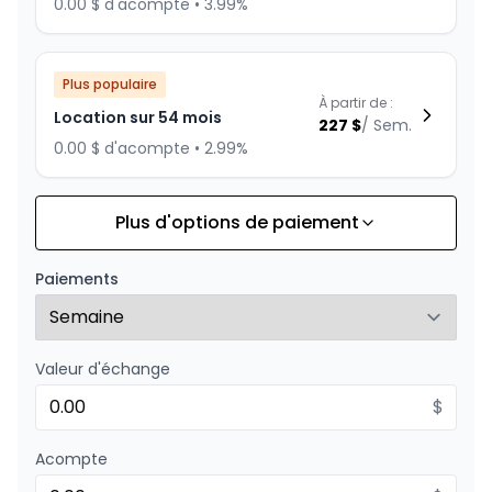
0.00 $ d'acompte • 3.99%
Plus populaire
À partir de :
Location sur 54 mois
227
$
/
Sem.
0.00 $ d'acompte • 2.99%
Plus d'options de paiement
Financement sur 84 mois
À partir de :
Financement sur 84 mois
227
$
/
Sem.
Paiements
0.00 $ d'acompte • 2.99%
Valeur d'échange
Financement sur 72 mois
À partir de :
Financement sur 72 mois
$
253
$
/
Sem.
0.00 $ d'acompte • 1.99%
Acompte