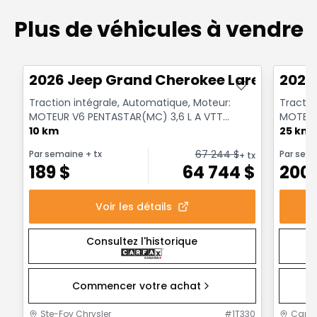
Plus de véhicules à vendre
Très bonne offre
Très b
2026 Jeep Grand Cherokee Laredo X
2026
Traction intégrale, Automatique, Moteur:
Tractio
MOTEUR V6 PENTASTAR(MC) 3,6 L A VTT
MOTEUR
A/ARR-DEM - 6 Cyl. - Es...
10 km
A/ARR-DE
25 km
67 244
$
Par semaine
+ tx
Par sem
+ tx
189
$
64 744
$
200
Voir les détails
Consultez l'historique
Commencer votre achat
Ste-Foy Chrysler
#
1T330
Capit