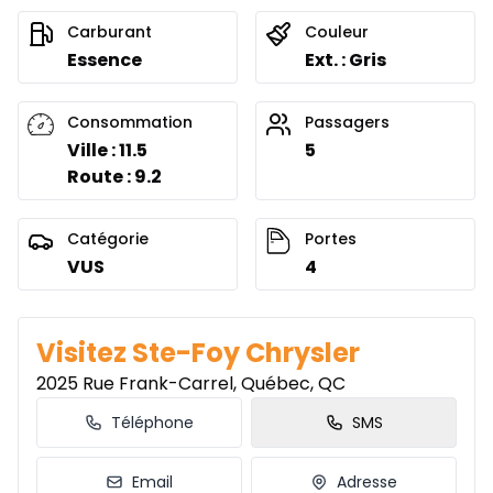
230
$
/
Sem.
0.00 $ d'acompte • 4.49%
Carburant
Couleur
Essence
Ext. : Gris
Location sur 51 mois
Consommation
Passagers
À partir de :
Location sur 51 mois
232
$
/
Sem.
Ville : 11.5
5
0.00 $ d'acompte • 2.99%
Route : 9.2
Catégorie
Portes
Location sur 48 mois
VUS
4
À partir de :
Location sur 48 mois
238
$
/
Sem.
0.00 $ d'acompte • 2.99%
Visitez Ste-Foy Chrysler
2025 Rue Frank-Carrel, Québec, QC
Location sur 42 mois
À partir de :
Téléphone
SMS
Location sur 42 mois
256
$
/
Sem.
0.00 $ d'acompte • 2.99%
Email
Adresse