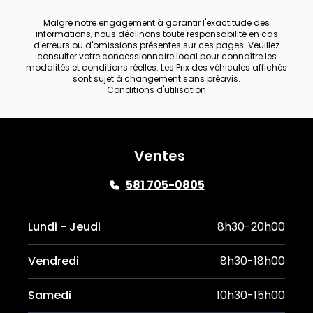
Malgré notre engagement à garantir l'exactitude des
informations, nous déclinons toute responsabilité en cas
d'erreurs ou d'omissions présentes sur ces pages. Veuillez
consulter votre concessionnaire local pour connaître les
modalités et conditions réelles. Les Prix des véhicules affichés
sont sujet à changement sans préavis.
Conditions d'utilisation
Ventes
581 705-0805
Lundi - Jeudi
8h30-20h00
Vendredi
8h30-18h00
Samedi
10h30-15h00