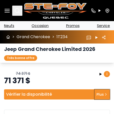
Search
Neufs
Occasion
Promos
Service
>
Grand Cherokee
>
1T234
Jeep Grand Cherokee Limited 2026
Très bonne offre
74 371
$
i
71 371
$
Vérifier la disponibilité
Plus