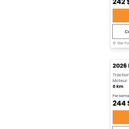
242
C
Ste-Fo
En sto
2026 
Traction
Moteur: 
rendeme
0 km
Par sema
244