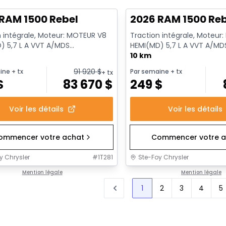
RAM 1500 Rebel
2026 RAM 1500 Re
n intégrale, Moteur: MOTEUR V8
Traction intégrale, Moteur
) 5,7 L A VVT A/MDS
HEMI(MD) 5,7 L A VVT A/MD
RQUE - 8 Cyl. - Essence
ECO/ETORQUE - 8 Cyl. - E
10 km
91 920
$
ine
+ tx
Par semaine
+ tx
+ tx
$
83 670
$
249
$
Voir les détails
Voir les détails
ommencer votre achat
Commencer votre a
y Chrysler
#
1T281
Ste-Foy Chrysler
Mention légale
Mention légale
1
2
3
4
5