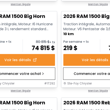
ck
Mention légale
En stock
Mention légale
RAM 1500 Big Horn
2026 RAM 1500 Big
 intégrale, Moteur: I6 Hurricane
Traction intégrale, Automa
 de 3 L rendement standard
Moteur: V6 Pentastar de 3,
t au ralenti - 6...
BSG - 6 Cyl. - Essence
10 km
80 815
$
ine
+ tx
Par semaine
+ tx
+ tx
$
74 815
$
219
$
Voir les détails
Voir les détails
ommencer votre achat
Commencer votre a
y Chrysler
#
1T292
Ste-Foy Chrysler
ck
Mention légale
En stock
Mention légale
RAM 1500 Big Horn
2026 RAM 1500 Re