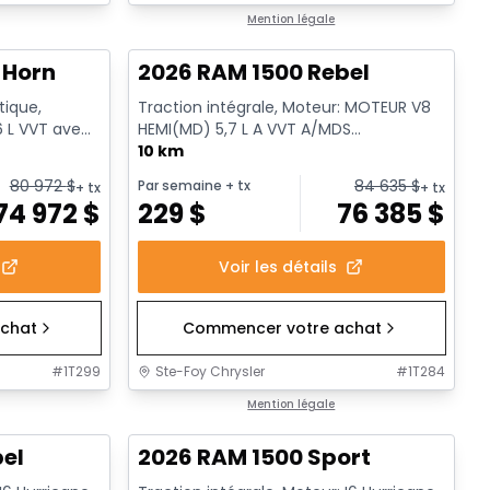
En stock
Mention légale
 Horn
2026 RAM 1500 Rebel
tique,
Traction intégrale, Moteur: MOTEUR V8
6 L VVT avec
HEMI(MD) 5,7 L A VVT A/MDS
ECO/ETORQUE - 8 Cyl. - Essence
10 km
80 972
$
84 635
$
Par semaine
+ tx
+ tx
+ tx
74 972
$
229
$
76 385
$
Voir les détails
chat
Commencer votre achat
#
1T299
Ste-Foy Chrysler
#
1T284
1/19
En stock
Mention légale
bel
2026 RAM 1500 Sport