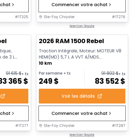
chat
Commencer votre achat
#
1T325
Ste-Foy Chrysler
#
1T276
1/19
En stock
Mention légale
bel
2026 RAM 1500 Rebel
tique,
Traction intégrale, Moteur: MOTEUR V8
o de 3 L
HEMI(MD) 5,7 L A VVT A/MDS
rêt a...
ECO/ETORQUE - 8 Cyl. - Essence
10 km
91 615
$
91 802
$
Par semaine
+ tx
+ tx
+ tx
83 365
$
249
$
83 552
$
Voir les détails
chat
Commencer votre achat
#
1T277
Ste-Foy Chrysler
#
1T287
1/19
En stock
Mention légale