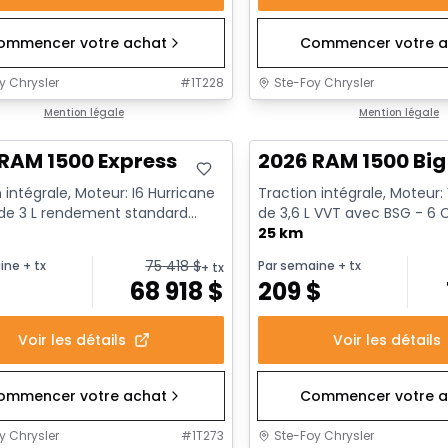
ommencer votre achat
Commencer votre a
y Chrysler
#
1T228
Ste-Foy Chrysler
ck
Mention légale
En stock
Mention légale
RAM 1500 Express
2026 RAM 1500 Big
 intégrale, Moteur: I6 Hurricane
Traction intégrale, Moteur:
 de 3 L rendement standard
de 3,6 L VVT avec BSG - 6 C
t au ralenti - 6...
25 km
75 418
$
ine
+ tx
Par semaine
+ tx
+ tx
$
68 918
$
209
$
Voir les détails
Voir les détails
ommencer votre achat
Commencer votre a
y Chrysler
#
1T273
Ste-Foy Chrysler