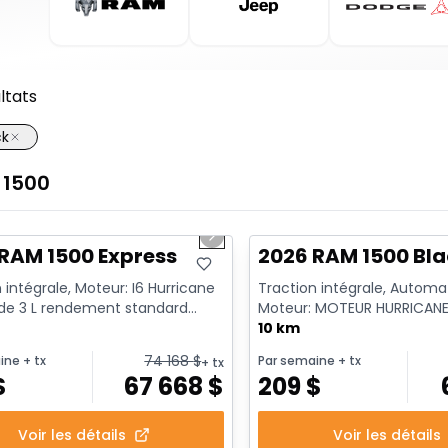
ltats
ck
1500
1/7
ck
En stock
us slide
Next slide
RAM 1500 Express
2026 RAM 1500 Bla
 intégrale, Moteur: I6 Hurricane
Traction intégrale, Automa
 de 3 L rendement standard
Moteur: MOTEUR HURRICANE
t au ralenti - 6...
CYL 3L SYST A/ ARR-DEM - 6 C
10 km
74 168
$
ine
+ tx
Par semaine
+ tx
+ tx
$
67 668
$
209
$
Voir les détails
Voir les détails