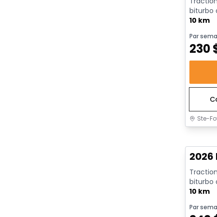
Traction
biturbo
avec arrê
10 km
Par sema
230
C
Ste-Fo
En sto
2026 
Traction
biturbo
avec arrê
10 km
Par sema