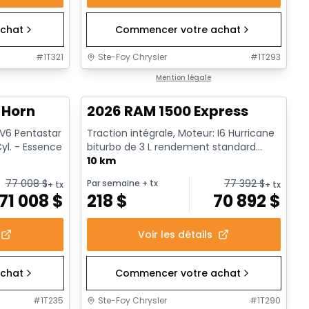
chat
Commencer votre achat
#
1T321
Ste-Foy Chrysler
#
1T293
1/20
En stock
Mention légale
 Horn
2026 RAM 1500 Express
 V6 Pentastar
Traction intégrale, Moteur: I6 Hurricane
yl. - Essence
biturbo de 3 L rendement standard
avec arrêt au ralenti - 6...
10 km
77 008
$
77 392
$
Par semaine
+ tx
+ tx
+ tx
71 008
$
218
$
70 892
$
Voir les détails
chat
Commencer votre achat
#
1T235
Ste-Foy Chrysler
#
1T290