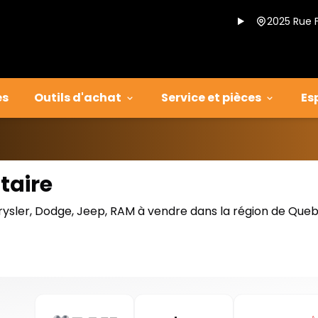
2025 Rue 
es
Outils d'achat
Service et pièces
Es
taire
rysler, Dodge, Jeep, RAM à vendre dans la région de Que