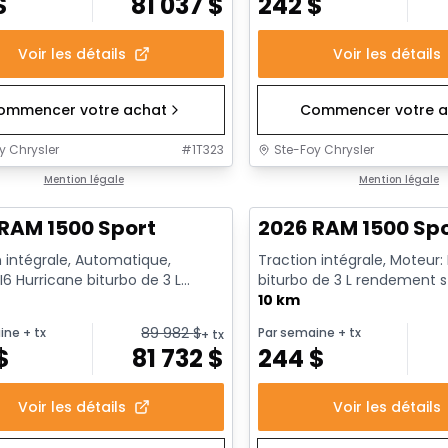
$
81 037
$
242
$
Voir les détails
Voir les détails
ommencer votre achat
Commencer votre a
y Chrysler
#
1T323
Ste-Foy Chrysler
ck
Mention légale
En stock
Mention légale
RAM 1500 Sport
2026 RAM 1500 Sp
 intégrale, Automatique,
Traction intégrale, Moteur:
I6 Hurricane biturbo de 3 L
biturbo de 3 L rendement 
nt standard avec arrêt a...
avec arrêt au ralenti - 6...
10 km
89 982
$
ine
+ tx
Par semaine
+ tx
+ tx
$
81 732
$
244
$
Voir les détails
Voir les détails