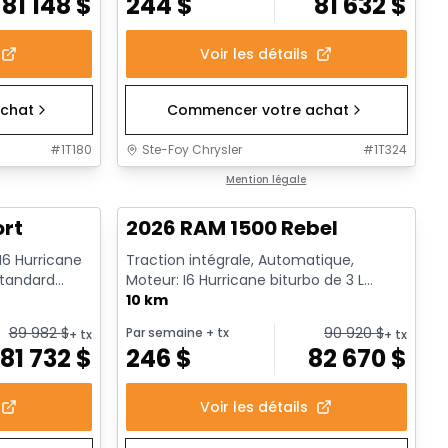
81 148
$
244
$
81 632
$
Voir les détails
chat
Commencer votre achat
#
1T180
Ste-Foy Chrysler
#
1T324
1/18
En stock
Mention légale
ort
2026 RAM 1500 Rebel
 I6 Hurricane
Traction intégrale, Automatique,
standard
Moteur: I6 Hurricane biturbo de 3 L
rendement standard avec arrêt a...
10 km
89 982
$
90 920
$
Par semaine
+ tx
+ tx
+ tx
81 732
$
246
$
82 670
$
Voir les détails