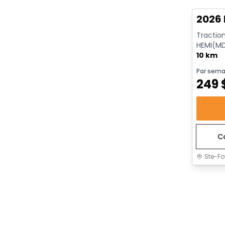
2026 
Tractio
HEMI(MD
ECO/ETO
10 km
Par sema
249
C
Ste-Fo