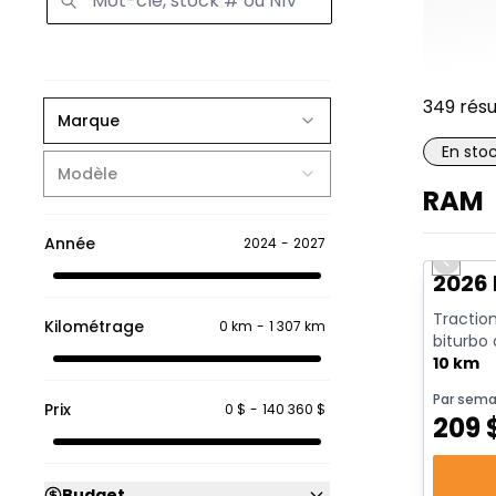
349
résu
Marque
En sto
Modèle
RAM
En sto
Année
2024
-
2027
Previo
2026 
Traction
Kilométrage
0 km
-
1 307 km
biturbo
avec arrê
10 km
Par sema
Prix
0 $
-
140 360 $
209
Budget