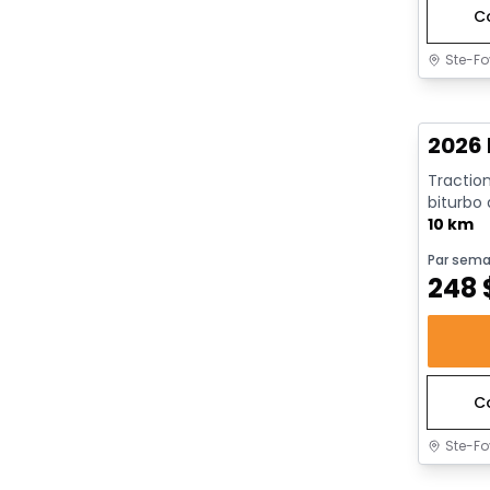
C
Ste-Fo
En sto
2026 
Traction
biturbo
avec arrê
10 km
Par sema
248
C
Ste-Fo
En sto