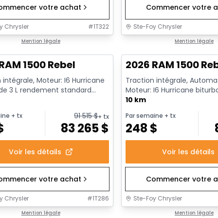
ommencer votre achat
Commencer votre a
y Chrysler
#
1T322
Ste-Foy Chrysler
1/18
ck
Mention légale
En stock
Mention légale
RAM 1500 Rebel
2026 RAM 1500 Re
 intégrale, Moteur: I6 Hurricane
Traction intégrale, Automa
 de 3 L rendement standard
Moteur: I6 Hurricane biturb
t au ralenti - 6...
rendement standard avec ar
10 km
91 515
$
ine
+ tx
Par semaine
+ tx
+ tx
$
83 265
$
248
$
Voir les détails
Voir les détails
ommencer votre achat
Commencer votre a
y Chrysler
#
1T286
Ste-Foy Chrysler
ck
Mention légale
En stock
Mention légale