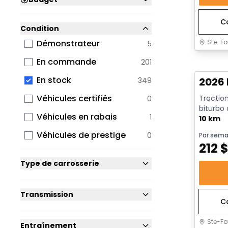
C
Condition
Ste-Fo
Démonstrateur
5
En sto
En commande
201
En stock
2026 
349
Véhicules certifiés
Traction
0
biturbo
Véhicules en rabais
1
avec arrê
10 km
Véhicules de prestige
0
Par sema
212
Type de carrosserie
Transmission
C
Ste-Fo
Entraînement