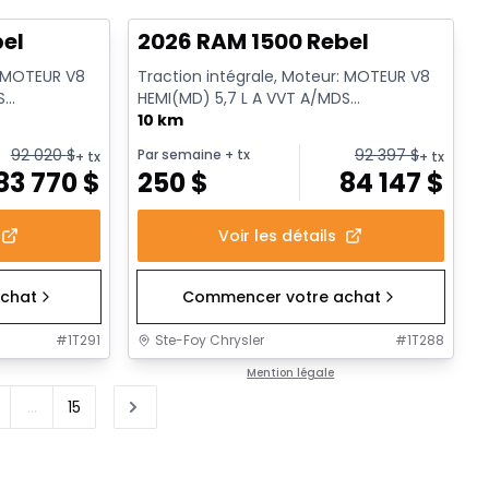
bel
2026 RAM 1500 Rebel
: MOTEUR V8
Traction intégrale, Moteur: MOTEUR V8
S
HEMI(MD) 5,7 L A VVT A/MDS
ssence
ECO/ETORQUE - 8 Cyl. - Essence
10 km
92 020
$
92 397
$
Par semaine
+ tx
+ tx
+ tx
83 770
$
250
$
84 147
$
Voir les détails
chat
Commencer votre achat
#
1T291
Ste-Foy Chrysler
#
1T288
Mention légale
...
15