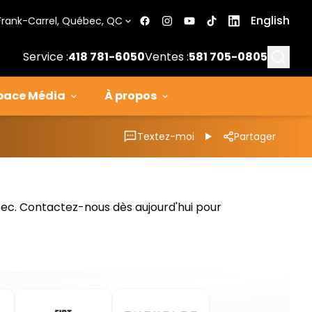
English
Frank-Carrel, Québec, QC
Searc
Service :
418 781-6050
Ventes :
581 705-0805
pace Média
À propos
Textez-moi
Partager
bec. Contactez-nous dès aujourd'hui pour