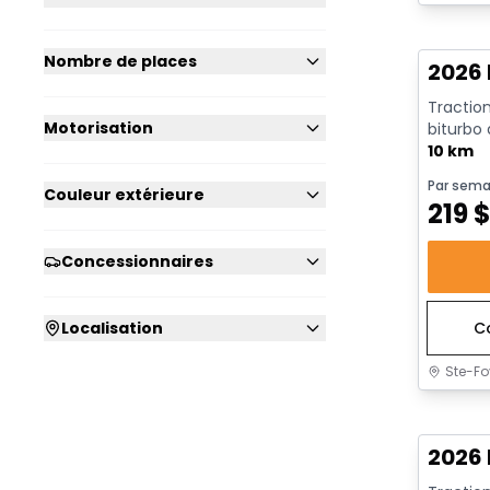
En sto
Nombre de places
2026 
Traction
Motorisation
biturbo
avec arrê
10 km
Par sema
Couleur extérieure
219
Concessionnaires
Localisation
C
Ste-Fo
En sto
2026 