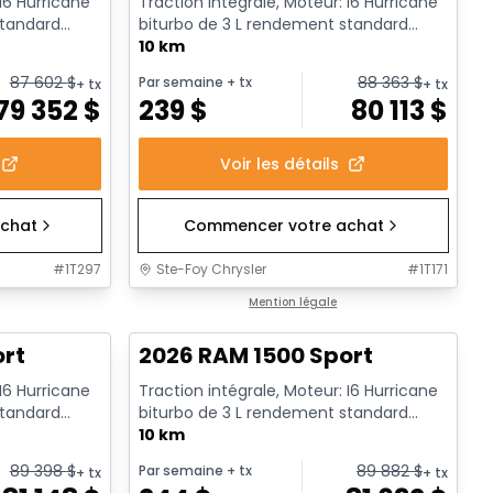
 I6 Hurricane
Traction intégrale, Moteur: I6 Hurricane
standard
biturbo de 3 L rendement standard
avec arrêt au ralenti - 6...
10 km
87 602
$
88 363
$
Par semaine
+ tx
+ tx
+ tx
79 352
$
239
$
80 113
$
Voir les détails
chat
Commencer votre achat
#
1T297
Ste-Foy Chrysler
#
1T171
En stock
Mention légale
ort
2026 RAM 1500 Sport
 I6 Hurricane
Traction intégrale, Moteur: I6 Hurricane
standard
biturbo de 3 L rendement standard
avec arrêt au ralenti - 6...
10 km
89 398
$
89 882
$
Par semaine
+ tx
+ tx
+ tx