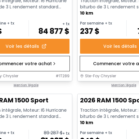
 intégrale, Moteur: I6 Hurricane
Traction intégrale, Moteur:
 de 3 L rendement standard
biturbo de 3 L rendement 
t au ralenti - 6...
avec arrêt au ralenti - 6...
10 km
ine
+ tx
Par semaine
+ tx
+ tx
$
84 877
$
237
$
Voir les détails
Voir les détails
ommencer votre achat
Commencer votre a
y Chrysler
#
1T289
Ste-Foy Chrysler
ck
Mention légale
En stock
Mention légale
RAM 1500 Sport
2026 RAM 1500 Sp
 intégrale, Moteur: I6 Hurricane
Traction intégrale, Moteur:
 de 3 L rendement standard
biturbo de 3 L rendement 
t au ralenti - 6...
avec arrêt au ralenti - 6...
10 km
89 287
$
ine
+ tx
Par semaine
+ tx
+ tx