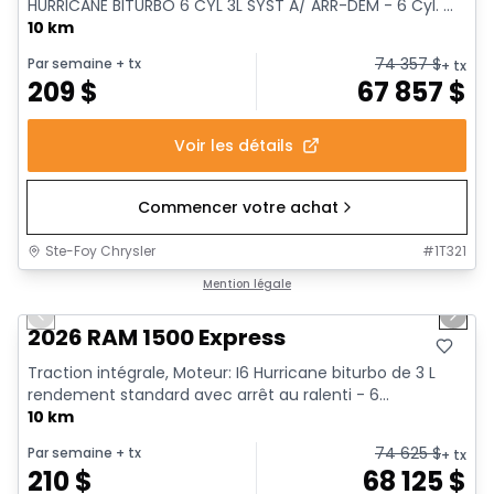
HURRICANE BITURBO 6 CYL 3L SYST A/ ARR-DEM - 6 Cyl. ...
10 km
74 357
$
Par semaine
+ tx
+ tx
209
$
67 857
$
Voir les détails
Commencer votre achat
Ste-Foy Chrysler
#
1T321
1/17
En stock
Mention légale
Previous slide
Next 
2026 RAM 1500 Express
Traction intégrale, Moteur: I6 Hurricane biturbo de 3 L
rendement standard avec arrêt au ralenti - 6...
10 km
74 625
$
Par semaine
+ tx
+ tx
210
$
68 125
$