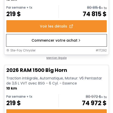
80 815
$
Par semaine
+ tx
+ tx
219
$
74 815
$
Voir les détails
Commencer votre achat
Ste-Foy Chrysler
#
1T292
En stock
Mention légale
2026 RAM 1500 Big Horn
Traction intégrale, Automatique, Moteur: V6 Pentastar
de 3,6 L VVT avec BSG - 6 Cyl. - Essence
10 km
80 972
$
Par semaine
+ tx
+ tx
219
$
74 972
$