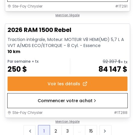
Ste-Foy Chrysler
#
1T291
1/19
En stock
Mention légale
2026 RAM 1500 Rebel
Traction intégrale, Moteur: MOTEUR V8 HEMI(MD) 5,7 L A
VVT A/MDS ECO/ETORQUE - 8 Cyl. - Essence
10 km
92 397
$
Par semaine
+ tx
+ tx
250
$
84 147
$
Voir les détails
Commencer votre achat
Ste-Foy Chrysler
#
1T288
Mention légale
1
2
3
...
15