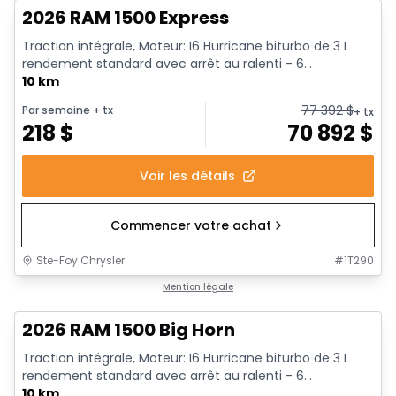
2026 RAM 1500 Express
Traction intégrale, Moteur: I6 Hurricane biturbo de 3 L
rendement standard avec arrêt au ralenti - 6...
10 km
77 392
$
Par semaine
+ tx
+ tx
218
$
70 892
$
Voir les détails
Commencer votre achat
Ste-Foy Chrysler
#
1T290
En stock
Mention légale
2026 RAM 1500 Big Horn
Traction intégrale, Moteur: I6 Hurricane biturbo de 3 L
rendement standard avec arrêt au ralenti - 6...
10 km