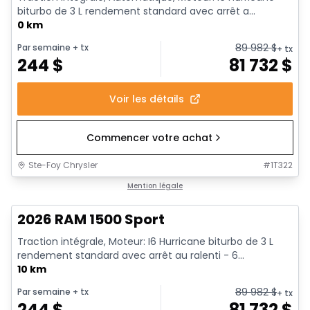
biturbo de 3 L rendement standard avec arrêt a...
0 km
89 982
$
Par semaine
+ tx
+ tx
244
$
81 732
$
Voir les détails
Commencer votre achat
Ste-Foy Chrysler
#
1T322
En stock
Mention légale
2026 RAM 1500 Sport
Traction intégrale, Moteur: I6 Hurricane biturbo de 3 L
rendement standard avec arrêt au ralenti - 6...
10 km
89 982
$
Par semaine
+ tx
+ tx
244
$
81 732
$