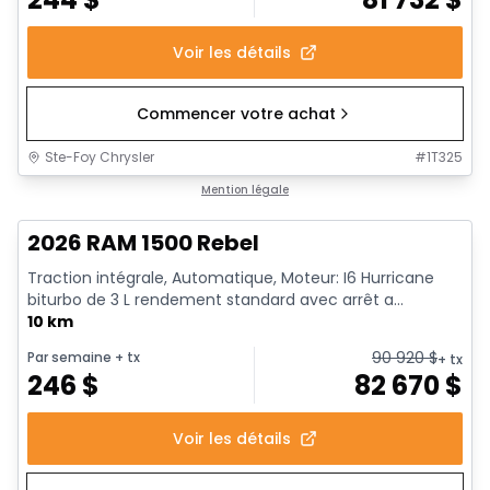
Voir les détails
Commencer votre achat
Ste-Foy Chrysler
#
1T325
1/18
En stock
Mention légale
2026 RAM 1500 Rebel
Traction intégrale, Automatique, Moteur: I6 Hurricane
biturbo de 3 L rendement standard avec arrêt a...
10 km
90 920
$
Par semaine
+ tx
+ tx
246
$
82 670
$
Voir les détails