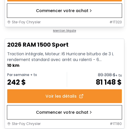
Commencer votre achat
Ste-Foy Chrysler
#
1T323
En stock
Mention légale
2026 RAM 1500 Sport
Traction intégrale, Moteur: I6 Hurricane biturbo de 3 L
rendement standard avec arrêt au ralenti - 6...
10 km
89 398
$
Par semaine
+ tx
+ tx
242
$
81 148
$
Voir les détails
Commencer votre achat
Ste-Foy Chrysler
#
1T180