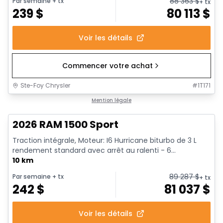
88 363
$
Par semaine
+ tx
+ tx
239
$
80 113
$
Voir les détails
Commencer votre achat
Ste-Foy Chrysler
#
1T171
En stock
Mention légale
2026 RAM 1500 Sport
Traction intégrale, Moteur: I6 Hurricane biturbo de 3 L
rendement standard avec arrêt au ralenti - 6...
10 km
89 287
$
Par semaine
+ tx
+ tx
242
$
81 037
$
Voir les détails