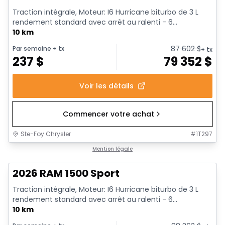
Traction intégrale, Moteur: I6 Hurricane biturbo de 3 L
rendement standard avec arrêt au ralenti - 6...
10 km
87 602
$
Par semaine
+ tx
+ tx
237
$
79 352
$
Voir les détails
Commencer votre achat
Ste-Foy Chrysler
#
1T297
1/19
En stock
Mention légale
2026 RAM 1500 Sport
Traction intégrale, Moteur: I6 Hurricane biturbo de 3 L
rendement standard avec arrêt au ralenti - 6...
10 km