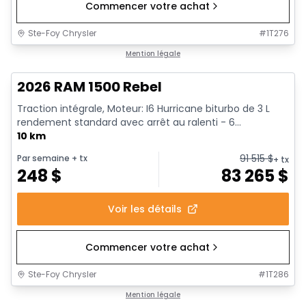
Commencer votre achat
Ste-Foy Chrysler
#
1T276
1/18
En stock
Mention légale
2026 RAM 1500 Rebel
Traction intégrale, Moteur: I6 Hurricane biturbo de 3 L
rendement standard avec arrêt au ralenti - 6...
10 km
91 515
$
Par semaine
+ tx
+ tx
248
$
83 265
$
Voir les détails
Commencer votre achat
Ste-Foy Chrysler
#
1T286
1/19
En stock
Mention légale