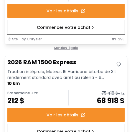
Voir les détails
Commencer votre achat
Ste-Foy Chrysler
#
1T293
En stock
Mention légale
2026 RAM 1500 Express
Traction intégrale, Moteur: I6 Hurricane biturbo de 3 L
rendement standard avec arrêt au ralenti - 6...
10 km
75 418
$
Par semaine
+ tx
+ tx
212
$
68 918
$
Voir les détails
Commencer votre achat