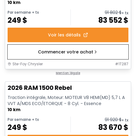
10 km
91 802
$
Par semaine
+ tx
+ tx
249
$
83 552
$
Voir les détails
Commencer votre achat
Ste-Foy Chrysler
#
1T287
En stock
Mention légale
2026 RAM 1500 Rebel
Traction intégrale, Moteur: MOTEUR V8 HEMI(MD) 5,7 L A
VVT A/MDS ECO/ETORQUE - 8 Cyl. - Essence
10 km
91 920
$
Par semaine
+ tx
+ tx
249
$
83 670
$