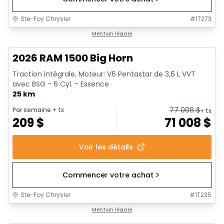
Ste-Foy Chrysler
#
1T273
1/20
En stock
Mention légale
2026 RAM 1500 Big Horn
Traction intégrale, Moteur: V6 Pentastar de 3,6 L VVT
avec BSG - 6 Cyl. - Essence
25 km
77 008
$
Par semaine
+ tx
+ tx
209
$
71 008
$
Voir les détails
Commencer votre achat
Ste-Foy Chrysler
#
1T235
En stock
Mention légale