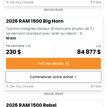
Ste-Foy Chrysler
#
1T284
En stock
Mention légale
2026 RAM 1500 Big Horn
Traction intégrale, Moteur: I6 Hurricane biturbo de 3 L
rendement standard avec arrêt au ralenti - 6...
10 km
Par semaine
+ tx
+ tx
230
$
84 877
$
Voir les détails
Commencer votre achat
Ste-Foy Chrysler
#
1T289
En stock
Mention légale
2026 RAM 1500 Rebel