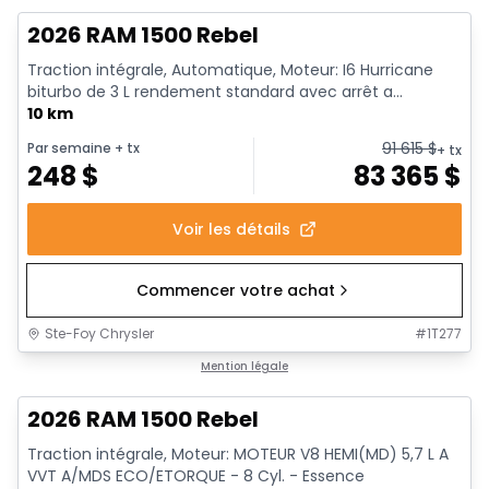
2026 RAM 1500 Rebel
Traction intégrale, Automatique, Moteur: I6 Hurricane
biturbo de 3 L rendement standard avec arrêt a...
10 km
91 615
$
Par semaine
+ tx
+ tx
248
$
83 365
$
Voir les détails
Commencer votre achat
Ste-Foy Chrysler
#
1T277
En stock
Mention légale
2026 RAM 1500 Rebel
Traction intégrale, Moteur: MOTEUR V8 HEMI(MD) 5,7 L A
VVT A/MDS ECO/ETORQUE - 8 Cyl. - Essence