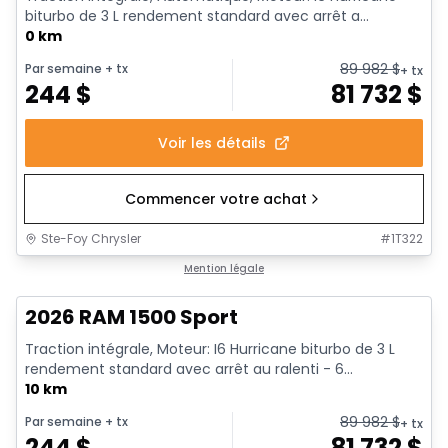
biturbo de 3 L rendement standard avec arrêt a...
0 km
89 982
$
Par semaine
+ tx
+ tx
244
$
81 732
$
Voir les détails
Commencer votre achat
Ste-Foy Chrysler
#
1T322
En stock
Mention légale
2026 RAM 1500 Sport
Traction intégrale, Moteur: I6 Hurricane biturbo de 3 L
rendement standard avec arrêt au ralenti - 6...
10 km
89 982
$
Par semaine
+ tx
+ tx
244
$
81 732
$