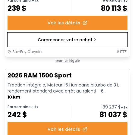
88 363
$
Par semaine
+ tx
+ tx
239
$
80 113
$
Voir les détails
Commencer votre achat
Ste-Foy Chrysler
#
1T171
En stock
Mention légale
2026 RAM 1500 Sport
Traction intégrale, Moteur: I6 Hurricane biturbo de 3 L
rendement standard avec arrêt au ralenti - 6...
10 km
89 287
$
Par semaine
+ tx
+ tx
242
$
81 037
$
Voir les détails