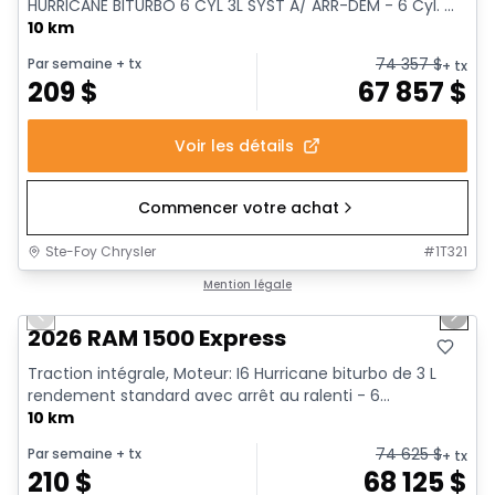
HURRICANE BITURBO 6 CYL 3L SYST A/ ARR-DEM - 6 Cyl. ...
10 km
74 357
$
Par semaine
+ tx
+ tx
209
$
67 857
$
Voir les détails
Commencer votre achat
Ste-Foy Chrysler
#
1T321
1/17
En stock
Mention légale
Previous slide
Next 
2026 RAM 1500 Express
Traction intégrale, Moteur: I6 Hurricane biturbo de 3 L
rendement standard avec arrêt au ralenti - 6...
10 km
74 625
$
Par semaine
+ tx
+ tx
210
$
68 125
$