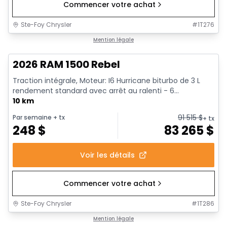
Commencer votre achat
Ste-Foy Chrysler
#
1T276
1/18
En stock
Mention légale
2026 RAM 1500 Rebel
Traction intégrale, Moteur: I6 Hurricane biturbo de 3 L
rendement standard avec arrêt au ralenti - 6...
10 km
91 515
$
Par semaine
+ tx
+ tx
248
$
83 265
$
Voir les détails
Commencer votre achat
Ste-Foy Chrysler
#
1T286
1/19
En stock
Mention légale