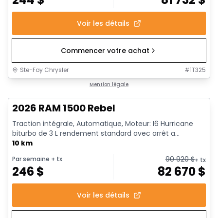
Voir les détails
Commencer votre achat
Ste-Foy Chrysler
#
1T325
1/18
En stock
Mention légale
2026 RAM 1500 Rebel
Traction intégrale, Automatique, Moteur: I6 Hurricane
biturbo de 3 L rendement standard avec arrêt a...
10 km
90 920
$
Par semaine
+ tx
+ tx
246
$
82 670
$
Voir les détails