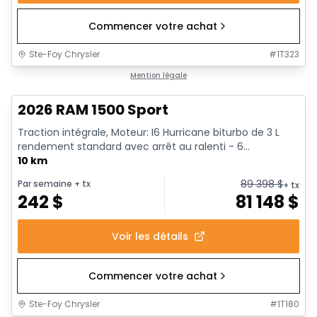
Commencer votre achat
Ste-Foy Chrysler
#
1T323
En stock
Mention légale
2026 RAM 1500 Sport
Traction intégrale, Moteur: I6 Hurricane biturbo de 3 L
rendement standard avec arrêt au ralenti - 6...
10 km
89 398
$
Par semaine
+ tx
+ tx
242
$
81 148
$
Voir les détails
Commencer votre achat
Ste-Foy Chrysler
#
1T180