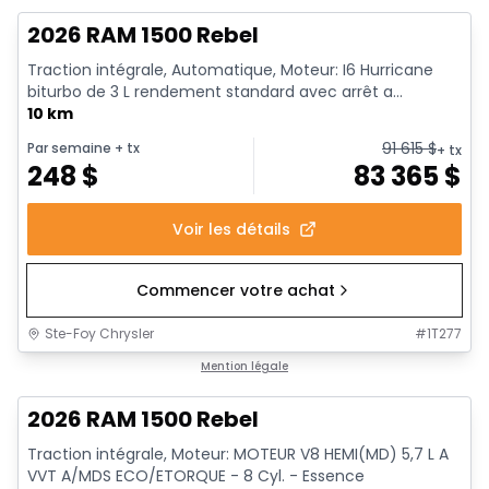
2026 RAM 1500 Rebel
Traction intégrale, Automatique, Moteur: I6 Hurricane
biturbo de 3 L rendement standard avec arrêt a...
10 km
91 615
$
Par semaine
+ tx
+ tx
248
$
83 365
$
Voir les détails
Commencer votre achat
Ste-Foy Chrysler
#
1T277
En stock
Mention légale
2026 RAM 1500 Rebel
Traction intégrale, Moteur: MOTEUR V8 HEMI(MD) 5,7 L A
VVT A/MDS ECO/ETORQUE - 8 Cyl. - Essence