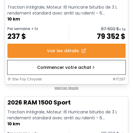
Traction intégrale, Moteur: I6 Hurricane biturbo de 3 L
rendement standard avec arrêt au ralenti - 6...
10 km
87 602
$
Par semaine
+ tx
+ tx
237
$
79 352
$
Voir les détails
Commencer votre achat
Ste-Foy Chrysler
#
1T297
1/19
En stock
Mention légale
2026 RAM 1500 Sport
Traction intégrale, Moteur: I6 Hurricane biturbo de 3 L
rendement standard avec arrêt au ralenti - 6...
10 km