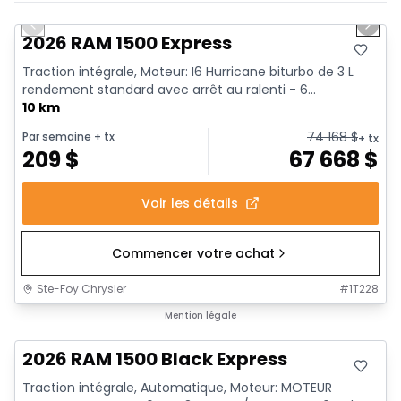
En stock
Previous slide
Next 
2026 RAM 1500 Express
Traction intégrale, Moteur: I6 Hurricane biturbo de 3 L
rendement standard avec arrêt au ralenti - 6...
10 km
74 168
$
Par semaine
+ tx
+ tx
209
$
67 668
$
Voir les détails
Commencer votre achat
Ste-Foy Chrysler
#
1T228
En stock
Mention légale
2026 RAM 1500 Black Express
Traction intégrale, Automatique, Moteur: MOTEUR