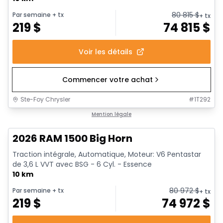
80 815
$
Par semaine
+ tx
+ tx
219
$
74 815
$
Voir les détails
Commencer votre achat
Ste-Foy Chrysler
#
1T292
En stock
Mention légale
2026 RAM 1500 Big Horn
Traction intégrale, Automatique, Moteur: V6 Pentastar
de 3,6 L VVT avec BSG - 6 Cyl. - Essence
10 km
80 972
$
Par semaine
+ tx
+ tx
219
$
74 972
$