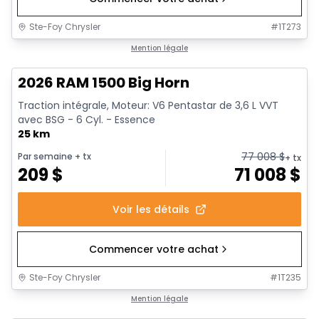
Ste-Foy Chrysler
#
1T273
1/20
En stock
Mention légale
2026 RAM 1500 Big Horn
Traction intégrale, Moteur: V6 Pentastar de 3,6 L VVT
avec BSG - 6 Cyl. - Essence
25 km
77 008
$
Par semaine
+ tx
+ tx
209
$
71 008
$
Voir les détails
Commencer votre achat
Ste-Foy Chrysler
#
1T235
En stock
Mention légale