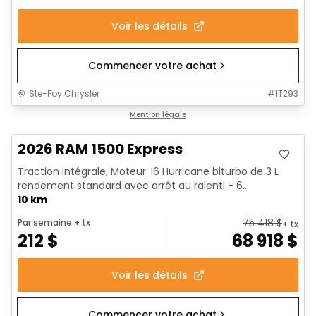
Voir les détails
Commencer votre achat
Ste-Foy Chrysler
#
1T293
En stock
Mention légale
2026 RAM 1500 Express
Traction intégrale, Moteur: I6 Hurricane biturbo de 3 L
rendement standard avec arrêt au ralenti - 6...
10 km
75 418
$
Par semaine
+ tx
+ tx
212
$
68 918
$
Voir les détails
Commencer votre achat