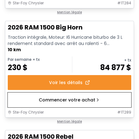
Ste-Foy Chrysler
#
1T284
En stock
Mention légale
2026 RAM 1500 Big Horn
Traction intégrale, Moteur: I6 Hurricane biturbo de 3 L
rendement standard avec arrêt au ralenti - 6...
10 km
Par semaine
+ tx
+ tx
230
$
84 877
$
Voir les détails
Commencer votre achat
Ste-Foy Chrysler
#
1T289
En stock
Mention légale
2026 RAM 1500 Rebel