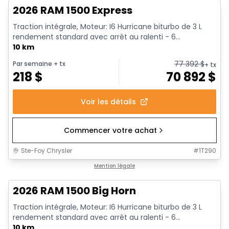
2026 RAM 1500 Express
Traction intégrale, Moteur: I6 Hurricane biturbo de 3 L
rendement standard avec arrêt au ralenti - 6...
10 km
77 392
$
Par semaine
+ tx
+ tx
218
$
70 892
$
Voir les détails
Commencer votre achat
Ste-Foy Chrysler
#
1T290
En stock
Mention légale
2026 RAM 1500 Big Horn
Traction intégrale, Moteur: I6 Hurricane biturbo de 3 L
rendement standard avec arrêt au ralenti - 6...
10 km