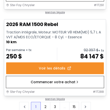
Ste-Foy Chrysler
#
1T291
1/19
En stock
Mention légale
2026 RAM 1500 Rebel
Traction intégrale, Moteur: MOTEUR V8 HEMI(MD) 5,7 L A
VVT A/MDS ECO/ETORQUE - 8 Cyl. - Essence
10 km
92 397
$
Par semaine
+ tx
+ tx
250
$
84 147
$
Voir les détails
Commencer votre achat
Ste-Foy Chrysler
#
1T288
Mention légale
1
2
3
...
15