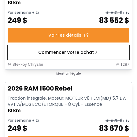
10 km
91 802
$
Par semaine
+ tx
+ tx
249
$
83 552
$
Voir les détails
Commencer votre achat
Ste-Foy Chrysler
#
1T287
En stock
Mention légale
2026 RAM 1500 Rebel
Traction intégrale, Moteur: MOTEUR V8 HEMI(MD) 5,7 L A
VVT A/MDS ECO/ETORQUE - 8 Cyl. - Essence
10 km
91 920
$
Par semaine
+ tx
+ tx
249
$
83 670
$