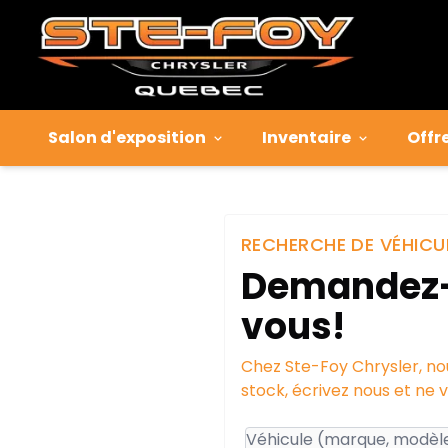
Salon d'exposition
Inventaire
Offr
RECHERCHE DE VÉHICU
Demandez-n
vous!
Chez Ste-Foy Chrysler, nou
stock, écrivez nous et ne 