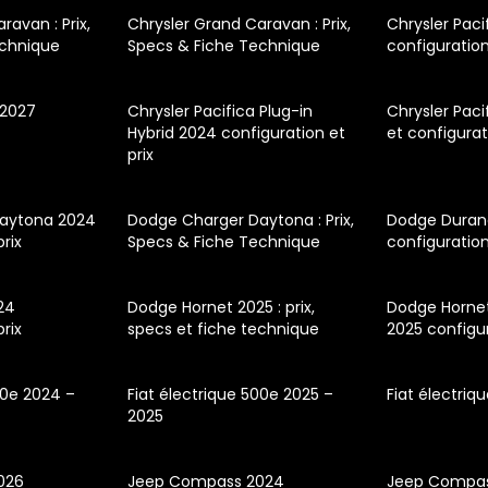
ravan : Prix,
Chrysler Grand Caravan : Prix,
Chrysler Paci
echnique
Specs & Fiche Technique
configuration
 2027
Chrysler Pacifica Plug-in
Chrysler Pacif
Hybrid 2024 configuration et
et configura
prix
aytona 2024
Dodge Charger Daytona : Prix,
Dodge Duran
prix
Specs & Fiche Technique
configuration
24
Dodge Hornet 2025 : prix,
Dodge Hornet
prix
specs et fiche technique
2025 configur
00e 2024 –
Fiat électrique 500e 2025 –
Fiat électriq
2025
026
Jeep Compass 2024
Jeep Compass