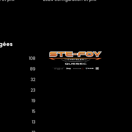
gées
108
89
32
23
19
15
13