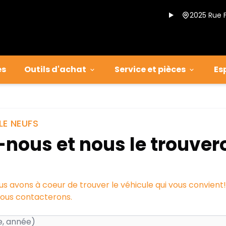
2025 Rue 
es
Outils d'achat
Service et pièces
Es
LE NEUFS
ous et nous le trouver
s avons à coeur de trouver le véhicule qui vous convient!
vous contacterons.