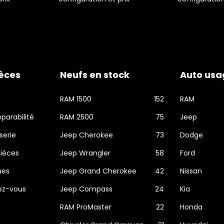
ièces
Neufs en stock
Auto usa
RAM 1500
152
RAM
éparabilité
RAM 2500
75
Jeep
serie
Jeep Cherokee
73
Dodge
ièces
Jeep Wrangler
58
Ford
ues
Jeep Grand Cherokee
42
Nissan
dez-vous
Jeep Compass
24
Kia
RAM ProMaster
22
Honda