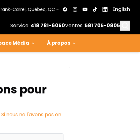
English
Frank-Carrel, Québec, QC
Searc
Service :
418 781-6050
Ventes :
581 705-0805
pace Média
À propos
ons pour
 Si nous ne l'avons pas en