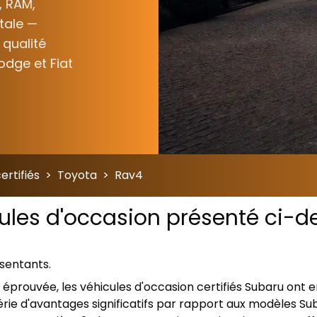
, RAM,
otale —
 qualité
odge et Fiat
ertifiés
>
Toyota
>
Rav4
cules d'occasion présenté ci-de
ésentants.
ien éprouvée, les véhicules d'occasion certifiés Subaru on
rie d'avantages significatifs par rapport aux modèles Sub