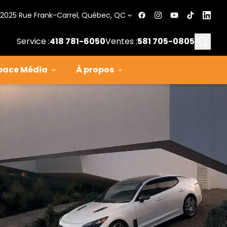
2025 Rue Frank-Carrel, Québec, QC
Searc
Service :
418 781-6050
Ventes :
581 705-0805
pace Média
À propos