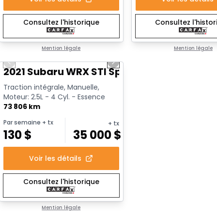
Consultez l'historique
Consultez l'histo
1/16
Mention légale
Mention légale
Previous slide
Next slide
Vidéo disponible
2021 Subaru WRX STI Sport
Traction intégrale, Manuelle,
Moteur: 2.5L - 4 Cyl. - Essence
73 806 km
Par semaine
+ tx
+ tx
130
$
35 000
$
Voir les détails
Consultez l'historique
Mention légale