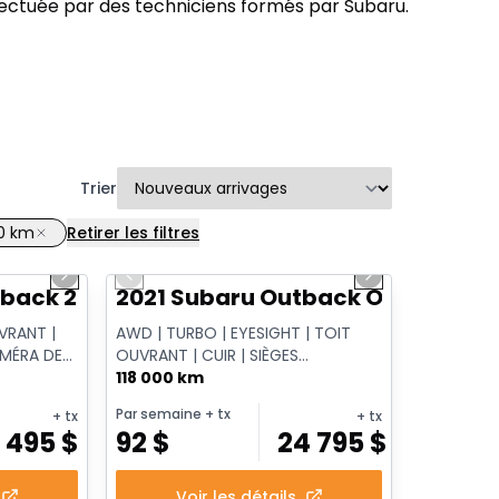
fectuée par des techniciens formés par Subaru.
Trier
00 km
Retirer les filtres
1/11
1/14
Next slide
Previous slide
Next slide
Vidéo disponible
back 2.5i Touring
2021 Subaru Outback Outdoor XT
VRANT |
AWD | TURBO | EYESIGHT | TOIT
AMÉRA DE
OUVRANT | CUIR | SIÈGES
| HAYON
CHAUFFANTS | APPLE CARPLAY |
118 000 km
CAMÉRA | HAYON ÉL...
Par semaine
+ tx
+ tx
+ tx
6 495
$
92
$
24 795
$
Voir les détails