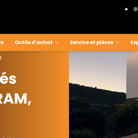
es
Outils d'achat
Service et pièces
Es
E
iés
 RAM,