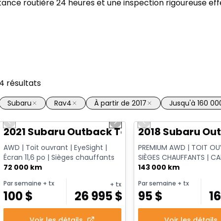
ance routière 24 heures et une inspection rigoureuse ef
4
résultats
Subaru
Rav4
À partir de 2017
Jusqu'à 160 0
1/14
Previous slide
Next slide
Previous slide
2021 Subaru Outback Touring
2018 Subaru Out
AWD | Toit ouvrant | EyeSight |
PREMIUM AWD | TOIT OU
Écran 11,6 po | Sièges chauffants
SIÈGES CHAUFFANTS | C
72 000 km
RECUL | APPLE CARPLAY 
143 000 km
ÉLECTRIQUE ...
Par semaine
+ tx
Par semaine
+ tx
+ tx
100
$
26 995
$
95
$
1
Voir les détails
Voir les détails