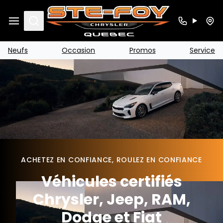
Search
Neufs
Occasion
Promos
Service
ACHETEZ EN CONFIANCE, ROULEZ EN CONFIANCE
Véhicules certifiés
Chrysler, Jeep, RAM,
Dodge et Fiat