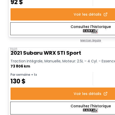
92
$
Voir les détails
Consultez l'historique
Mention légale
Previous slide
Vidéo disponible
2021 Subaru WRX STI Sport
Traction intégrale, Manuelle, Moteur: 2.5L - 4 Cyl. - Essenc
73 806 km
Par semaine
+ tx
130
$
Voir les détails
Consultez l'historique