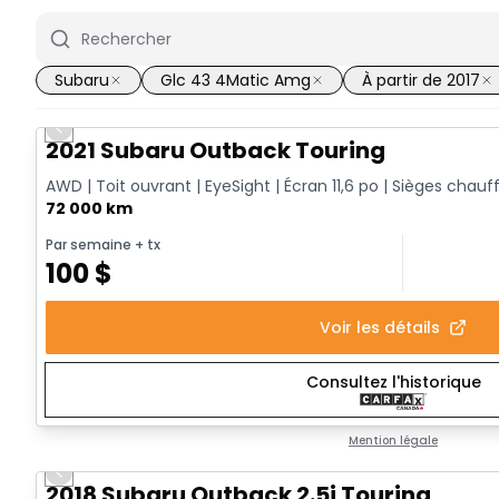
Subaru
Glc 43 4Matic Amg
À partir de 2017
Previous slide
2021 Subaru Outback Touring
AWD | Toit ouvrant | EyeSight | Écran 11,6 po | Sièges chauf
72 000 km
Par semaine
+ tx
100
$
Voir les détails
Consultez l'historique
Mention légale
Previous slide
2018 Subaru Outback 2.5i Touring