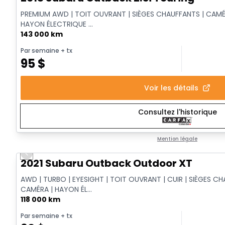
PREMIUM AWD | TOIT OUVRANT | SIÈGES CHAUFFANTS | CAMÉR
HAYON ÉLECTRIQUE ...
143 000 km
Par semaine
+ tx
95
$
Voir les détails
Consultez l'historique
Mention légale
Previous slide
Vidéo disponible
2021 Subaru Outback Outdoor XT
AWD | TURBO | EYESIGHT | TOIT OUVRANT | CUIR | SIÈGES CH
CAMÉRA | HAYON ÉL...
118 000 km
Par semaine
+ tx