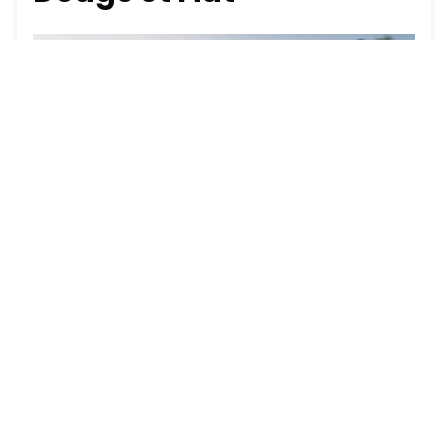
Voici les critères qui donnent
droit au statut de véhicule
d'occasion certifié Chrysler,
Jeep, RAM, Dodge et Fiat :
être âgé de moins de huit ans