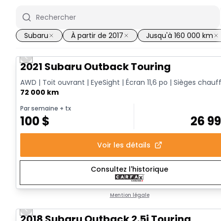
Subaru
À partir de 2017
Jusqu'à 160 000 km
Previous slide
2021 Subaru Outback Touring
AWD | Toit ouvrant | EyeSight | Écran 11,6 po | Sièges chauf
72 000 km
Par semaine
+ tx
100
$
26 9
Voir les détails
Consultez l'historique
Mention légale
Previous slide
2018 Subaru Outback 2.5i Touring