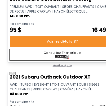
PREMIUM AWD | TOIT OUVRANT | SIÈGES CHAUFFANTS | CAM
DE RECUL | APPLE CARPLAY | HAYON ÉLECTRIQUE ...
143 000 km
Par semaine
+ tx
95
$
16 4
Voir les détails
Consultez l'historique
Mention légale
Previous slide
Vidéo disponible
2021 Subaru Outback Outdoor XT
AWD | TURBO | EYESIGHT | TOIT OUVRANT | CUIR | SIÈGES
CHAUFFANTS | APPLE CARPLAY | CAMÉRA | HAYON ÉL...
118 000 km
Par semaine
+ tx