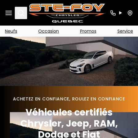
Search
Neufs
Occasion
Promos
Service
ACHETEZ EN CONFIANCE, ROULEZ EN CONFIANCE
Véhicules certifiés
Chrysler, Jeep, RAM,
Dodge et Fiat