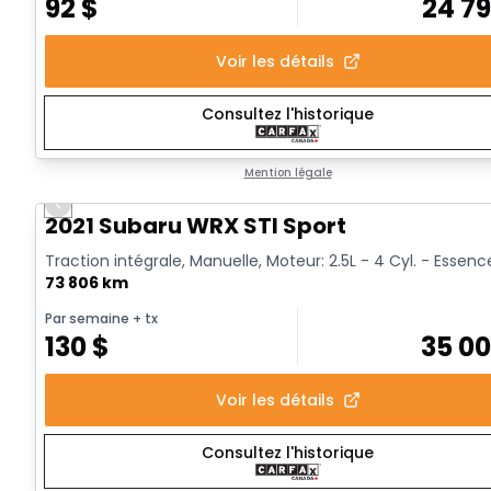
92
$
24 7
Voir les détails
Consultez l'historique
Mention légale
Previous slide
Vidéo disponible
2021 Subaru WRX STI Sport
Traction intégrale, Manuelle, Moteur: 2.5L - 4 Cyl. - Essenc
73 806 km
Par semaine
+ tx
130
$
35 0
Voir les détails
Consultez l'historique