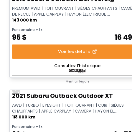
PREMIUM AWD | TOIT OUVRANT | SIÈGES CHAUFFANTS | CAM
DE RECUL | APPLE CARPLAY | HAYON ÉLECTRIQUE ...
143 000 km
Par semaine
+ tx
95
$
16 4
Voir les détails
Consultez l'historique
Mention légale
Previous slide
Vidéo disponible
2021 Subaru Outback Outdoor XT
AWD | TURBO | EYESIGHT | TOIT OUVRANT | CUIR | SIÈGES
CHAUFFANTS | APPLE CARPLAY | CAMÉRA | HAYON ÉL...
118 000 km
Par semaine
+ tx