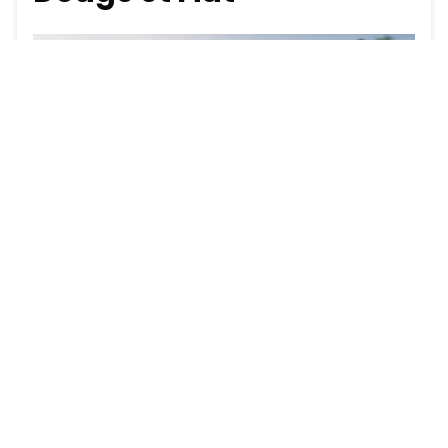
Voici les critères qui donnent
droit au statut de véhicule
d'occasion certifié Chrysler,
Jeep, RAM, Dodge et Fiat :
être âgé de moins de huit ans