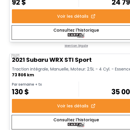
92
$
24 7
Voir les détails
Consultez l'historique
Mention légale
Previous slide
Vidéo disponible
2021 Subaru WRX STI Sport
Traction intégrale, Manuelle, Moteur: 2.5L - 4 Cyl. - Essenc
73 806 km
Par semaine
+ tx
130
$
35 0
Voir les détails
Consultez l'historique