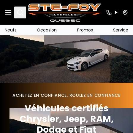
Search
Neufs
Occasion
Promos
Service
ACHETEZ EN CONFIANCE, ROULEZ EN CONFIANCE
Véhicules certifiés
Chrysler, Jeep, RAM,
Dodge et Fiat