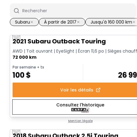
Subaru
À partir de 2017
Jusqu'à 160 000 km
Previous slide
2021 Subaru Outback Touring
AWD | Toit ouvrant | EyeSight | Écran 11,6 po | Sièges chauf
72 000 km
Par semaine
+ tx
100
$
26 9
Voir les détails
Consultez l'historique
Mention légale
Previous slide
2018 Subaru Outback 2.5i Touring