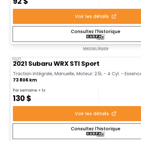
92
$
Voir les détails
Consultez l'historique
Mention légale
Previous slide
Vidéo disponible
2021 Subaru WRX STI Sport
Traction intégrale, Manuelle, Moteur: 2.5L - 4 Cyl. - Essenc
73 806 km
Par semaine
+ tx
130
$
Voir les détails
Consultez l'historique