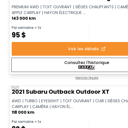
PREMIUM AWD | TOIT OUVRANT | SIÈGES CHAUFFANTS | CAMÉ
APPLE CARPLAY | HAYON ÉLECTRIQUE ...
143 000 km
Par semaine
+ tx
95
$
Voir les détails
Consultez l'historique
Mention légale
Previous slide
Vidéo disponible
2021 Subaru Outback Outdoor XT
AWD | TURBO | EYESIGHT | TOIT OUVRANT | CUIR | SIÈGES CH
CARPLAY | CAMÉRA | HAYON ÉL...
118 000 km
Par semaine
+ tx