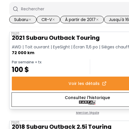
Subaru
CR-V
À partir de 2017
Jusqu'à 1
Previous slide
2021 Subaru Outback Touring
AWD | Toit ouvrant | EyeSight | Écran 11,6 po | Sièges chauf
72 000 km
Par semaine
+ tx
100
$
Voir les détails
Consultez l'historique
Mention légale
Previous slide
2018 Subaru Outback 2.5i Touring