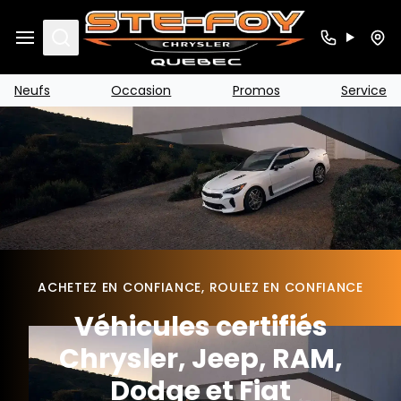
Search
Neufs
Occasion
Promos
Service
ACHETEZ EN CONFIANCE, ROULEZ EN CONFIANCE
Véhicules certifiés
Chrysler, Jeep, RAM,
Dodge et Fiat