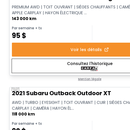
PREMIUM AWD | TOIT OUVRANT | SIÈGES CHAUFFANTS | CAMÉ
APPLE CARPLAY | HAYON ÉLECTRIQUE ...
143 000 km
Par semaine
+ tx
95
$
Voir les détails
Consultez l'historique
Mention légale
Previous slide
Vidéo disponible
2021 Subaru Outback Outdoor XT
AWD | TURBO | EYESIGHT | TOIT OUVRANT | CUIR | SIÈGES CH
CARPLAY | CAMÉRA | HAYON ÉL...
118 000 km
Par semaine
+ tx