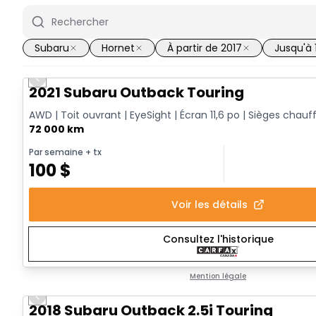
Subaru
Hornet
À partir de 2017
Jusqu'à
Previous slide
2021 Subaru Outback Touring
AWD | Toit ouvrant | EyeSight | Écran 11,6 po | Sièges chauf
72 000 km
Par semaine
+ tx
100
$
Voir les détails
Consultez l'historique
Mention légale
Previous slide
2018 Subaru Outback 2.5i Touring