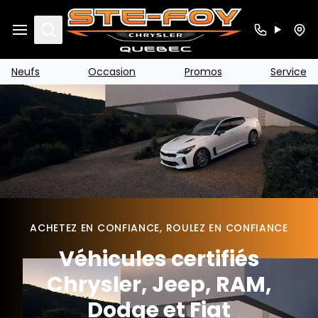
Search
Neufs
Occasion
Promos
Service
ACHETEZ EN CONFIANCE, ROULEZ EN CONFIANCE
Véhicules certifiés
Chrysler, Jeep, RAM,
Dodge et Fiat