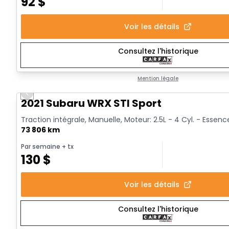
92
$
Voir les détails
Consultez l'historique
Mention légale
Previous slide
Vidéo disponible
2021 Subaru WRX STI Sport
Traction intégrale, Manuelle, Moteur: 2.5L - 4 Cyl. - Essenc
73 806 km
Par semaine
+ tx
130
$
Voir les détails
Consultez l'historique