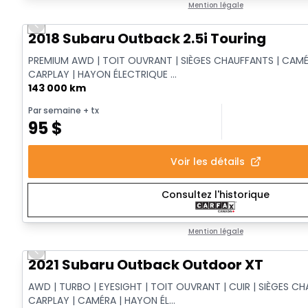
Mention légale
Previous slide
2018 Subaru Outback 2.5i Touring
PREMIUM AWD | TOIT OUVRANT | SIÈGES CHAUFFANTS | CAMÉR
CARPLAY | HAYON ÉLECTRIQUE ...
143 000 km
Par semaine
+ tx
95
$
Voir les détails
Consultez l'historique
Mention légale
Previous slide
Vidéo disponible
2021 Subaru Outback Outdoor XT
AWD | TURBO | EYESIGHT | TOIT OUVRANT | CUIR | SIÈGES CH
CARPLAY | CAMÉRA | HAYON ÉL...