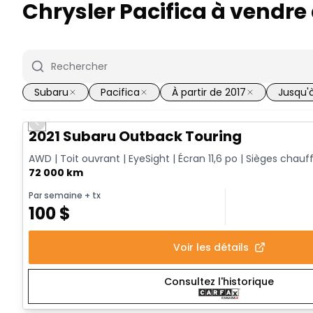
Chrysler Pacifica à vendre
Subaru
Pacifica
À partir de 2017
Jusqu'
Previous slide
2021 Subaru Outback Touring
AWD | Toit ouvrant | EyeSight | Écran 11,6 po | Sièges chauf
72 000 km
Par semaine
+ tx
100
$
Voir les détails
Consultez l'historique