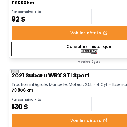
118 000 km
Par semaine
+ tx
92
$
Voir les détails
Consultez l'historique
Mention légale
Previous slide
Vidéo disponible
2021 Subaru WRX STI Sport
Traction intégrale, Manuelle, Moteur: 2.5L - 4 Cyl. - Essenc
73 806 km
Par semaine
+ tx
130
$
Voir les détails