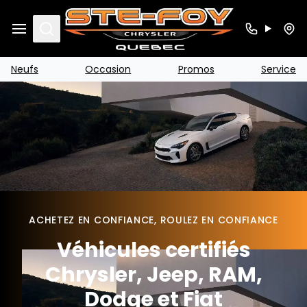
Search
Neufs
Occasion
Promos
Service
ACHETEZ EN CONFIANCE, ROULEZ EN CONFIANCE
Véhicules certifiés
Chrysler, Jeep, RAM,
Dodge et Fiat