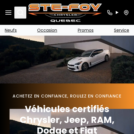
Search
Neufs
Occasion
Promos
Service
ACHETEZ EN CONFIANCE, ROULEZ EN CONFIANCE
Véhicules certifiés
Chrysler, Jeep, RAM,
Dodge et Fiat