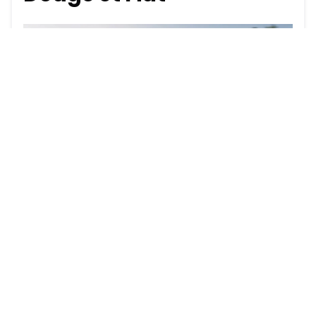
Voici les critères qui donnent
droit au statut de véhicule
d'occasion certifié Chrysler,
Jeep, RAM, Dodge et Fiat :
être âgé de moins de huit ans