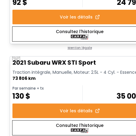
92
$
24 7
Voir les détails
Consultez l'historique
Mention légale
Previous slide
Vidéo disponible
2021 Subaru WRX STI Sport
Traction intégrale, Manuelle, Moteur: 2.5L - 4 Cyl. - Essenc
73 806 km
Par semaine
+ tx
130
$
35 0
Voir les détails
Consultez l'historique