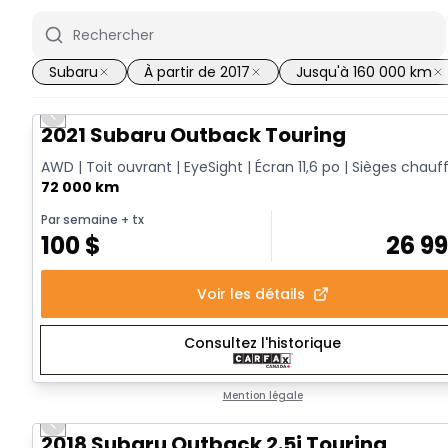
Subaru
À partir de 2017
Jusqu'à 160 000 km
Previous slide
2021 Subaru Outback Touring
AWD | Toit ouvrant | EyeSight | Écran 11,6 po | Sièges chauf
72 000 km
Par semaine
+ tx
100
$
26 9
Voir les détails
Consultez l'historique
Mention légale
Previous slide
2018 Subaru Outback 2.5i Touring