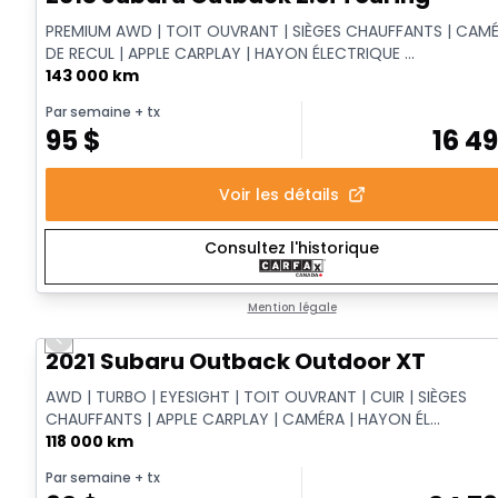
PREMIUM AWD | TOIT OUVRANT | SIÈGES CHAUFFANTS | CAM
DE RECUL | APPLE CARPLAY | HAYON ÉLECTRIQUE ...
143 000 km
Par semaine
+ tx
95
$
16 4
Voir les détails
Consultez l'historique
Mention légale
Previous slide
Vidéo disponible
2021 Subaru Outback Outdoor XT
AWD | TURBO | EYESIGHT | TOIT OUVRANT | CUIR | SIÈGES
CHAUFFANTS | APPLE CARPLAY | CAMÉRA | HAYON ÉL...
118 000 km
Par semaine
+ tx