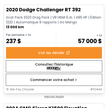
2020 Dodge Challenger RT 392
Scat Pack |1320 Drag Pack | V8 HEMI 6.4L | 485 HP | Édition
1320 | Automatique 8 rapports | Go Mango
13 000 km
Par semaine
+ tx
+ tx
237
$
57 000
$
Voir les détails
Consultez l'historique
Commencer votre achat
Ste-Foy Chrysler
#
F0444
1/15
Très bonne offre
Mention légale