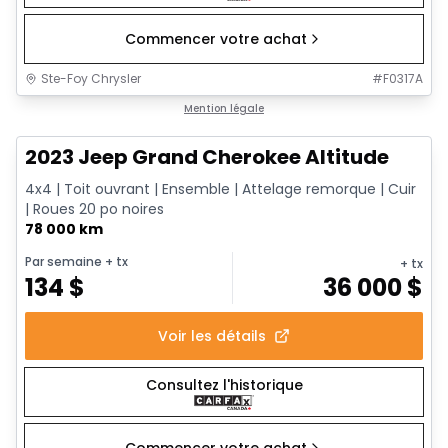
Commencer votre achat
Ste-Foy Chrysler
#
F0317A
Très bonne offre
Mention légale
2023 Jeep Grand Cherokee Altitude
4x4 | Toit ouvrant | Ensemble | Attelage remorque | Cuir
| Roues 20 po noires
78 000 km
Par semaine
+ tx
+ tx
134
$
36 000
$
Voir les détails
Consultez l'historique