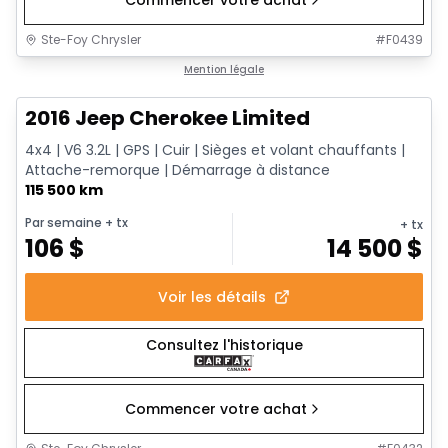
Commencer votre achat
Ste-Foy Chrysler
#
F0439
1/12
Très bonne offre
Mention légale
2016 Jeep Cherokee Limited
4x4 | V6 3.2L | GPS | Cuir | Sièges et volant chauffants |
Attache-remorque | Démarrage à distance
115 500 km
Par semaine
+ tx
+ tx
106
$
14 500
$
Voir les détails
Consultez l'historique
Commencer votre achat