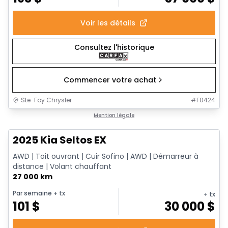
Voir les détails
Consultez l'historique
Commencer votre achat
Ste-Foy Chrysler
#
F0424
1/13
Très bonne offre
Mention légale
2025 Kia Seltos EX
AWD | Toit ouvrant | Cuir Sofino | AWD | Démarreur à
distance | Volant chauffant
27 000 km
Par semaine
+ tx
+ tx
101
$
30 000
$