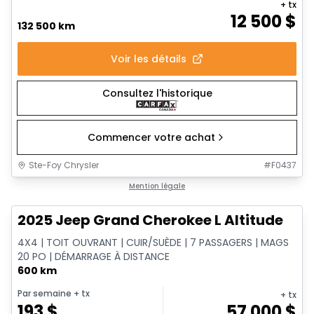
+ tx
12 500
$
132 500 km
Voir les détails
Consultez l'historique
Commencer votre achat
Ste-Foy Chrysler
#
F0437
1/15
Très bonne offre
Mention légale
2025 Jeep Grand Cherokee L Altitude
4X4 | TOIT OUVRANT | CUIR/SUÈDE | 7 PASSAGERS | MAGS
20 PO | DÉMARRAGE À DISTANCE
600 km
Par semaine
+ tx
+ tx
193
$
57 000
$