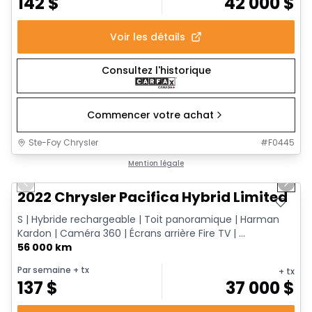
142
$
42 000
$
Voir les détails
Consultez l'historique
Commencer votre achat
Ste-Foy Chrysler
#
F0445
1/13
Très bonne offre
Mention légale
Previous slide
Next 
2022 Chrysler Pacifica Hybrid Limited
S | Hybride rechargeable | Toit panoramique | Harman
Kardon | Caméra 360 | Écrans arrière Fire TV | ...
56 000 km
Par semaine
+ tx
+ tx
137
$
37 000
$