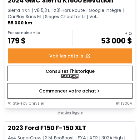
2024 GMC Sierra K1500 Elevation
Sierra 4X4 | V8 5,3 L | X31 Hors Route | Google Intégré |
CarPlay Sans Fil | Sièges Chauffants | Vol...
55 000 km
Par semaine
+ tx
+ tx
179
$
53 000
$
Voir les détails
Consultez l'historique
Commencer votre achat
Ste-Foy Chrysler
#
1T300A
Très bonne offre
Mention légale
2023 Ford F150 F-150 XLT
4x4 SuperCrew | 3.5L EcoBoost | FX4 | XTR | 302A High |