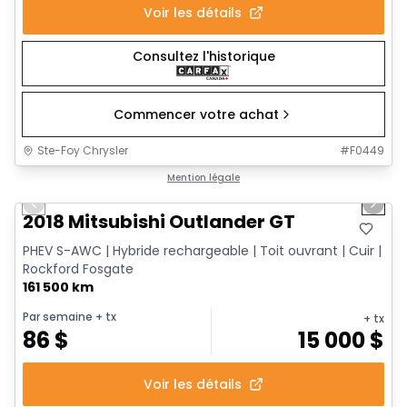
Voir les détails
Consultez l'historique
Commencer votre achat
Ste-Foy Chrysler
#
F0449
1/14
Très bonne offre
Mention légale
Previous slide
Next 
2018 Mitsubishi Outlander GT
PHEV S-AWC | Hybride rechargeable | Toit ouvrant | Cuir |
Rockford Fosgate
161 500 km
Par semaine
+ tx
+ tx
86
$
15 000
$
Voir les détails