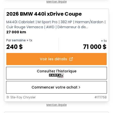
1/12
Très bonne offre
Mention légale
2026 BMW 440i xDrive Coupe
M440i Cabriolet | M Sport Pro | 382 HP | Harman/Kardon |
Cuir Rouge Vernasca | AWD | Démarreur à dis...
27 000 km
Par semaine
+ tx
+ tx
240
$
71 000
$
Voir les détails
Consultez l'historique
Commencer votre achat
Ste-Foy Chrysler
#
1T175B
Très bonne offre
Mention légale