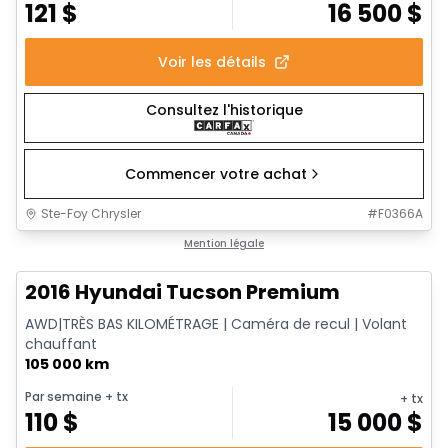
121
$
16 500
$
Voir les détails
Consultez l'historique
Commencer votre achat
Ste-Foy Chrysler
#
F0366A
1/13
Très bonne offre
Mention légale
2016 Hyundai Tucson Premium
AWD|TRÈS BAS KILOMÉTRAGE | Caméra de recul | Volant
chauffant
105 000 km
Par semaine
+ tx
+ tx
110
$
15 000
$