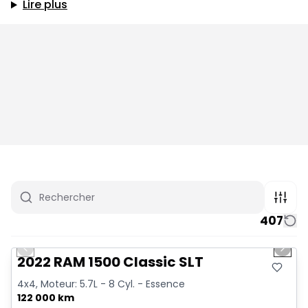
Lire plus
407
1/15
Très bonne offre
Previous slide
Next 
2022 RAM 1500 Classic SLT
4x4, Moteur: 5.7L - 8 Cyl. - Essence
122 000 km