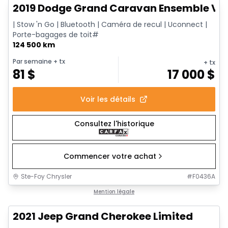
2019 Dodge Grand Caravan Ensemble Val
| Stow 'n Go | Bluetooth | Caméra de recul | Uconnect |
Porte-bagages de toit#
124 500 km
Par semaine
+ tx
+ tx
81
$
17 000
$
Voir les détails
Consultez l'historique
Commencer votre achat
Ste-Foy Chrysler
#
F0436A
1/14
Très bonne offre
Mention légale
2021 Jeep Grand Cherokee Limited