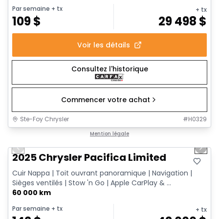
Par semaine
+ tx
+ tx
109
$
29 498
$
Voir les détails
Consultez l'historique
Commencer votre achat
Ste-Foy Chrysler
#
H0329
1/14
Très bonne offre
Mention légale
Previous slide
Next 
2025 Chrysler Pacifica Limited
Cuir Nappa | Toit ouvrant panoramique | Navigation |
Sièges ventilés | Stow 'n Go | Apple CarPlay & ...
60 000 km
Par semaine
+ tx
+ tx