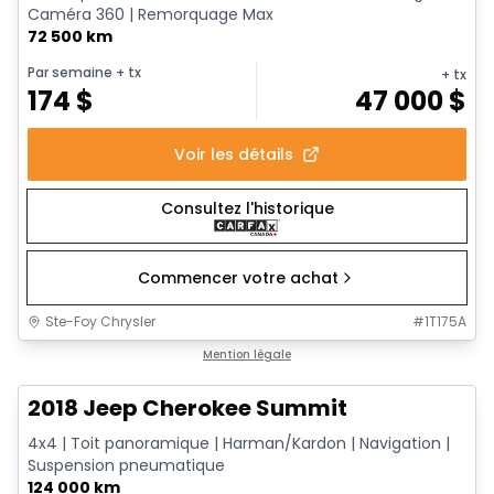
Caméra 360 | Remorquage Max
72 500 km
Par semaine
+ tx
+ tx
174
$
47 000
$
Voir les détails
Consultez l'historique
Commencer votre achat
Ste-Foy Chrysler
#
1T175A
Très bonne offre
Mention légale
2018 Jeep Cherokee Summit
4x4 | Toit panoramique | Harman/Kardon | Navigation |
Suspension pneumatique
124 000 km