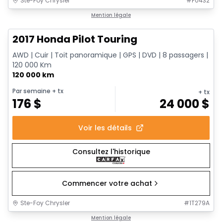
Ste-Foy Chrysler
#
F0432
1/16
Très bonne offre
Mention légale
2017 Honda Pilot Touring
AWD | Cuir | Toit panoramique | GPS | DVD | 8 passagers |
120 000 Km
120 000 km
Par semaine
+ tx
+ tx
176
$
24 000
$
Voir les détails
Consultez l'historique
Commencer votre achat
Ste-Foy Chrysler
#
1T279A
1/17
Très bonne offre
Mention légale