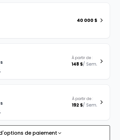
40 000
$
À partir de :
is
148
$
/
Sem.
%
À partir de :
is
192
$
/
Sem.
%
 d'options de paiement
À partir de :