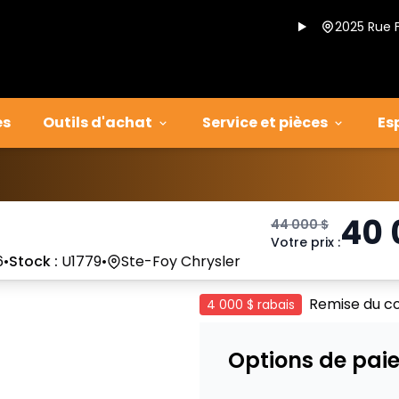
2025 Rue 
es
Outils d'achat
Service et pièces
Es
40
44 000
$
Votre prix
:
6
•
Stock :
U1779
•
Ste-Foy Chrysler
Remise du c
4 000 $
rabais
Options de pai