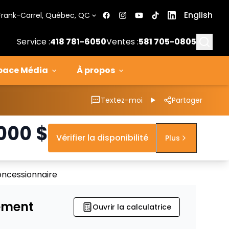
English
Frank-Carrel, Québec, QC
Searc
Service :
418 781-6050
Ventes :
581 705-0805
pace Média
À propos
Textez-moi
Partager
 000
$
Vérifier la disponibilité
Plus
oncessionnaire
ement
Ouvrir la calculatrice