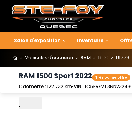
Salon d'exposition
Inventaire
Offr
>
Véhicules d'occasion
>
RAM
>
1500
>
U1779
RAM 1500 Sport 2022
Très bonne offre
Odomètre :
122 732 km
•
VIN :
1C6SRFVT3NN23243
Lire
Précédent
Suivant