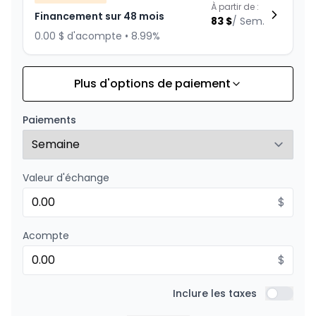
À partir de :
Financement sur 48 mois
83
$
/
Sem.
0.00 $ d'acompte • 8.99%
Plus d'options de paiement
Financement sur 36 mois
À partir de :
Financement sur 36 mois
106
$
/
Sem.
Paiements
0.00 $ d'acompte • 8.99%
Valeur d'échange
Financement sur 24 mois
À partir de :
Financement sur 24 mois
$
153
$
/
Sem.
0.00 $ d'acompte • 8.99%
Acompte
$
Inclure les taxes
Inclure l