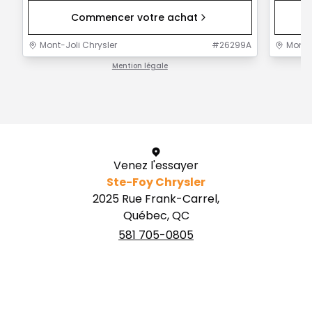
Commencer votre achat
Mont-Joli Chrysler
#
26299A
Mont-J
Mention légale
1 / 1
Venez l'essayer
Ste-Foy Chrysler
2025 Rue Frank-Carrel,
Québec, QC
581 705-0805