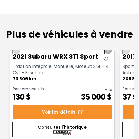
Plus de véhicules à vendre
1/16
Très bonne offre
Très b
Previous slide
Next slide
Previo
2021 Subaru WRX STI Sport
2017
Traction intégrale, Manuelle, Moteur: 2.5L - 4
Sport I
Cyl. - Essence
Automat
73 806 km
206 81
Par semaine
+ tx
Par sem
+ tx
130
$
35 000
$
37
$
Voir les détails
Consultez l'historique