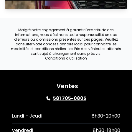
Malgré notre engagement à garantir l'exactitude des
informations, nous déclinons toute responsabilité en cas
d'erreurs ou d'omissions présentes sur ces pages. Veuillez
consulter votre concessionnaire local pour connaître les
modalités et conditions réelles. Les Prix des véhicules affichés
sont sujet à changement sans préavis.
Conditions d'utilisation
Ventes
581 705-0805
Lundi - Jeudi
8h30-20h00
Vendredi
8h30-18h00