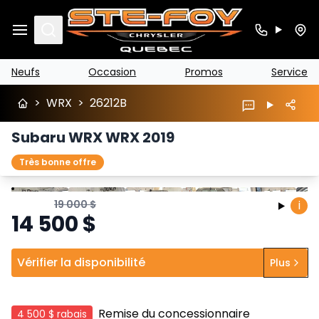
Search
Neufs
Occasion
Promos
Service
>
WRX
>
26212B
Subaru WRX WRX 2019
Très bonne offre
Arrêter
Précédent
Suivant
19 000
$
i
14 500
$
Vérifier la disponibilité
Plus
Remise du concessionnaire
4 500 $
rabais