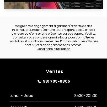
Malgré notre engagement à garantir l'exactitude des
informations, nous déclinons toute responsabilité en cas
d'erreurs ou d'omissions présentes sur ces pages. Veuillez
consulter votre concessionnaire local pour connaître les
modalités et conditions réelles. Les Prix des véhicules affichés
sont sujet à changement sans préavis.
Conditions d'utilisation
Ventes
581 705-0805
Lundi - Jeudi
8h30-20h00