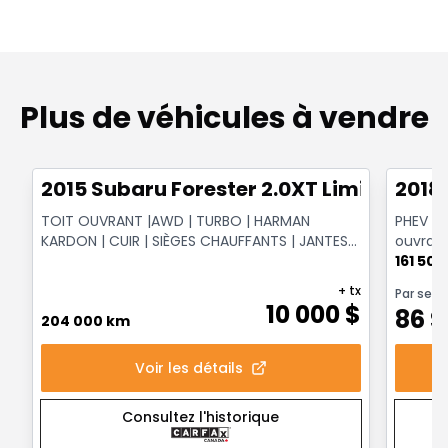
Plus de véhicules à vendre
1/16
Très bonne offre
Très b
2015 Subaru Forester 2.0XT Limited
2018
TOIT OUVRANT |AWD | TURBO | HARMAN
PHEV S-
KARDON | CUIR | SIÈGES CHAUFFANTS | JANTES
ouvrant
18 PO
161 50
+ tx
Par sem
10 000
$
86
$
204 000 km
Voir les détails
Consultez l'historique