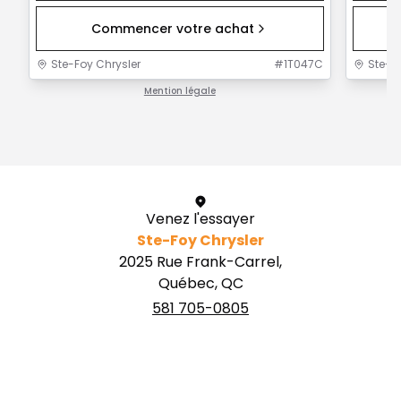
Commencer votre achat
Ste-Foy Chrysler
#
1T047C
Ste-F
Mention légale
1 / 1
Venez l'essayer
Ste-Foy Chrysler
2025 Rue Frank-Carrel,
Québec, QC
581 705-0805