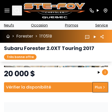
Search
Neufs
Occasion
Promos
Service
>
Forester
>
1T051B
Subaru Forester 2.0XT Touring 2017
Très bonne offre
Arrêter
Précédent
Suivant
20 000
$
i
Vérifier la disponibilité
Plus