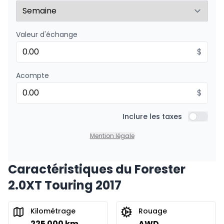
Valeur d'échange
$
Acompte
$
Inclure les taxes
Inclure l
Mention légale
Caractéristiques du Forester
2.0XT Touring 2017
Kilométrage
Rouage
225 000 km
AWD