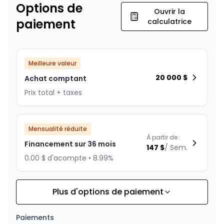
Options de
Ouvrir la
paiement
calculatrice
Meilleure valeur
20 000
$
Achat comptant
Prix total + taxes
Mensualité réduite
À partir de :
Financement sur 36 mois
147
$
/
Sem.
0.00 $ d'acompte • 8.99%
Plus d'options de paiement
Financement sur 24 mois
À partir de :
Financement sur 24 mois
211
$
/
Sem.
Paiements
0.00 $ d'acompte • 8.99%