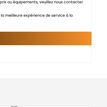
 prix ou équipements, veuillez nous contacter.
la meilleure expérience de service à la
1/13
Très bonne offre
Très