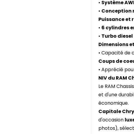
•
Système AW
•
Conception 
Puissance et
•
6 cylindres e
•
Turbo diese
Dimensions et
• Capacité de c
Coups de coeu
• Apprécié pour
NIV du RAM Ch
Le RAM Chassis
et d'une durabi
économique.
Capitale Chry
d'occasion
lux
photos), sélec