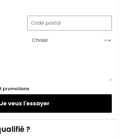
et promotions
Je veux l'essayer
ualifié
?