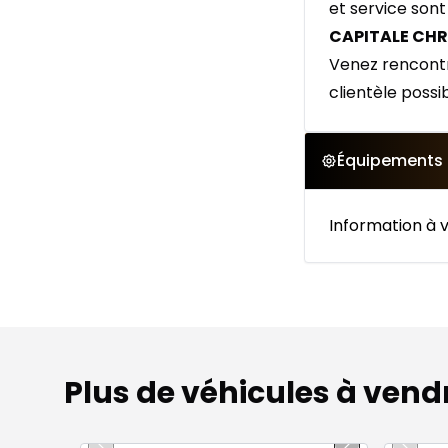
et service sont
CAPITALE CHR
Venez rencontr
clientèle possi
Équipements
Information à v
Plus de véhicules à vend
1/15
Très bonne offre
Très b