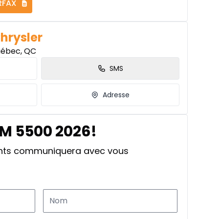
RFAX
Chrysler
uébec, QC
SMS
Adresse
AM 5500 2026!
ants communiquera avec vous