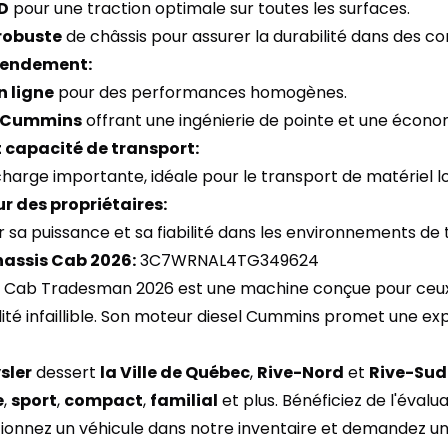
D
pour une traction optimale sur toutes les surfaces.
robuste
de châssis pour assurer la durabilité dans des cond
 rendement:
n ligne
pour des performances homogènes.
l Cummins
offrant une ingénierie de pointe et une écon
 capacité de transport:
harge importante, idéale pour le transport de matériel l
r des propriétaires:
 sa puissance et sa fiabilité dans les environnements de tra
assis Cab 2026:
3C7WRNAL4TG349624
 Cab Tradesman 2026 est une machine conçue pour ceux 
lité infaillible. Son moteur diesel Cummins promet une exp
sler
dessert
la Ville de Québec
,
Rive-Nord
et
Rive-Sud
e
,
sport
,
compact
,
familial
et plus. Bénéficiez de l'éval
tionnez un véhicule dans notre inventaire et demandez un