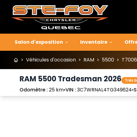
Salon d'exposition
Inventaire
Offr
>
Véhicules d'occasion
>
RAM
>
5500
>
T7006
RAM 5500 Tradesman 2026
Très 
Odomètre :
25 km
•
VIN :
3C7WRNAL4TG349624
•
S